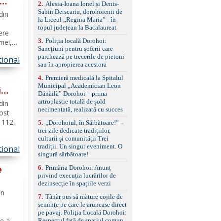
control, asistent
2
.
Alesia-Ioana Ionel și Denis-
schimbare bandă și
Sabin Derscariu, dorohoienii de
din
menținere bandă Faruri
la Liceul „Regina Maria” - în
bi-xenon adaptive cu
topul județean la Bacalaureat
ere
funcție Cornering,
3
.
Poliția locală Dorohoi:
asistent fază lungă
mei,
Sancțiuni pentru șoferii care
automată , lumini de zi
parchează pe trecerile de pietoni
LED, proiectoare ceață
tional
ii de
sau în apropierea acestora
LED, spălătoare faruri
a
Senzori parcare
4
.
Premieră medicală la Spitalul
față/spate, cameră
Municipal „Academician Leon
i
marșarier Keyless entry
Dănăilă” Dorohoi – prima
& start, geamuri electrice
at a
artroplastie totală de șold
din
față/spate, oglinzi
necimentată, realizată cu succes
fost
electrice, încălzite și
rabatabile Sistem hands-
c 112,
5
.
„Dorohoiul, în Sărbătoare!” –
free, Bluetooth, USB
trei zile dedicate tradițiilor,
Sistem start/stop, frână
culturii și comunității Trei
er.
de parcare electrică,
tradiții. Un singur eveniment. O
tional
imp ce
anvelope vară runflat
singură sărbătoare!
șul...
Control presiune pneuri,
e
6
.
Primăria Dorohoi: Anunț
filtru de particule,
privind execuția lucrărilor de
standard Euro 6 Trapă
dezinsecție în spațiile verzi
panoramică, geamuri
ie
spate fumurii Carlig de
in
7
.
Tânăr pus să măture cojile de
remorcare Bonus: -
seminţe pe care le aruncase direct
Covorașe textile montate
pe pavaj. Poliţia Locală Dorohoi:
pe mașină. -Ofer și un
e ani,
Respectul față de spațiul comun