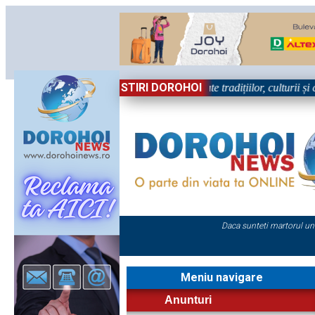
STIRI DOROHOI
ohoiul, în Sărbătoare!” – trei zile dedicate tradițiilor, culturii și comu
Daca sunteti martorul un
Meniu navigare
Anunturi