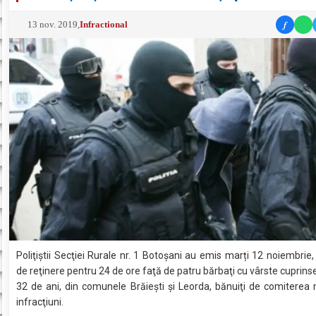
f
13 nov. 2019
,
Infractional
Poliţiştii Secţiei Rurale nr. 1 Botoşani au emis marți 12 noiembrie
de reţinere pentru 24 de ore faţă de patru bărbaţi cu vârste cuprinse
32 de ani, din comunele Brăieşti şi Leorda, bănuiţi de comiterea
infracţiuni.