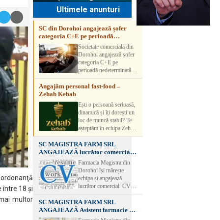
Ultimele anunturi
SC din Dorohoi angajează șofer
categoria C+E pe perioadă
nedeterminată
Societate comercială din
Dorohoi angajează șofer
categoria C+E pe
perioadă nedeterminată.
Candidatul trebuie să
Angajăm personal fast-food –
aibă experiență și atestat
Zehab Kebab
transport marfă. Pentru
detalii, vă rog să sunați la
Ești o persoană serioasă,
numărul de telefon.
dinamică și îți dorești un
loc de muncă stabil? Te
așteptăm în echipa Zehab
Kebab! Posturi
SC MAGISTRA FARM SRL
disponibile: -
ANGAJEAZĂ lucrător comercial –
SHAORMAR AJUTOR
DOROHOI
BUCATAR 2/posturi -
Farmacia Magistra din
LUCRATOR
Dorohoi își mărește
COMERCIAL
, ordonanţă
echipa și angajează
VANZATOR /2 posturi
lucrător comercial. CV-
 între 18 şi
OFERIM : Contract de
urile se pot depune: * la
muncă Program flexibil
 mai multor
SC MAGISTRA FARM SRL
sediul Farmaciei
Salariu motivant, în
ANGAJEAZĂ Asistent farmacie –
Magistra – Bulevardul
funcție de experienț
DOROHOI
Victoriei nr. 23, Dorohoi