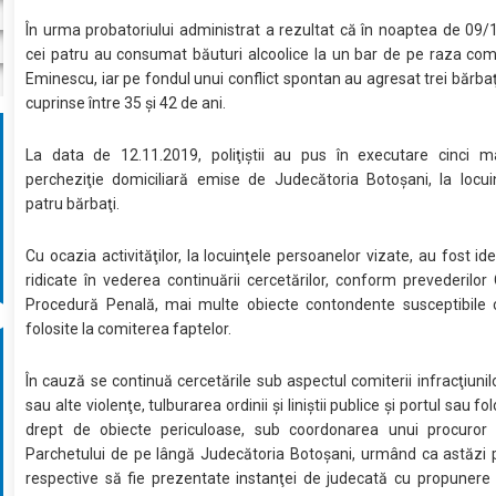
În urma probatoriului administrat a rezultat că în noaptea de 09/
cei patru au consumat băuturi alcoolice la un bar de pe raza co
Eminescu, iar pe fondul unui conflict spontan au agresat trei bărbaţ
cuprinse între 35 şi 42 de ani.
La data de 12.11.2019, poliţiştii au pus în executare cinci 
percheziţie domiciliară emise de Judecătoria Botoşani, la locui
patru bărbaţi.
Cu ocazia activităţilor, la locuinţele persoanelor vizate, au fost ide
ridicate în vederea continuării cercetărilor, conform prevederilor
Procedură Penală, mai multe obiecte contondente susceptibile 
folosite la comiterea faptelor.
În cauză se continuă cercetările sub aspectul comiterii infracţiunilo
sau alte violenţe, tulburarea ordinii şi liniştii publice şi portul sau fo
drept de obiecte periculoase, sub coordonarea unui procuror 
Parchetului de pe lângă Judecătoria Botoşani, urmând ca astăzi 
respective să fie prezentate instanţei de judecată cu propunere