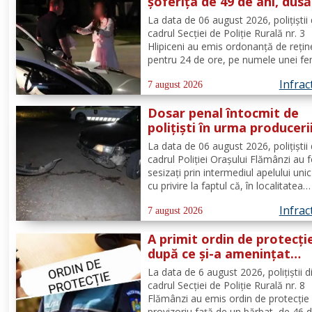
șoferița de 49 de ani, dusă
direct în arest
La data de 06 august 2026, polițiștii 
cadrul Secției de Poliție Rurală nr. 3
Hlipiceni au emis ordonanță de rețin
pentru 24 de ore, pe numele unei fe
de 49 de ani, din comuna Todireni,
Infrac
cercetată pentru comiterea infracțiun
7 august 2026
conducerea unui vehicul sub influenț
Dosar penal întocmit de
alcoolului. În urma...
polițiști în urma produceri
unui accidenr. Un șofer be
La data de 06 august 2026, polițiștii 
lovit un cap de pod
cadrul Poliției Orașului Flămânzi au 
sesizați prin intermediul apelului uni
cu privire la faptul că, în localitatea
Flămânzi s-a produs un accident ruti
Infrac
Din verificări a reieșit faptul că, în t
7 august 2026
se deplasa pe strada Tulburea din ora
A primit ordin de protecți
după ce și-a amenințat
partenera printr-o aplicaț
La data de 6 august 2026, polițiștii d
de mesagerie
cadrul Secției de Poliție Rurală nr. 8
Flămânzi au emis ordin de protecție
provizoriu față de un bărbat, de 46 d