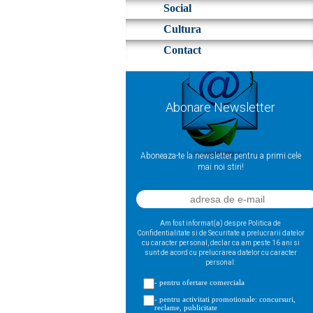
Social
Cultura
Contact
Abonare Newsletter
Aboneaza-te la newsletter pentru a primi cele
mai noi stiri!
Am fost informat(a) despre Politica de
Confidentialitate si de Securitate a prelucrarii datelor
cu caracter personal, declar ca am peste 16 ani si
sunt de acord cu prelucrarea datelor cu caracter
personal:
- pentru ofertare comerciala
- pentru activitati promotionale: concursuri,
reclame, publicitate