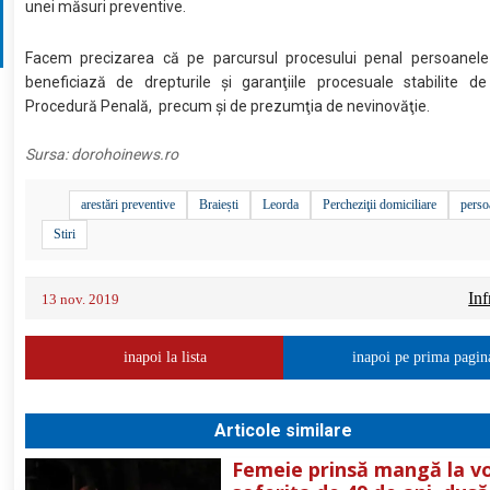
unei măsuri preventive.
Facem precizarea că pe parcursul procesului penal persoanele
beneficiază de drepturile şi garanţiile procesuale stabilite d
Procedură Penală, precum şi de prezumţia de nevinovăţie.
Sursa:
dorohoinews.ro
arestări preventive
Braiești
Leorda
Percheziţii domiciliare
perso
Stiri
Inf
13 nov. 2019
inapoi la lista
inapoi pe prima pagin
Articole similare
Femeie prinsă mangă la vo