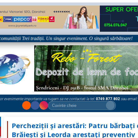
nității Trei tradiții. Un singur eveniment. O singură sărbătoare!
•
or evenimente importante va rugam sa ne contactati la tel:
0749.877.802
sau email:
Percheziții și arestări: Patru bărbaţi
Brăieşti şi Leorda arestaţi preventiv