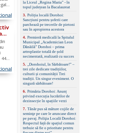
standard Euro 6 Trapă
la Liceul „Regina Maria” - în
egale
panoramică, geamuri
topul județean la Bacalaureat
muncă,
spate fumurii Carlig de
tional
remorcare Bonus: -
3
.
Poliția locală Dorohoi:
Covorașe textile montate
Sancțiuni pentru șoferii care
ntară
pe mașină. -Ofer și un
parchează pe trecerile de pietoni
ctiv
set de covorașe din
sau în apropierea acestora
a
cauciuc/pvc. -Se vinde
4
.
Premieră medicală la Spitalul
împreună cu un set de
din
Municipal „Academician Leon
anvelope de iarnă.
 au
Dănăilă” Dorohoi – prima
artroplastie totală de șold
i
necimentată, realizată cu succes
i 44
aveau
5
.
„Dorohoiul, în Sărbătoare!” –
tional
trei zile dedicate tradițiilor,
 urma
culturii și comunității Trei
a
tradiții. Un singur eveniment. O
singură sărbătoare!
6
.
Primăria Dorohoi: Anunț
privind execuția lucrărilor de
dezinsecție în spațiile verzi
7
.
Tânăr pus să măture cojile de
seminţe pe care le aruncase direct
pe pavaj. Poliţia Locală Dorohoi:
Respectul față de spațiul comun
trebuie să fie o prioritate pentru
fiecare dintre noi”