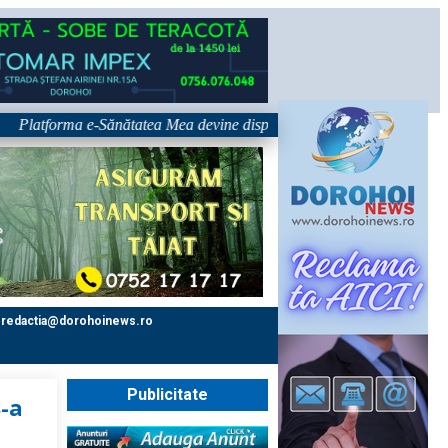
tforma e-Sănătatea Mea devine disponibilă pe 1 septembrie: pacientul dev
redactia@dorohoinews.ro
Publicitate
S-a