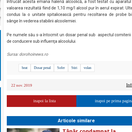
Întrucât acesta emana halenă alcoolică, a fost testat cu aparatul 
valoarea rezultată fiind de 1,10 mg/l alcool pur în aerul expirat. Ulte
condus la o unitate spitalicească pentru recoltarea de probe bi
sânge în vederea stabilirii alcoolemiei.
Pe numele său s-a întocmit un dosar penal sub aspectul comiterii i
de conducere sub influenţa alcoolului.
Sursa:
dorohoinews.ro
beat
Dosar penal
Sofer
Stiri
volan
Inf
22 nov. 2019
inapoi la lista
inapoi pe prima pagin
Articole similare
Tânăr condamnat la