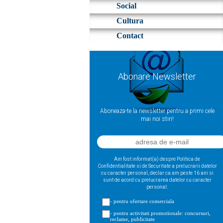
Social
Cultura
Contact
Abonare Newsletter
Aboneaza-te la newsletter pentru a primi cele
mai noi stiri!
Am fost informat(a) despre Politica de
Confidentialitate si de Securitate a prelucrarii datelor
cu caracter personal, declar ca am peste 16 ani si
sunt de acord cu prelucrarea datelor cu caracter
personal:
- pentru ofertare comerciala
- pentru activitati promotionale: concursuri,
reclame, publicitate