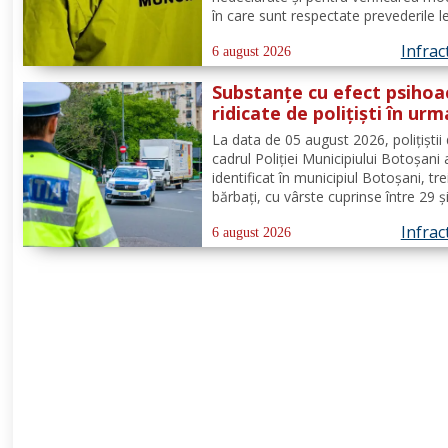
în care sunt respectate prevederile l
privind securitatea și sănătatea în 
Infrac
de către angajatorii care desfășoară
6 august 2026
activități în domeniul Industria alime
Substanțe cu efect psihoa
- cod CAEN 10....
ridicate de polițiști în urm
unui control corporal
La data de 05 august 2026, polițiștii 
cadrul Poliției Municipiului Botoșani
identificat în municipiul Botoșani, tre
bărbați, cu vârste cuprinse între 29 ș
de ani, din aceeași localitate, care 
Infrac
asupra lor substanțe psihoactive. În
6 august 2026
efectuării controlului corporal asupr
unuia...