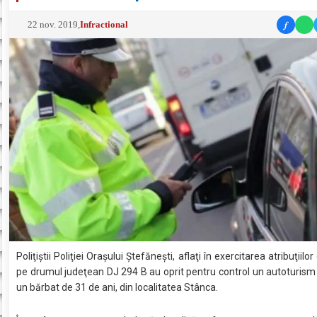
f
22 nov. 2019
,
Infractional
Poliţiştii Poliţiei Oraşului Ştefăneşti, aflaţi în exercitarea atribuţiilor
pe drumul judeţean DJ 294 B au oprit pentru control un autoturis
un bărbat de 31 de ani, din localitatea Stânca.