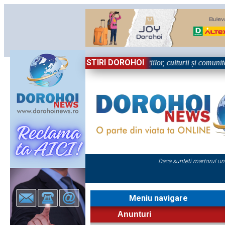
STIRI DOROHOI
n Sărbătoare!” – trei zile dedicate tradițiilor, culturii și comunității T
Daca sunteti martorul un
Meniu navigare
Anunturi