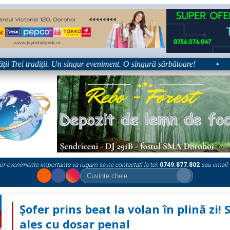
rei tradiții. Un singur eveniment. O singură sărbătoare!
•
Pla
or evenimente importante va rugam sa ne contactati la tel:
0749.877.802
sau email:
Șofer prins beat la volan în plină zi! 
ales cu dosar penal