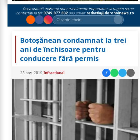
Daca sunteti martorul unor evenimente importante va rugam sa ne
contactati la tel:
0749.877.802
sau email:
redactia@dorohoinews.ro
Botoșănean condamnat la trei
ani de închisoare pentru
conducere fără permis
f
25 nov. 2019
,
Infractional