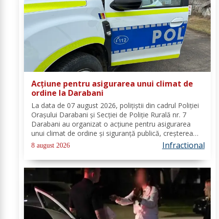
Acțiune pentru asigurarea unui climat de
ordine la Darabani
La data de 07 august 2026, polițiștii din cadrul Poliției
Orașului Darabani și Secției de Poliție Rurală nr. 7
Darabani au organizat o acțiune pentru asigurarea
unui climat de ordine și siguranță publică, creșterea
gradului de siguranță rutieră și combaterea faptelor
Infractional
8 august 2026
antisociale, în localitatea...