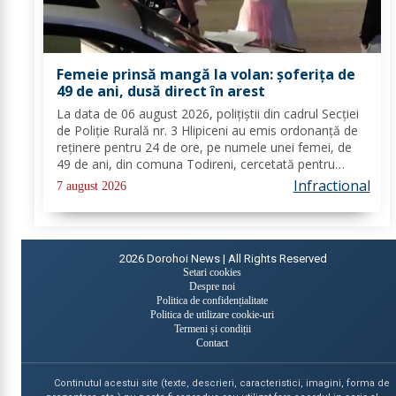
Femeie prinsă mangă la volan: șoferița de
49 de ani, dusă direct în arest
La data de 06 august 2026, polițiștii din cadrul Secției
de Poliție Rurală nr. 3 Hlipiceni au emis ordonanță de
reținere pentru 24 de ore, pe numele unei femei, de
49 de ani, din comuna Todireni, cercetată pentru
comiterea infracțiunii de conducerea unui vehicul sub
Infractional
7 august 2026
influența alcoolului. În urma...
2026
Dorohoi News | All Rights Reserved
Setari cookies
Despre noi
Politica de confidențialitate
Politica de utilizare cookie-uri
Termeni și condiții
Contact
Continutul acestui site (texte, descrieri, caracteristici, imagini, forma de