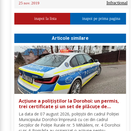
Infractional
25 nov. 2019
inapoi la lista
inapoi pe prima pagina
Articole similare
Acțiune a polițiștilor la Dorohoi: un permis,
trei certificate și un set de plăcuțe de
înmatriculare reținute
La data de 07 august 2026, polițiștii din cadrul Poliției
Municipiului Dorohoi împreună cu cei din cadrul
Secțiilor de Poliție Rurale nr. 5 Mihăileni, nr. 4 Dorohoi
și nr. 6 Pomârla au organizat o acțiune pentru