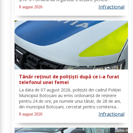
prevenirea și combaterea faptelor de natură penală și
Infractional
8 august 2026
contravențională, verificarea...
Tânăr reținut de polițiști după ce i-a furat
telefonul unei femei
La data de 07 august 2026, polițiștii din cadrul Poliției
Municipiul Botoșani au emis ordonanță de reținere
pentru 24 de ore, pe numele unui tânăr, de 28 de ani,
din municipiul Botoșani, cercetat pentru comiterea
infracțiunii de furt. În urma probatoriului administrat,
Infractional
8 august 2026
s-a stabilit faptul că, în...