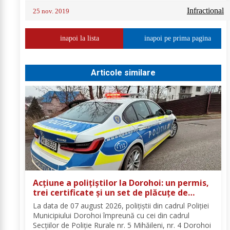
Infractional
25 nov. 2019
inapoi la lista
inapoi pe prima pagina
Articole similare
Acțiune a polițiștilor la Dorohoi: un permis,
trei certificate și un set de plăcuțe de
înmatriculare reținute
La data de 07 august 2026, polițiștii din cadrul Poliției
Municipiului Dorohoi împreună cu cei din cadrul
Secțiilor de Poliție Rurale nr. 5 Mihăileni, nr. 4 Dorohoi