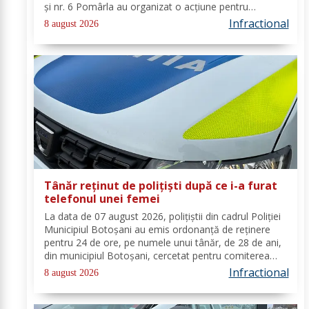
și nr. 6 Pomârla au organizat o acțiune pentru
prevenirea și combaterea faptelor de natură penală și
Infractional
8 august 2026
contravențională, verificarea...
Tânăr reținut de polițiști după ce i-a furat
telefonul unei femei
La data de 07 august 2026, polițiștii din cadrul Poliției
Municipiul Botoșani au emis ordonanță de reținere
pentru 24 de ore, pe numele unui tânăr, de 28 de ani,
din municipiul Botoșani, cercetat pentru comiterea
infracțiunii de furt. În urma probatoriului administrat,
Infractional
8 august 2026
s-a stabilit faptul că, în...