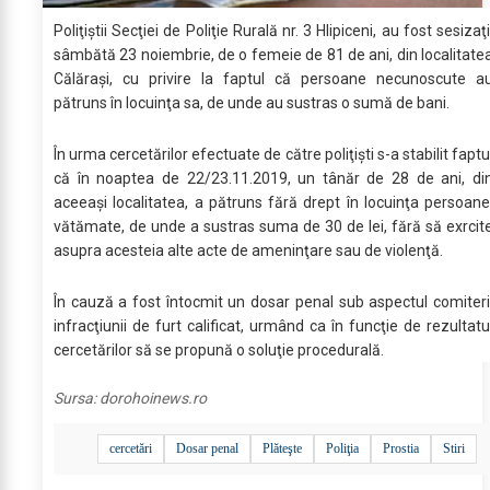
Poliţiştii Secţiei de Poliţie Rurală nr. 3 Hlipiceni, au fost sesizaţi
sâmbătă 23 noiembrie, de o femeie de 81 de ani, din localitate
Călăraşi, cu privire la faptul că persoane necunoscute a
pătruns în locuinţa sa, de unde au sustras o sumă de bani.
În urma cercetărilor efectuate de către poliţişti s-a stabilit faptu
că în noaptea de 22/23.11.2019, un tânăr de 28 de ani, di
aceeaşi localitatea, a pătruns fără drept în locuinţa persoane
vătămate, de unde a sustras suma de 30 de lei, fără să exrcit
asupra acesteia alte acte de ameninţare sau de violenţă.
În cauză a fost întocmit un dosar penal sub aspectul comiteri
infracţiunii de furt calificat, urmând ca în funcţie de rezultatu
cercetărilor să se propună o soluţie procedurală.
Sursa:
dorohoinews.ro
cercetări
Dosar penal
Plăteşte
Poliţia
Prostia
Stiri