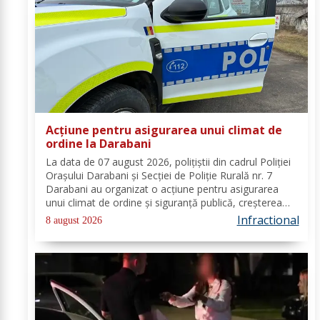
Acțiune pentru asigurarea unui climat de
ordine la Darabani
La data de 07 august 2026, polițiștii din cadrul Poliției
Orașului Darabani și Secției de Poliție Rurală nr. 7
Darabani au organizat o acțiune pentru asigurarea
unui climat de ordine și siguranță publică, creșterea
gradului de siguranță rutieră și combaterea faptelor
Infractional
8 august 2026
antisociale, în localitatea...