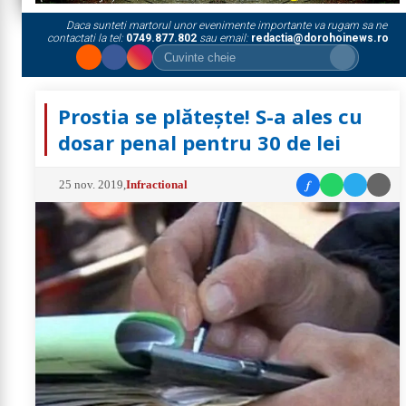
Daca sunteti martorul unor evenimente importante va rugam sa ne
contactati la tel:
0749.877.802
sau email:
redactia@dorohoinews.ro
Prostia se plăteşte! S-a ales cu
dosar penal pentru 30 de lei
f
25 nov. 2019
,
Infractional