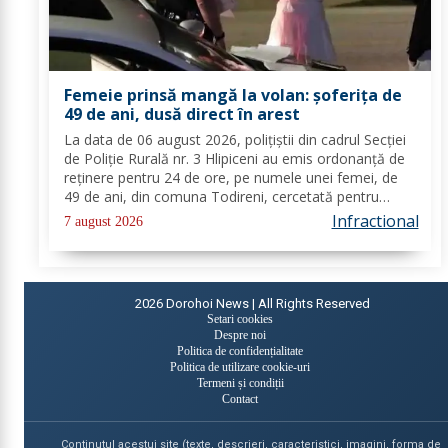
Femeie prinsă mangă la volan: șoferița de
49 de ani, dusă direct în arest
La data de 06 august 2026, polițiștii din cadrul Secției
de Poliție Rurală nr. 3 Hlipiceni au emis ordonanță de
reținere pentru 24 de ore, pe numele unei femei, de
49 de ani, din comuna Todireni, cercetată pentru
comiterea infracțiunii de conducerea unui vehicul sub
Infractional
7 august 2026
influența alcoolului. În urma...
2026
Dorohoi News | All Rights Reserved
Setari cookies
Despre noi
Politica de confidențialitate
Politica de utilizare cookie-uri
Termeni și condiții
Contact
Continutul acestui site (texte, descrieri, caracteristici, imagini, forma de