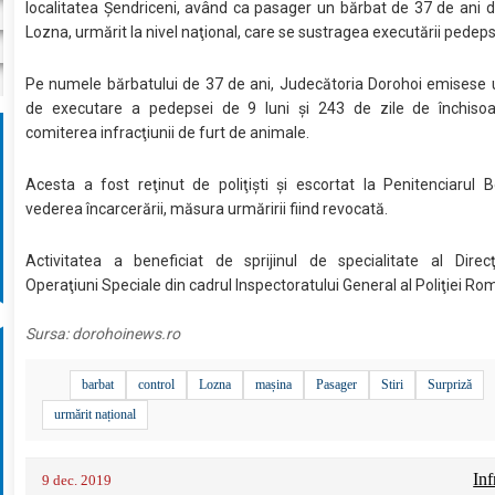
localitatea Şendriceni, având ca pasager un bărbat de 37 de ani
Lozna, urmărit la nivel naţional, care se sustragea executării pedeps
Pe numele bărbatului de 37 de ani, Judecătoria Dorohoi emisese
de executare a pedepsei de 9 luni şi 243 de zile de închisoa
comiterea infracţiunii de furt de animale.
Acesta a fost reţinut de poliţişti şi escortat la Penitenciarul B
vederea încarcerării, măsura urmăririi fiind revocată.
Activitatea a beneficiat de sprijinul de specialitate al Direcţ
Operaţiuni Speciale din cadrul Inspectoratului General al Poliţiei Ro
Sursa:
dorohoinews.ro
barbat
control
Lozna
mașina
Pasager
Stiri
Surpriză
urmărit național
Inf
9 dec. 2019