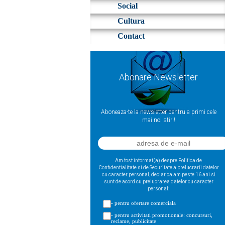
Social
Cultura
Contact
Abonare Newsletter
Aboneaza-te la newsletter pentru a primi cele
mai noi stiri!
Am fost informat(a) despre Politica de
Confidentialitate si de Securitate a prelucrarii datelor
cu caracter personal, declar ca am peste 16 ani si
sunt de acord cu prelucrarea datelor cu caracter
personal:
- pentru ofertare comerciala
- pentru activitati promotionale: concursuri,
reclame, publicitate