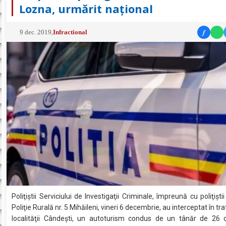
Lozna, urmărit național
f
9 dec. 2019
,
Infractional
Poliţiştii Serviciului de Investigaţii Criminale, împreună cu poliţişti
Poliţie Rurală nr. 5 Mihăileni, vineri 6 decembrie, au interceptat în tra
localităţii Cândeşti, un autoturism condus de un tânăr de 26 d