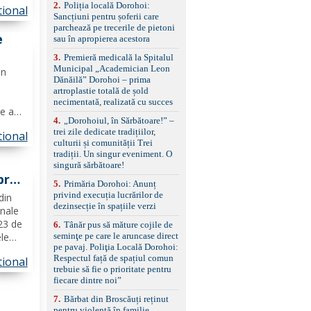
2
.
Poliția locală Dorohoi:
reglaj lombar electric
tional
imp ce
Sancțiuni pentru șoferii care
pentru șofer și pasager
șul...
parchează pe trecerile de pietoni
Volan multifuncțional
e
sau în apropierea acestora
îmbrăcat în piele, cu
padele pentru schimbarea
3
.
Premieră medicală la Spitalul
treptelor Adaptive cruise
ie
Municipal „Academician Leon
in
control, asistent
Dănăilă” Dorohoi – prima
schimbare bandă și
artroplastie totală de șold
menținere bandă Faruri
necimentată, realizată cu succes
bi-xenon adaptive cu
e ani,
funcție Cornering,
4
.
„Dorohoiul, în Sărbătoare!” –
e
asistent fază lungă
trei zile dedicate tradițiilor,
tional
automată , lumini de zi
culturii și comunității Trei
saje
LED, proiectoare ceață
tradiții. Un singur eveniment. O
LED, spălătoare faruri
singură sărbătoare!
Senzori parcare
pra
5
.
Primăria Dorohoi: Anunț
față/spate, cameră
privind execuția lucrărilor de
marșarier Keyless entry
din
dezinsecție în spațiile verzi
& start, geamuri electrice
inale
față/spate, oglinzi
 23 de
6
.
Tânăr pus să măture cojile de
electrice, încălzite și
le
seminţe pe care le aruncase direct
rabatabile Sistem hands-
pe pavaj. Poliţia Locală Dorohoi:
n
free, Bluetooth, USB
Respectul față de spațiul comun
tional
Sistem start/stop, frână
trebuie să fie o prioritate pentru
de parcare electrică,
at la
fiecare dintre noi”
anvelope vară runflat
Control presiune pneuri,
7
.
Bărbat din Broscăuți reținut
filtru de particule,
pentru violență în familie