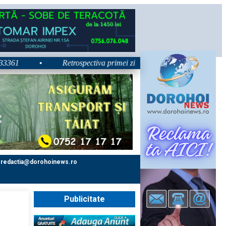
•
Retrospectiva primei zile la Zilele Nordului 2026: Dezbater
redactia@dorohoinews.ro
Publicitate