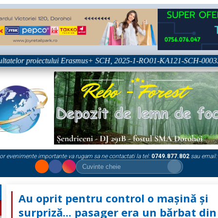
tatelor proiectului Erasmus+ SCH, 2025-1-RO01-KA121-SCH-000333361
or evenimente importante va rugam sa ne contactati la tel:
0749.877.802
sau email:
Au oprit pentru control o mașină și
surpriză... pasager era un bărbat din