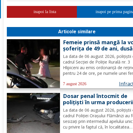
inapoi la lista
inapoi pe prima pagin
Articole similare
Femeie prinsă mangă la vo
șoferița de 49 de ani, dusă
direct în arest
La data de 06 august 2026, polițiștii 
cadrul Secției de Poliție Rurală nr. 3
Hlipiceni au emis ordonanță de rețin
pentru 24 de ore, pe numele unei fe
de 49 de ani, din comuna Todireni,
Infrac
cercetată pentru comiterea infracțiun
7 august 2026
conducerea unui vehicul sub influenț
Dosar penal întocmit de
alcoolului. În urma...
polițiști în urma produceri
unui accidenr. Un șofer be
La data de 06 august 2026, polițiștii 
lovit un cap de pod
cadrul Poliției Orașului Flămânzi au 
sesizați prin intermediul apelului uni
cu privire la faptul că, în localitatea
Flămânzi s-a produs un accident ruti