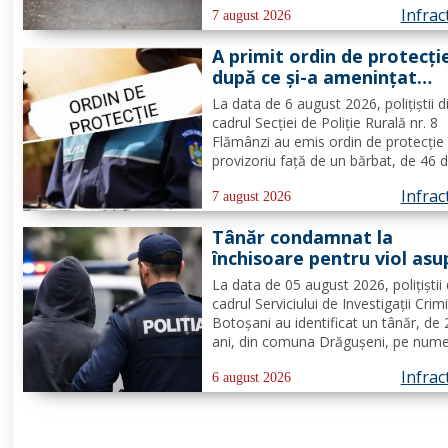
Infrac
Din verificări a reieșit faptul că, în t
7 august 2026
se deplasa pe strada Tulburea din ora
A primit ordin de protecți
după ce și-a amenințat
partenera printr-o aplicaț
La data de 6 august 2026, polițiștii d
de mesagerie
cadrul Secției de Poliție Rurală nr. 8
Flămânzi au emis ordin de protecție
provizoriu față de un bărbat, de 46 d
pentru faptul că, în timp ce se afla p
Infrac
teritoriul altui stat, și-ar fi amenințat
7 august 2026
partenera, prin intermediul unor me
Tânăr condamnat la
transmise...
închisoare pentru viol asu
unui minor și pornografie
La data de 05 august 2026, polițiștii 
infantilă, identificat de
cadrul Serviciului de Investigații Crim
polițiști
Botoșani au identificat un tânăr, de
ani, din comuna Drăgușeni, pe nume
căruia, Tribunalul Botoșani a emis u
Infrac
mandat de executare a pedepsei cu
6 august 2026
închisoarea. Tânărul a fost condamn
4 ani și 5 luni de...