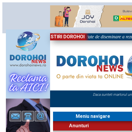
STIRI DOROHOI
țional „Grigore Ghica” Dorohoi - Activitate de diseminare a rezul
Daca sunteti martorul un
Meniu navigare
Anunturi