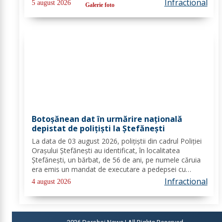
Infractional
5 august 2026
Galerie foto
sancționată contravențional cu amendă în valoare
de...
Botoșănean dat în urmărire națională
depistat de polițiști la Ștefănești
La data de 03 august 2026, polițiștii din cadrul Poliției
Orașului Ștefănești au identificat, în localitatea
Ștefănești, un bărbat, de 56 de ani, pe numele căruia
era emis un mandat de executare a pedepsei cu
închisoarea. Acesta a fost condamnat la 2 ani, 2 luni și
Infractional
4 august 2026
20 de zile pentru săvârșirea...