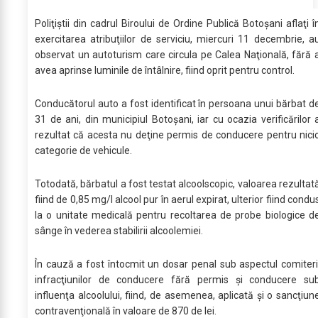
Poliţiştii din cadrul Biroului de Ordine Publică Botoşani aflaţi î
exercitarea atribuţiilor de serviciu, miercuri 11 decembrie, a
observat un autoturism care circula pe Calea Naţională, fără 
avea aprinse luminile de întâlnire, fiind oprit pentru control.
Conducătorul auto a fost identificat în persoana unui bărbat d
31 de ani, din municipiul Botoşani, iar cu ocazia verificărilor 
rezultat că acesta nu deţine permis de conducere pentru nici
categorie de vehicule.
Totodată, bărbatul a fost testat alcoolscopic, valoarea rezultat
fiind de 0,85 mg/l alcool pur în aerul expirat, ulterior fiind condu
la o unitate medicală pentru recoltarea de probe biologice d
sânge în vederea stabilirii alcoolemiei.
În cauză a fost întocmit un dosar penal sub aspectul comiteri
infracţiunilor de conducere fără permis şi conducere su
influenţa alcoolului, fiind, de asemenea, aplicată şi o sancţiun
contravenţională în valoare de 870 de lei.