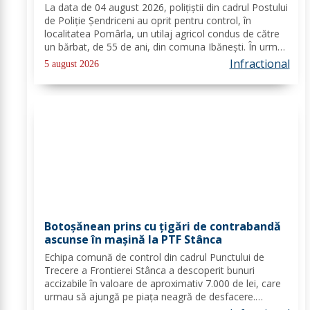
La data de 04 august 2026, polițiștii din cadrul Postului
de Poliție Șendriceni au oprit pentru control, în
localitatea Pomârla, un utilaj agricol condus de către
un bărbat, de 55 de ani, din comuna Ibănești. În urma
verificărilor efectuate de către polițiști, s-a constatat
Infractional
5 august 2026
faptul că acesta...
Botoșănean prins cu țigări de contrabandă
ascunse în mașină la PTF Stânca
Echipa comună de control din cadrul Punctului de
Trecere a Frontierei Stânca a descoperit bunuri
accizabile în valoare de aproximativ 7.000 de lei, care
urmau să ajungă pe piaţa neagră de desfacere.
Conform prevederilor legale, persoana a fost