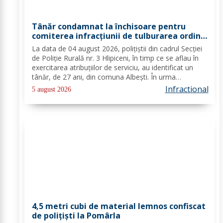
Tânăr condamnat la închisoare pentru
comiterea infracțiunii de tulburarea ordinii
și liniștii publice
La data de 04 august 2026, polițiștii din cadrul Secției
de Poliție Rurală nr. 3 Hlipiceni, în timp ce se aflau în
exercitarea atribuțiilor de serviciu, au identificat un
tânăr, de 27 ani, din comuna Albești. În urma
verificărilor efectuate de către polițiști, s-a constatat
Infractional
5 august 2026
faptul că pe numele...
4,5 metri cubi de material lemnos confiscat
de polițiști la Pomârla