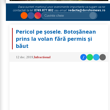
Daca sunteti martorul unor evenimente importante va rugam sa ne
contactati la tel:
0749.877.802
sau email:
redactia@dorohoinews.ro
Pericol pe șosele. Botoșănean
prins la volan fără permis și
băut
f
12 dec. 2019
,
Infractional