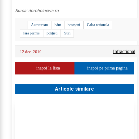
Sursa:
dorohoinews.ro
Autoturism
băut
botoşani
Calea nationala
fără permis
poliţisti
Stiri
Infractional
12 dec. 2019
inapoi la lista
inapoi pe prima pagina
Articole similare