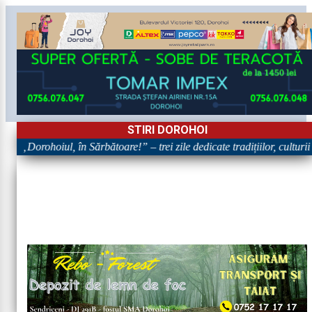
STIRI DOROHOI
„Dorohoiul, în Sărbătoare!” – trei zile dedicate tradițiilor, culturii