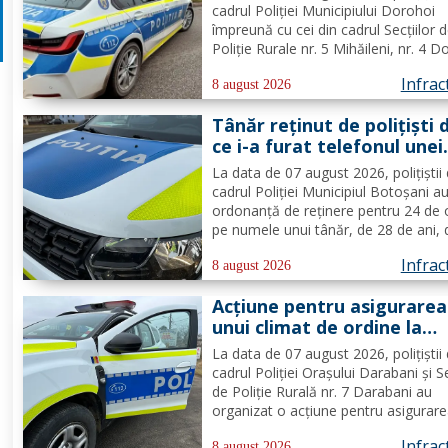
de înmatriculare reținute
cadrul Poliției Municipiului Dorohoi
împreună cu cei din cadrul Secțiilor 
Poliție Rurale nr. 5 Mihăileni, nr. 4 
și nr. 6 Pomârla au organizat o acți
Infrac
pentru prevenirea și combaterea fap
8 august 2026
de natură penală și contravențională
Tânăr reținut de polițiști
verificarea...
ce i-a furat telefonul unei
femei
La data de 07 august 2026, polițiștii 
cadrul Poliției Municipiul Botoșani a
ordonanță de reținere pentru 24 de 
pe numele unui tânăr, de 28 de ani, 
municipiul Botoșani, cercetat pentru
Infrac
comiterea infracțiunii de furt. În urm
8 august 2026
probatoriului administrat, s-a stabilit
Acțiune pentru asigurarea
faptul că, în...
unui climat de ordine la
Darabani
La data de 07 august 2026, polițiștii 
cadrul Poliției Orașului Darabani și S
de Poliție Rurală nr. 7 Darabani au
organizat o acțiune pentru asigurar
unui climat de ordine și siguranță pub
Infrac
8 august 2026