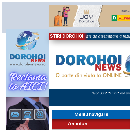
STIRI DOROHOI
țional „Grigore Ghica” Dorohoi - Activitate de diseminare a rezul
Daca sunteti martorul un
Meniu navigare
Anunturi