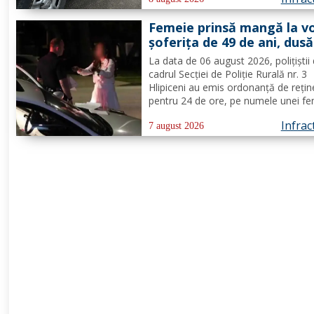
creșterea gradului de siguranță rutier
combaterea faptelor antisociale, în
Femeie prinsă mangă la vo
localitatea...
șoferița de 49 de ani, dusă
direct în arest
La data de 06 august 2026, polițiștii 
cadrul Secției de Poliție Rurală nr. 3
Hlipiceni au emis ordonanță de rețin
pentru 24 de ore, pe numele unei fe
de 49 de ani, din comuna Todireni,
Infrac
cercetată pentru comiterea infracțiun
7 august 2026
conducerea unui vehicul sub influenț
alcoolului. În urma...