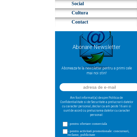
Social
Cultura
Contact
Abonare Newsletter
Aboneaza-te la newsletter pentru a primi cele
mai noi stiri!
Am fost informat(a) despre Politica de
Confidentialitate si de Securitate a prelucrarii datelor
cu caracter personal, declar ca am peste 16 ani si
sunt de acord cu prelucrarea datelor cu caracter
personal:
- pentru ofertare comerciala
- pentru activitati promotionale: concursuri,
reclame, publicitate