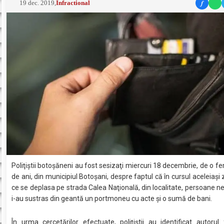
f
19 dec. 2019
,
Infractional
Poliţiştii botoşăneni au fost sesizaţi miercuri 18 decembrie, de o f
de ani, din municipiul Botoşani, despre faptul că în cursul aceleiaşi z
ce se deplasa pe strada Calea Naţională, din localitate, persoane 
i-au sustras din geantă un portmoneu cu acte şi o sumă de bani.
În urma cercetărilor efectuate, poliţiştii au identificat autorul f