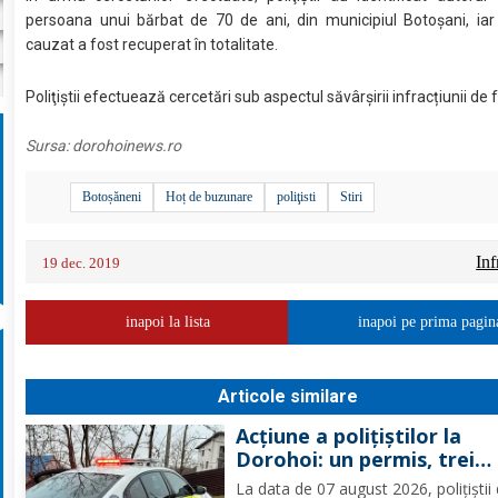
persoana unui bărbat de 70 de ani, din municipiul Botoşani, iar 
cauzat a fost recuperat în totalitate.
Poliţiştii efectuează cercetări sub aspectul săvârșirii infracțiunii de f
Sursa:
dorohoinews.ro
Botoșăneni
Hoț de buzunare
poliţisti
Stiri
Inf
19 dec. 2019
inapoi la lista
inapoi pe prima pagin
Articole similare
Acțiune a polițiștilor la
Dorohoi: un permis, trei
certificate și un set de pl
La data de 07 august 2026, polițiștii 