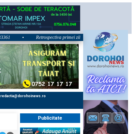
•
Retrospectiva primei zile la Zilele Nordului 2026: Dezbater
redactia@dorohoinews.ro
Publicitate