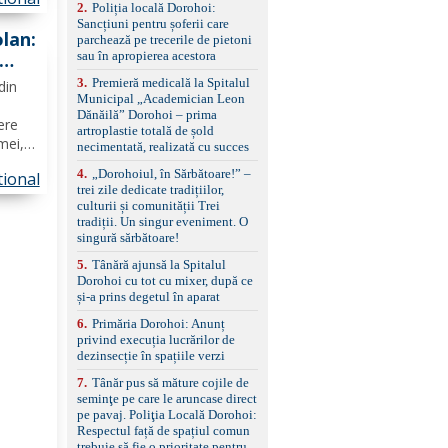
ă și
2
.
Poliția locală Dorohoi:
reglaj lombar electric
Sancțiuni pentru șoferii care
pentru șofer și pasager
lan:
parchează pe trecerile de pietoni
Volan multifuncțional
sau în apropierea acestora
îmbrăcat în piele, cu
padele pentru schimbarea
3
.
Premieră medicală la Spitalul
din
treptelor Adaptive cruise
Municipal „Academician Leon
control, asistent
Dănăilă” Dorohoi – prima
schimbare bandă și
ere
artroplastie totală de șold
menținere bandă Faruri
mei,
necimentată, realizată cu succes
bi-xenon adaptive cu
funcție Cornering,
4
.
„Dorohoiul, în Sărbătoare!” –
tional
ii de
asistent fază lungă
trei zile dedicate tradițiilor,
a
automată , lumini de zi
culturii și comunității Trei
LED, proiectoare ceață
tradiții. Un singur eveniment. O
LED, spălătoare faruri
singură sărbătoare!
Senzori parcare
5
.
Tânără ajunsă la Spitalul
față/spate, cameră
Dorohoi cu tot cu mixer, după ce
marșarier Keyless entry
și-a prins degetul în aparat
& start, geamuri electrice
față/spate, oglinzi
6
.
Primăria Dorohoi: Anunț
electrice, încălzite și
privind execuția lucrărilor de
rabatabile Sistem hands-
dezinsecție în spațiile verzi
free, Bluetooth, USB
Sistem start/stop, frână
7
.
Tânăr pus să măture cojile de
de parcare electrică,
seminţe pe care le aruncase direct
anvelope vară runflat
pe pavaj. Poliţia Locală Dorohoi:
Control presiune pneuri,
Respectul față de spațiul comun
filtru de particule,
trebuie să fie o prioritate pentru