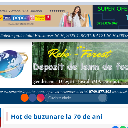
tatelor proiectului Erasmus+ SCH, 2025-1-RO01-KA121-SCH-000333361
or evenimente importante va rugam sa ne contactati la tel:
0749.877.802
sau email:
Hoț de buzunare la 70 de ani