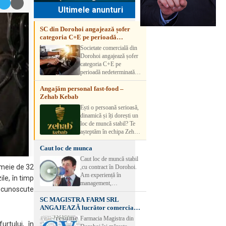
Ultimele anunturi
SC din Dorohoi angajează șofer
categoria C+E pe perioadă
nedeterminată
Societate comercială din
Dorohoi angajează șofer
categoria C+E pe
perioadă nedeterminată.
Candidatul trebuie să
Angajăm personal fast-food –
aibă experiență și atestat
Zehab Kebab
transport marfă. Pentru
detalii, vă rog să sunați la
Ești o persoană serioasă,
numărul de telefon.
dinamică și îți dorești un
loc de muncă stabil? Te
așteptăm în echipa Zehab
Kebab! Posturi
Caut loc de munca
disponibile: -
SHAORMAR AJUTOR
Caut loc de muncă stabil
BUCATAR 2/posturi -
emeie de 32
,cu contract în Dorohoi.
LUCRATOR
Am experiență în
ile, în timp
COMERCIAL
management,
VANZATOR /2 posturi
necunoscute
contabilitate, ospătărie .
OFERIM : Contract de
SC MAGISTRA FARM SRL
Rog seriozitate
muncă Program flexibil
ANGAJEAZĂ lucrător comercial –
Salariu motivant, în
DOROHOI
Farmacia Magistra din
funcție de experienț
urtului, în