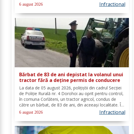
emis un mandat de executare a pedepsei cu
Infractional
6 august 2026
închisoarea. Tânărul a fost condamnat la 4 ani și 5 luni
de...
Bărbat de 83 de ani depistat la volanul unui
tractor fără a deține permis de conducere
La data de 05 august 2026, polițiștii din cadrul Secției
de Poliție Rurală nr. 4 Dorohoi au oprit pentru control,
în comuna Corlăteni, un tractor agricol, condus de
către un bărbat, de 83 de ani, din aceeași localitate. În
urma verificărilor efectuate de către polițiști, s-a
Infractional
6 august 2026
constatat faptul că...