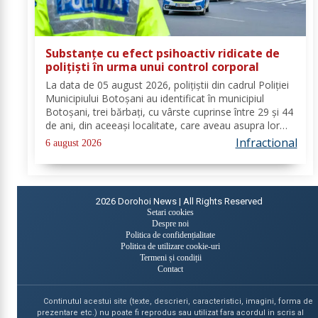
Substanțe cu efect psihoactiv ridicate de
polițiști în urma unui control corporal
La data de 05 august 2026, polițiștii din cadrul Poliției
Municipiului Botoșani au identificat în municipiul
Botoșani, trei bărbați, cu vârste cuprinse între 29 și 44
de ani, din aceeași localitate, care aveau asupra lor
substanțe psihoactive. În urma efectuării controlului
Infractional
6 august 2026
corporal asupra unuia...
2026
Dorohoi News | All Rights Reserved
Setari cookies
Despre noi
Politica de confidențialitate
Politica de utilizare cookie-uri
Termeni și condiții
Contact
Continutul acestui site (texte, descrieri, caracteristici, imagini, forma de
prezentare etc.) nu poate fi reprodus sau utilizat fara acordul in scris al