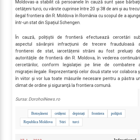
Moldovas-a stabilit că persoanele în cauză sunt șase bărbaţi
cetăţeni turci, cu vârste cuprinse între 20 și 38 de ani şi au trecu
ilegal frontiera din R. Moldova în România cu scopul de a ajung
într-un stat din Spațiul Schengen.
În cauză, polițiștii de frontieră efectuează cercetări su
aspectul săvârșirii infracțiunii de trecere frauduloasă 
frontierei de stat, iarcetățenii străini au fost preluați d
autorităţile de frontieră din R. Moldova, în vederea continuări
cercetărilor, conform legislaţiei pe linie de combatere 
migraţiei ilegale. Reprezentanţii celor două state vor colabora ş
în viitor şi vor lua toate măsurile necesare pentru a păstra u
climat de ordine şi siguranţă la frontiera comună.
Sursa:
DorohoiNews.ro
Botoșăneni
cetățeni
depistați
frontiera
poliţisti
Republica Moldova
Stiri
turci