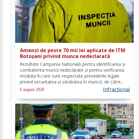
Amenzi de peste 70 mii lei aplicate de ITM
Botoșani privind munca nedeclarată
Rezultate Campania Natională pentru identificarea și
combaterea muncii nedeclarate și pentru verificarea
modului în care sunt respectate prevederile legale
privind securitatea și sănătatea în muncă, de către
angajatorii care desfășoară activități în domeniul
Infractional
6 august 2026
Industria alimentară - cod CAEN 10....