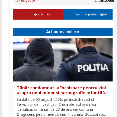
Infractional
27 dec. 2019
inapoi la lista
inapoi pe prima pagina
Articole similare
Tânăr condamnat la închisoare pentru viol
asupra unui minor și pornografie infantilă,
identificat de polițiști
La data de 05 august 2026, polițiștii din cadrul
Serviciului de Investigații Criminale Botoșani au
identificat un tânăr, de 23 de ani, din comuna
Drăgușeni, pe numele căruia, Tribunalul Botoșani a