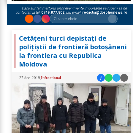
Daca sunteti martorul unor evenimente importante va rugam sa ne
contactati la tel:
0749.877.802
sau email:
redactia@dorohoinews.ro
Cetățeni turci depistați de
polițiștii de frontieră botoșăneni
la frontiera cu Republica
Moldova
f
27 dec. 2019
,
Infractional