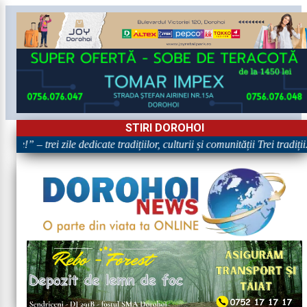
STIRI DOROHOI
e!” – trei zile dedicate tradițiilor, culturii și comunității Trei tradiți