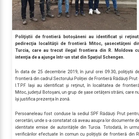
Poliţiştii de frontieră botoşăneni au identificat şi reţinut
pedirecţia localităţii de frontieră Mitoc, șasecetăţeni di
Turcia, care au trecut ilegal frontiera din R. Moldova c
intenţia de a ajunge într-un stat din Spațiul Schengen.
În data de 25 decembrie 2019, în jurul orei 09.30, poliţiştii d
frontieră din cadrul Sectorului Poliției de Frontieră Rădăuți Prut 
I.T.P.F. Iaşi au identificat şi reţinut, în localitatea de frontier
Mitoc, județul Botoşani, un grup de șase cetăţeni străini, care n
își justifica prezența în zonă.
Persoaneleau fost conduse la sediul SPF Rădăuți Prut pentr
cercetări, unde s-a constatat că aveau asupra lor documente d
identitate emise de autoritățile din Turcia. Totodată, în urm
verificărilor efectuate în comun cu polițiștii de frontieră din R