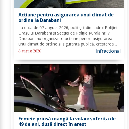
Acțiune pentru asigurarea unui climat de
ordine la Darabani
La data de 07 august 2026, polițiștii din cadrul Poliției
Orașului Darabani și Secției de Poliție Rurală nr. 7
Darabani au organizat o acțiune pentru asigurarea
unui climat de ordine și siguranță publică, creșterea
gradului de siguranță rutieră și combaterea faptelor
Infractional
8 august 2026
antisociale, în localitatea...
Femeie prinsă mangă la volan: șoferița de
49 de ani, dusă direct în arest