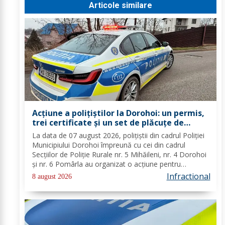
Articole similare
Acțiune a polițiștilor la Dorohoi: un permis,
trei certificate și un set de plăcuțe de
înmatriculare reținute
La data de 07 august 2026, polițiștii din cadrul Poliției
Municipiului Dorohoi împreună cu cei din cadrul
Secțiilor de Poliție Rurale nr. 5 Mihăileni, nr. 4 Dorohoi
și nr. 6 Pomârla au organizat o acțiune pentru
prevenirea și combaterea faptelor de natură penală și
Infractional
8 august 2026
contravențională, verificarea...