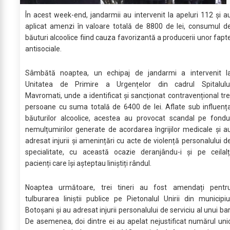
În acest week-end, jandarmii au intervenit la apeluri 112 și a
aplicat amenzi în valoare totală de 8800 de lei, consumul d
băuturi alcoolice fiind cauza favorizantă a producerii unor fapt
antisociale.
Sâmbătă noaptea, un echipaj de jandarmi a intervenit l
Unitatea de Primire a Urgențelor din cadrul Spitalulu
Mavromati, unde a identificat și sancționat contravențional tre
persoane cu suma totală de 6400 de lei. Aflate sub influenț
băuturilor alcoolice, acestea au provocat scandal pe fondu
nemulțumirilor generate de acordarea îngrijilor medicale și a
adresat injurii și amenințări cu acte de violență personalului d
specialitate, cu această ocazie deranjându-i și pe ceilalț
pacienți care își așteptau liniștiți rândul.
Noaptea următoare, trei tineri au fost amendați pentr
tulburarea liniștii publice pe Pietonalul Unirii din municipiu
Botoșani și au adresat injurii personalului de serviciu al unui bar
De asemenea, doi dintre ei au apelat nejustificat numărul uni