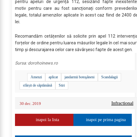
pentru apeluri de urgență 112, sesizând fapte inexistente
motiv pentru care au fost sancționați conform prevederilo
legale, totalul amenzilor aplicate în acest caz fiind de 2400 d
lei.
Recomandăm cetățenilor să solicite prin apel 112 intervenți
forțelor de ordine pentru luarea măsurilor legale în cel mai scur
timp și descurajarea celor care săvârșesc fapte de acest gen.
Sursa:
dorohoinews.ro
Amenzi
aplicat
jandarmii botoşăneni
Scandalagii
sfârșit de săptămână
Stiri
Infractional
30 dec. 2019
inapoi la lista
inapoi pe prima pagina