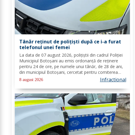
Tânăr reținut de polițiști după ce i-a furat
telefonul unei femei
La data de 07 august 2026, polițiștii din cadrul Poliției
Municipiul Botoșani au emis ordonanță de reținere
pentru 24 de ore, pe numele unui tânăr, de 28 de ani,
din municipiul Botoșani, cercetat pentru comiterea
infracțiunii de furt. În urma probatoriului administrat,
Infractional
8 august 2026
s-a stabilit faptul că, în...