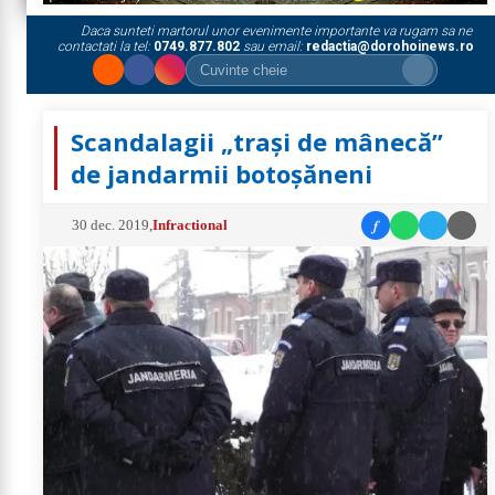
Daca sunteti martorul unor evenimente importante va rugam sa ne
contactati la tel:
0749.877.802
sau email:
redactia@dorohoinews.ro
Scandalagii „traşi de mânecă”
de jandarmii botoșăneni
f
30 dec. 2019
,
Infractional