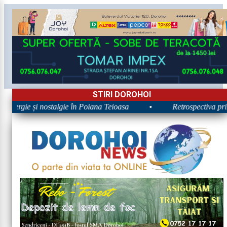
STIRI DOROHOI
Energie și nostalgie în Poiana Teioasa
•
Retrospectiva prime