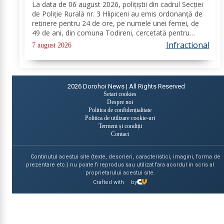
La data de 06 august 2026, polițiștii din cadrul Secției
de Poliție Rurală nr. 3 Hlipiceni au emis ordonanță de
reținere pentru 24 de ore, pe numele unei femei, de
49 de ani, din comuna Todireni, cercetată pentru
comiterea infracțiunii de conducerea unui vehicul sub
Infractional
7 august 2026
influența alcoolului. În urma...
2026
Dorohoi News | All Rights Reserved
Setari cookies
Despre noi
Politica de confidențialitate
Politica de utilizare cookie-uri
Termeni și condiții
Contact
Continutul acestui site (texte, descrieri, caracteristici, imagini, forma de
prezentare etc.) nu poate fi reprodus sau utilizat fara acordul in scris al
proprietarului acestui site.
Crafted with
by