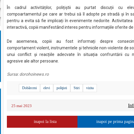
În cadrul activităților, polițiștii au purtat discuții cu ele
compoartamentul pe care ar trebui să îl adopte pe stradă și în s
pentru a evita să fie implicați în evenimente nedorite. Activitatea
interactivă, copiii manifestând interes pentru informațiile oferite de p
De asemenea, copiii au fost informați despre consecin
comportament violent, instrumentele și tehnicile non-violente de so
unui conflict și reacțiile adecvate în situația confruntării cu 
agresive ale altor persoane.
Sursa:
dorohoinews.ro
Dobârceni
elevi
poliţisti
Stiri
vizita
Inf
25 mai 2023
inapoi la lista
inapoi pe prima pagin