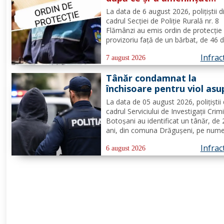
partenera printr-o aplicaț
La data de 6 august 2026, polițiștii d
de mesagerie
cadrul Secției de Poliție Rurală nr. 8
Flămânzi au emis ordin de protecție
provizoriu față de un bărbat, de 46 d
pentru faptul că, în timp ce se afla p
Infrac
teritoriul altui stat, și-ar fi amenințat
7 august 2026
partenera, prin intermediul unor me
Tânăr condamnat la
transmise...
închisoare pentru viol asu
unui minor și pornografie
La data de 05 august 2026, polițiștii 
infantilă, identificat de
cadrul Serviciului de Investigații Crim
polițiști
Botoșani au identificat un tânăr, de
ani, din comuna Drăgușeni, pe nume
căruia, Tribunalul Botoșani a emis u
Infrac
mandat de executare a pedepsei cu
6 august 2026
închisoarea. Tânărul a fost condamn
4 ani și 5 luni de...