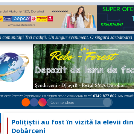
munității Trei tradiții. Un singur eveniment. O singură sărbătoare!
•
or evenimente importante va rugam sa ne contactati la tel:
0749.877.802
sau email:
Polițiștii au fost în vizită la elevii din
Dobârceni