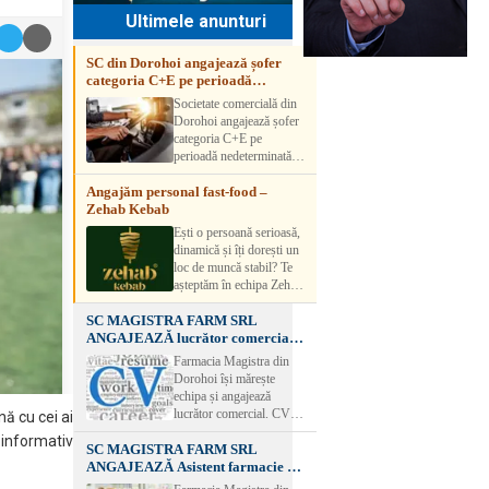
Ultimele anunturi
SC din Dorohoi angajează șofer
categoria C+E pe perioadă
nedeterminată
Societate comercială din
Dorohoi angajează șofer
categoria C+E pe
perioadă nedeterminată.
Candidatul trebuie să
Angajăm personal fast-food –
aibă experiență și atestat
Zehab Kebab
transport marfă. Pentru
detalii, vă rog să sunați la
Ești o persoană serioasă,
numărul de telefon.
dinamică și îți dorești un
loc de muncă stabil? Te
așteptăm în echipa Zehab
Kebab! Posturi
SC MAGISTRA FARM SRL
disponibile: -
ANGAJEAZĂ lucrător comercial –
SHAORMAR AJUTOR
DOROHOI
BUCATAR 2/posturi -
Farmacia Magistra din
LUCRATOR
Dorohoi își mărește
COMERCIAL
echipa și angajează
VANZATOR /2 posturi
lucrător comercial. CV-
nă cu cei ai
OFERIM : Contract de
urile se pot depune: * la
 informativ
muncă Program flexibil
SC MAGISTRA FARM SRL
sediul Farmaciei
Salariu motivant, în
ANGAJEAZĂ Asistent farmacie –
Magistra – Bulevardul
funcție de experienț
DOROHOI
Victoriei nr. 23, Dorohoi