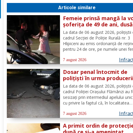
Articole similare
Femeie prinsă mangă la vo
șoferița de 49 de ani, dusă
direct în arest
La data de 06 august 2026, polițiștii 
cadrul Secției de Poliție Rurală nr. 3
Hlipiceni au emis ordonanță de rețin
pentru 24 de ore, pe numele unei fe
de 49 de ani, din comuna Todireni,
Infrac
cercetată pentru comiterea infracțiun
7 august 2026
conducerea unui vehicul sub influenț
Dosar penal întocmit de
alcoolului. În urma...
polițiști în urma produceri
unui accidenr. Un șofer be
La data de 06 august 2026, polițiștii 
lovit un cap de pod
cadrul Poliției Orașului Flămânzi au 
sesizați prin intermediul apelului uni
cu privire la faptul că, în localitatea
Flămânzi s-a produs un accident ruti
Infrac
Din verificări a reieșit faptul că, în t
7 august 2026
se deplasa pe strada Tulburea din ora
A primit ordin de protecți
după ce și-a amenințat