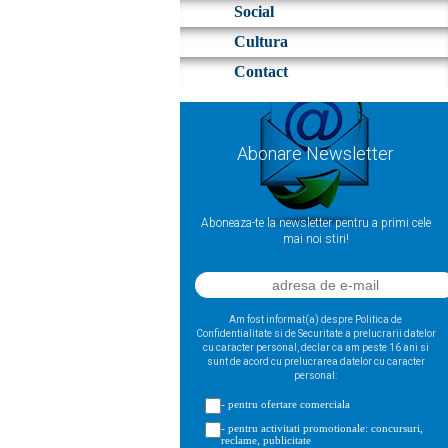
Social
Cultura
Contact
Abonare Newsletter
Aboneaza-te la newsletter pentru a primi cele
mai noi stiri!
Am fost informat(a) despre Politica de
Confidentialitate si de Securitate a prelucrarii datelor
cu caracter personal, declar ca am peste 16 ani si
sunt de acord cu prelucrarea datelor cu caracter
personal:
- pentru ofertare comerciala
- pentru activitati promotionale: concursuri,
reclame, publicitate