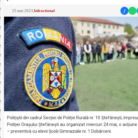
f
25 mai 2023
,
Infractional
Polițiștii din cadrul Secției de Poliție Rurală nr. 10 Ștefănești, împreu
Poliției Orașului Ștefănești au organizat miercuri 24 mai, o acțiune
– preventivă cu elevii Școlii Gimnaziale nr. 1 Dobârceni.