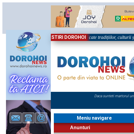
STIRI DOROHOI
rohoiul, în Sărbătoare!” – trei zile dedicate tradițiilor, culturii și co
Daca sunteti martorul un
Meniu navigare
Anunturi