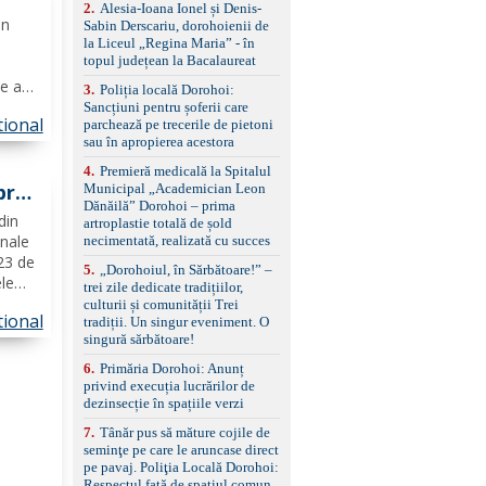
control, asistent
2
.
Alesia-Ioana Ionel și Denis-
ie
schimbare bandă și
in
Sabin Derscariu, dorohoienii de
menținere bandă Faruri
la Liceul „Regina Maria” - în
bi-xenon adaptive cu
topul județean la Bacalaureat
funcție Cornering,
e ani,
3
.
Poliția locală Dorohoi:
asistent fază lungă
e
Sancțiuni pentru șoferii care
automată , lumini de zi
tional
parchează pe trecerile de pietoni
LED, proiectoare ceață
sau în apropierea acestora
LED, spălătoare faruri
saje
Senzori parcare
4
.
Premieră medicală la Spitalul
față/spate, cameră
pra
Municipal „Academician Leon
marșarier Keyless entry
Dănăilă” Dorohoi – prima
& start, geamuri electrice
din
artroplastie totală de șold
față/spate, oglinzi
inale
necimentată, realizată cu succes
electrice, încălzite și
 23 de
rabatabile Sistem hands-
5
.
„Dorohoiul, în Sărbătoare!” –
le
free, Bluetooth, USB
trei zile dedicate tradițiilor,
Sistem start/stop, frână
n
culturii și comunității Trei
de parcare electrică,
tional
tradiții. Un singur eveniment. O
anvelope vară runflat
singură sărbătoare!
at la
Control presiune pneuri,
6
.
Primăria Dorohoi: Anunț
filtru de particule,
privind execuția lucrărilor de
standard Euro 6 Trapă
dezinsecție în spațiile verzi
panoramică, geamuri
spate fumurii Carlig de
7
.
Tânăr pus să măture cojile de
remorcare Bonus: -
seminţe pe care le aruncase direct
Covorașe textile montate
pe pavaj. Poliţia Locală Dorohoi:
pe mașină. -Ofer și un
Respectul față de spațiul comun