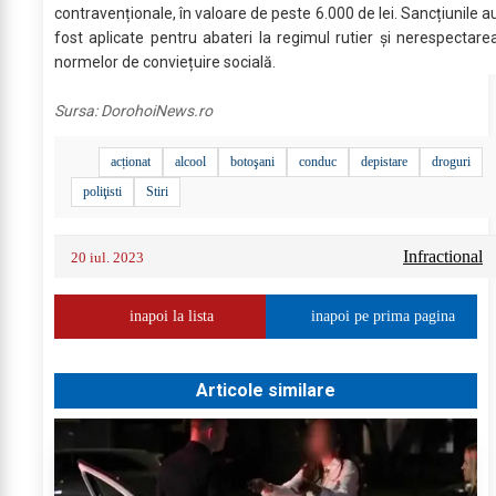
contravenționale, în valoare de peste 6.000 de lei. Sancțiunile a
fost aplicate pentru abateri la regimul rutier și nerespectare
normelor de conviețuire socială.
Sursa:
DorohoiNews.ro
acționat
alcool
botoşani
conduc
depistare
droguri
poliţisti
Stiri
Infractional
20 iul. 2023
inapoi la lista
inapoi pe prima pagina
Articole similare