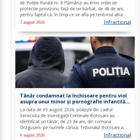
de Poliție Rurală nr. 8 Flămânzi au emis ordin de
protecție provizoriu față de un bărbat, de 46 de ani,
pentru faptul că, în timp ce se afla pe teritoriul altui
stat, și-ar fi amenințat partenera, prin intermediul unor
Infractional
7 august 2026
mesaje transmise...
Tânăr condamnat la închisoare pentru viol
asupra unui minor și pornografie infantilă,
identificat de polițiști
La data de 05 august 2026, polițiștii din cadrul
Serviciului de Investigații Criminale Botoșani au
identificat un tânăr, de 23 de ani, din comuna
Drăgușeni, pe numele căruia, Tribunalul Botoșani a
emis un mandat de executare a pedepsei cu
Infractional
6 august 2026
închisoarea. Tânărul a fost condamnat la 4 ani și 5 luni