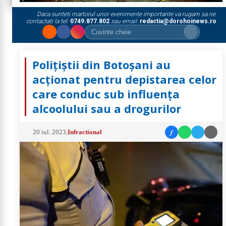
Daca sunteti martorul unor evenimente importante va rugam sa ne
contactati la tel:
0749.877.802
sau email:
redactia@dorohoinews.ro
Polițiștii din Botoșani au
acționat pentru depistarea celor
care conduc sub influența
alcoolului sau a drogurilor
f
20 iul. 2023
,
Infractional