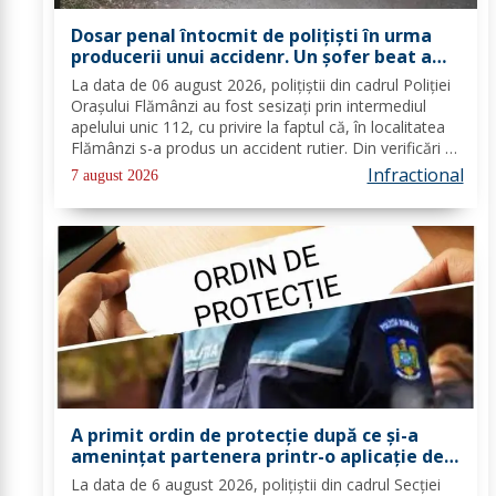
Dosar penal întocmit de polițiști în urma
producerii unui accidenr. Un șofer beat a
lovit un cap de pod
La data de 06 august 2026, polițiștii din cadrul Poliției
Orașului Flămânzi au fost sesizați prin intermediul
apelului unic 112, cu privire la faptul că, în localitatea
Flămânzi s-a produs un accident rutier. Din verificări a
reieșit faptul că, în timp ce se deplasa pe strada
Infractional
7 august 2026
Tulburea din orașul...
A primit ordin de protecție după ce și-a
amenințat partenera printr-o aplicație de
mesagerie
La data de 6 august 2026, polițiștii din cadrul Secției