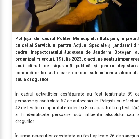
Polițiștii din cadrul Poliției Municipiului Botoșani, împreun
cu cei ai Serviciului pentru Acțiuni Speciale și jandarmi di
cadrul Inspectoratului Județean de Jandarmi Botoșani a
organizat miercuri, 19 iulie 2023, o acțiune pentru impunere
unui climat de siguranță publică și pentru depistare
conducătorilor auto care conduc sub influența alcoolulu
sau a drogurilor.
În cadrul activităților desfășurate au fost legitimate 89 d
persoane și controlate 67 de autovehicule. Polițiștii au efectua
42 de testări cu aparatul etilotest și 8 cu aparatul DrugTest, făr
a fi identificate persoane sub influența alcoolului sau 
drogurilor.
În urma neregulilor constatate au fost aplicate 26 de sancțiun