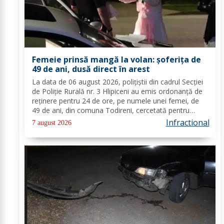
Femeie prinsă mangă la volan: șoferița de
49 de ani, dusă direct în arest
La data de 06 august 2026, polițiștii din cadrul Secției
de Poliție Rurală nr. 3 Hlipiceni au emis ordonanță de
reținere pentru 24 de ore, pe numele unei femei, de
49 de ani, din comuna Todireni, cercetată pentru
comiterea infracțiunii de conducerea unui vehicul sub
Infractional
7 august 2026
influența alcoolului. În urma...