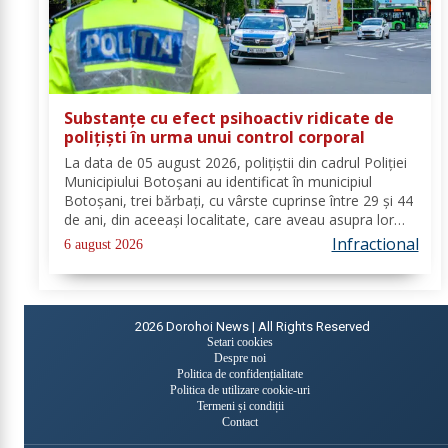
Substanțe cu efect psihoactiv ridicate de
polițiști în urma unui control corporal
La data de 05 august 2026, polițiștii din cadrul Poliției
Municipiului Botoșani au identificat în municipiul
Botoșani, trei bărbați, cu vârste cuprinse între 29 și 44
de ani, din aceeași localitate, care aveau asupra lor
substanțe psihoactive. În urma efectuării controlului
Infractional
6 august 2026
corporal asupra unuia...
2026
Dorohoi News | All Rights Reserved
Setari cookies
Despre noi
Politica de confidențialitate
Politica de utilizare cookie-uri
Termeni și condiții
Contact