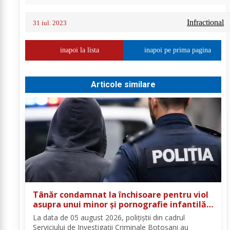
Infractional
31 iul. 2023
inapoi la lista
inapoi pe prima pagina
Articole similare
Tânăr condamnat la închisoare pentru viol
asupra unui minor și pornografie infantilă,
identificat de polițiști
La data de 05 august 2026, polițiștii din cadrul
Serviciului de Investigații Criminale Botoșani au