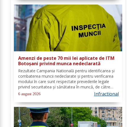
Amenzi de peste 70 mii lei aplicate de ITM
Botoșani privind munca nedeclarată
Rezultate Campania Natională pentru identificarea și
combaterea muncii nedeclarate și pentru verificarea
modului în care sunt respectate prevederile legale
privind securitatea și sănătatea în muncă, de către
angajatorii care desfășoară activități în domeniul
Infractional
6 august 2026
Industria alimentară - cod CAEN 10....