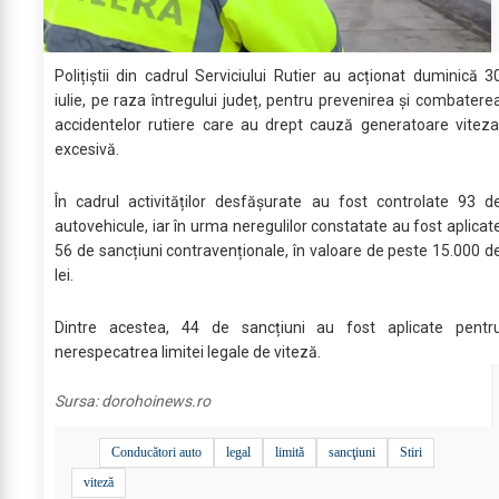
Polițiștii din cadrul Serviciului Rutier au acționat duminică 3
iulie, pe raza întregului județ, pentru prevenirea și combatere
accidentelor rutiere care au drept cauză generatoare vitez
excesivă.
În cadrul activităților desfășurate au fost controlate 93 d
autovehicule, iar în urma neregulilor constatate au fost aplicat
56 de sancțiuni contravenționale, în valoare de peste 15.000 d
lei.
Dintre acestea, 44 de sancțiuni au fost aplicate pentr
nerespecatrea limitei legale de viteză.
Sursa:
dorohoinews.ro
Conducători auto
legal
limită
sancţiuni
Stiri
viteză