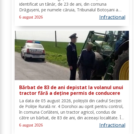
identificat un tânăr, de 23 de ani, din comuna
Drăgușeni, pe numele căruia, Tribunalul Botoșani a
emis un mandat de executare a pedepsei cu
Infractional
6 august 2026
închisoarea. Tânărul a fost condamnat la 4 ani și 5 luni
de...
Bărbat de 83 de ani depistat la volanul unui
tractor fără a deține permis de conducere
La data de 05 august 2026, polițiștii din cadrul Secției
de Poliție Rurală nr. 4 Dorohoi au oprit pentru control,
în comuna Corlăteni, un tractor agricol, condus de
către un bărbat, de 83 de ani, din aceeași localitate. În
urma verificărilor efectuate de către polițiști, s-a
Infractional
6 august 2026
constatat faptul că...