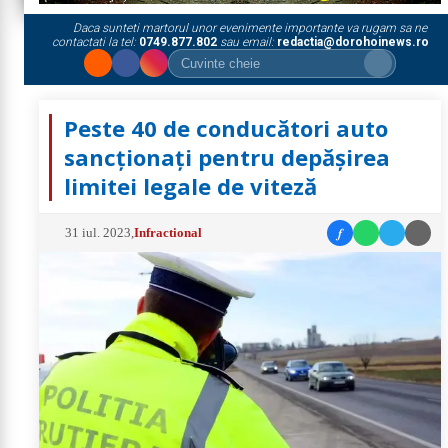
Daca sunteti martorul unor evenimente importante va rugam sa ne
contactati la tel:
0749.877.802
sau email:
redactia@dorohoinews.ro
Peste 40 de conducători auto
sancționați pentru depășirea
limitei legale de viteză
f
31 iul. 2023
,
Infractional