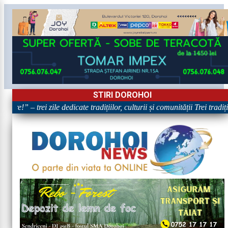
STIRI DOROHOI
are!” – trei zile dedicate tradițiilor, culturii și comunității Trei tradi