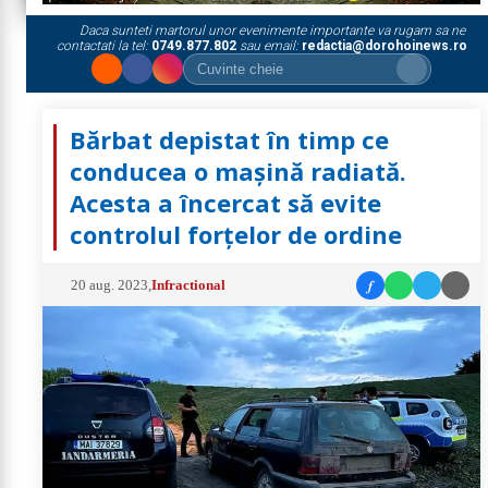
Daca sunteti martorul unor evenimente importante va rugam sa ne
contactati la tel:
0749.877.802
sau email:
redactia@dorohoinews.ro
Bărbat depistat în timp ce
conducea o mașină radiată.
Acesta a încercat să evite
controlul forțelor de ordine
f
20 aug. 2023
,
Infractional