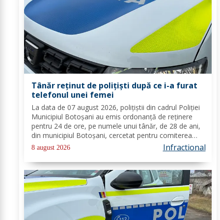
Tânăr reținut de polițiști după ce i-a furat
telefonul unei femei
La data de 07 august 2026, polițiștii din cadrul Poliției
Municipiul Botoșani au emis ordonanță de reținere
pentru 24 de ore, pe numele unui tânăr, de 28 de ani,
din municipiul Botoșani, cercetat pentru comiterea
infracțiunii de furt. În urma probatoriului administrat,
Infractional
8 august 2026
s-a stabilit faptul că, în...