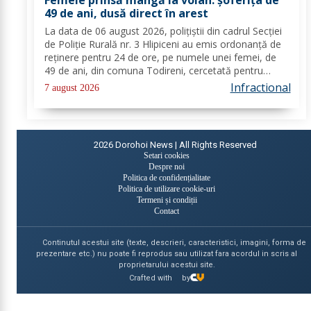
Femeie prinsă mangă la volan: șoferița de
49 de ani, dusă direct în arest
La data de 06 august 2026, polițiștii din cadrul Secției
de Poliție Rurală nr. 3 Hlipiceni au emis ordonanță de
reținere pentru 24 de ore, pe numele unei femei, de
49 de ani, din comuna Todireni, cercetată pentru
comiterea infracțiunii de conducerea unui vehicul sub
Infractional
7 august 2026
influența alcoolului. În urma...
2026
Dorohoi News | All Rights Reserved
Setari cookies
Despre noi
Politica de confidențialitate
Politica de utilizare cookie-uri
Termeni și condiții
Contact
Continutul acestui site (texte, descrieri, caracteristici, imagini, forma de
prezentare etc.) nu poate fi reprodus sau utilizat fara acordul in scris al
proprietarului acestui site.
Crafted with
by