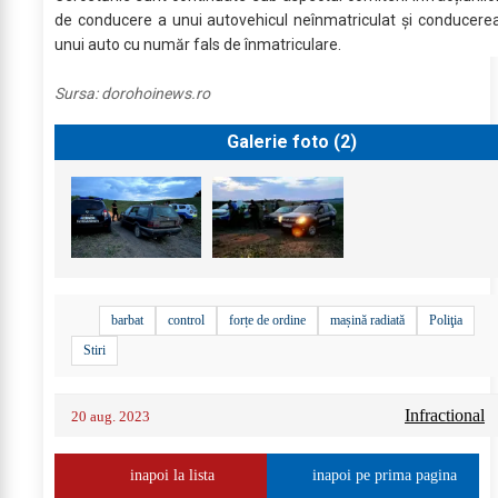
de conducere a unui autovehicul neînmatriculat și conducere
unui auto cu număr fals de înmatriculare.
Sursa:
dorohoinews.ro
Galerie foto (
2
)
barbat
control
forțe de ordine
mașină radiată
Poliţia
Stiri
Infractional
20 aug. 2023
inapoi la lista
inapoi pe prima pagina