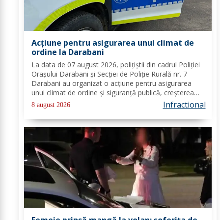
Acțiune pentru asigurarea unui climat de
ordine la Darabani
La data de 07 august 2026, polițiștii din cadrul Poliției
Orașului Darabani și Secției de Poliție Rurală nr. 7
Darabani au organizat o acțiune pentru asigurarea
unui climat de ordine și siguranță publică, creșterea
gradului de siguranță rutieră și combaterea faptelor
Infractional
8 august 2026
antisociale, în localitatea...