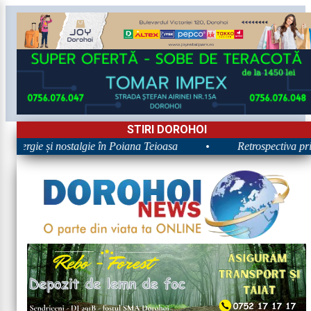
STIRI DOROHOI
 Energie și nostalgie în Poiana Teioasa
•
Retrospectiva prime