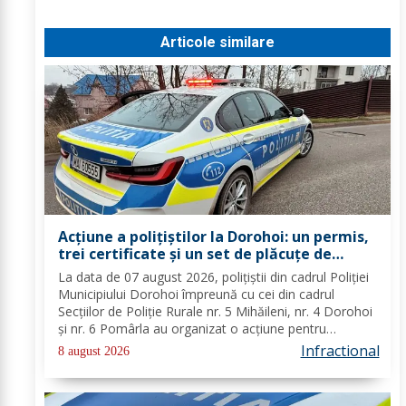
Articole similare
Acțiune a polițiștilor la Dorohoi: un permis,
trei certificate și un set de plăcuțe de
înmatriculare reținute
La data de 07 august 2026, polițiștii din cadrul Poliției
Municipiului Dorohoi împreună cu cei din cadrul
Secțiilor de Poliție Rurale nr. 5 Mihăileni, nr. 4 Dorohoi
și nr. 6 Pomârla au organizat o acțiune pentru
prevenirea și combaterea faptelor de natură penală și
Infractional
8 august 2026
contravențională, verificarea...