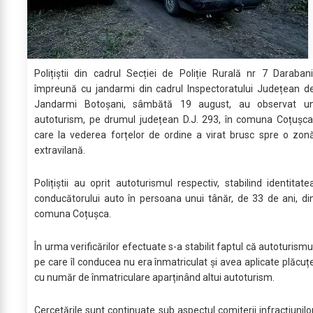
Polițiștii din cadrul Secției de Poliție Rurală nr 7 Darabani
împreună cu jandarmi din cadrul Inspectoratului Județean d
Jandarmi Botoșani, sâmbătă 19 august, au observat u
autoturism, pe drumul județean D.J. 293, în comuna Coțușca
care la vederea forțelor de ordine a virat brusc spre o zon
extravilană.
Polițiștii au oprit autoturismul respectiv, stabilind identitate
conducătorului auto în persoana unui tânăr, de 33 de ani, di
comuna Coțușca.
În urma verificărilor efectuate s-a stabilit faptul că autoturismu
pe care îl conducea nu era înmatriculat și avea aplicate plăcuț
cu număr de înmatriculare aparținând altui autoturism.
Cercetările sunt continuate sub aspectul comiterii infracțiunilo