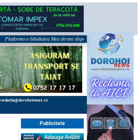
tforma e-Sănătatea Mea devine disponibilă pe 1 septembrie: pacientul dev
redactia@dorohoinews.ro
Publicitate