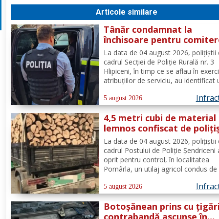
Articole similare
Tânăr condamnat la
închisoare pentru comite
infracțiunii de tulburarea
La data de 04 august 2026, polițiștii 
ordinii și liniștii publice
cadrul Secției de Poliție Rurală nr. 3
Hlipiceni, în timp ce se aflau în exerc
atribuțiilor de serviciu, au identificat
tânăr, de 27 ani, din comuna Albești.
Infrac
urma verificărilor efectuate de către
5 august 2026
polițiști, s-a constatat faptul că pe
4,5 metri cubi de material
numele...
lemnos confiscat de poliți
la Pomârla
La data de 04 august 2026, polițiștii 
cadrul Postului de Poliție Șendriceni
oprit pentru control, în localitatea
Pomârla, un utilaj agricol condus de
un bărbat, de 55 de ani, din comuna
Infrac
Ibănești. În urma verificărilor efectu
5 august 2026
către polițiști, s-a constatat faptul c
Botoșănean prins cu țigăr
acesta...
contrabandă ascunse în