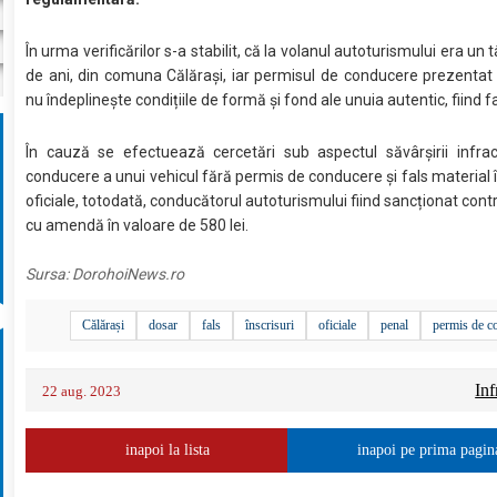
În urma verificărilor s-a stabilit, că la volanul autoturismului era un 
de ani, din comuna Călărași, iar permisul de conducere prezentat
nu îndeplinește condițiile de formă și fond ale unuia autentic, fiind fa
În cauză se efectuează cercetări sub aspectul săvârșirii infrac
conducere a unui vehicul fără permis de conducere și fals material în
oficiale, totodată, conducătorul autoturismului fiind sancționat cont
cu amendă în valoare de 580 lei.
Sursa:
DorohoiNews.ro
Călărași
dosar
fals
înscrisuri
oficiale
penal
permis de c
Inf
22 aug. 2023
inapoi la lista
inapoi pe prima pagin