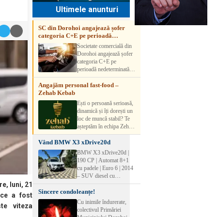
Ultimele anunturi
SC din Dorohoi angajează șofer
categoria C+E pe perioadă
nedeterminată
Societate comercială din
Dorohoi angajează șofer
categoria C+E pe
perioadă nedeterminată.
Candidatul trebuie să
Angajăm personal fast-food –
aibă experiență și atestat
Zehab Kebab
transport marfă. Pentru
detalii, vă rog să sunați la
Ești o persoană serioasă,
numărul de telefon.
dinamică și îți dorești un
loc de muncă stabil? Te
așteptăm în echipa Zehab
Kebab! Posturi
Vând BMW X3 xDrive20d
disponibile: -
SHAORMAR AJUTOR
BMW X3 xDrive20d |
BUCATAR 2/posturi -
190 CP | Automat 8+1
LUCRATOR
cu padele | Euro 6 | 2014
COMERCIAL
– SUV diesel cu
VANZATOR /2 posturi
tracțiune integrală,
e, luni, 21
OFERIM : Contract de
Sincere condoleanțe!
perfect pentru cei care
ce a fost
muncă Program flexibil
doresc performanță,
Cu inimile îndurerate,
Salariu motivant, în
te viteza
confort și siguranță în
colectivul Primăriei
funcție de experienț
orice condiții.