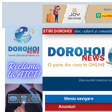
STIRI DOROHOI
n Sărbătoare!” – trei zile dedicate tradițiilor, culturii și comunității T
Daca sunteti martorul un
Meniu navigare
Anunturi