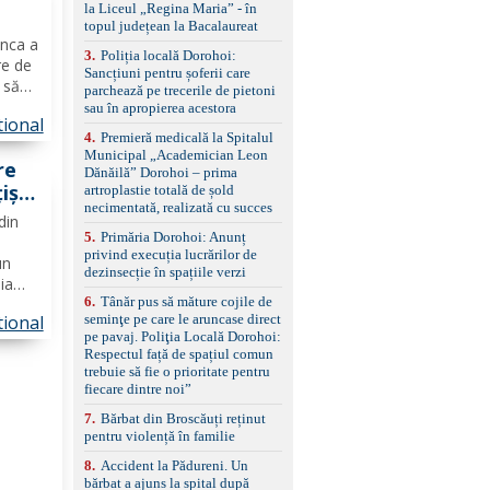
la Liceul „Regina Maria” - în
împreună cu un set de
topul județean la Bacalaureat
anvelope de iarnă.
ânca a
3
.
Poliția locală Dorohoi:
re de
Sancțiuni pentru șoferii care
 să
parchează pe trecerile de pietoni
.
sau în apropierea acestora
tional
na a
4
.
Premieră medicală la Spitalul
Municipal „Academician Leon
re
Dănăilă” Dorohoi – prima
iști
artroplastie totală de șold
necimentată, realizată cu succes
din
5
.
Primăria Dorohoi: Anunț
privind execuția lucrărilor de
un
dezinsecție în spațiile verzi
ia
6
.
Tânăr pus să măture cojile de
seminţe pe care le aruncase direct
tional
st
pe pavaj. Poliţia Locală Dorohoi:
le
Respectul față de spațiul comun
trebuie să fie o prioritate pentru
fiecare dintre noi”
7
.
Bărbat din Broscăuți reținut
pentru violență în familie
8
.
Accident la Pădureni. Un
bărbat a ajuns la spital după