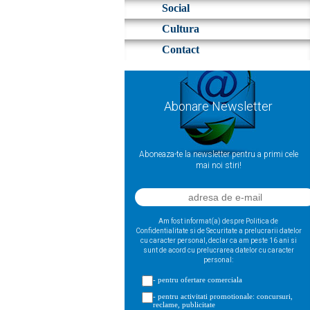
Social
Cultura
Contact
Abonare Newsletter
Aboneaza-te la newsletter pentru a primi cele
mai noi stiri!
Am fost informat(a) despre Politica de
Confidentialitate si de Securitate a prelucrarii datelor
cu caracter personal, declar ca am peste 16 ani si
sunt de acord cu prelucrarea datelor cu caracter
personal:
- pentru ofertare comerciala
- pentru activitati promotionale: concursuri,
reclame, publicitate