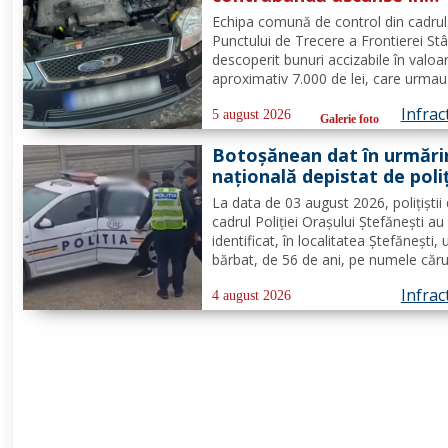
mașină la PTF Stânca
Echipa comună de control din cadrul
Punctului de Trecere a Frontierei St
descoperit bunuri accizabile în valoa
aproximativ 7.000 de lei, care urmau
ajungă pe piaţa neagră de desfacere
Infrac
Conform prevederilor legale, persoa
5 august 2026
Galerie foto
fost sancționată contravențional cu
Botoșănean dat în urmări
amendă în valoare de...
națională depistat de poliț
la Ștefănești
La data de 03 august 2026, polițiștii 
cadrul Poliției Orașului Ștefănești au
identificat, în localitatea Ștefănești, 
bărbat, de 56 de ani, pe numele căru
era emis un mandat de executare a
Infrac
pedepsei cu închisoarea. Acesta a fo
4 august 2026
condamnat la 2 ani, 2 luni și 20 de zi
pentru săvârșirea...