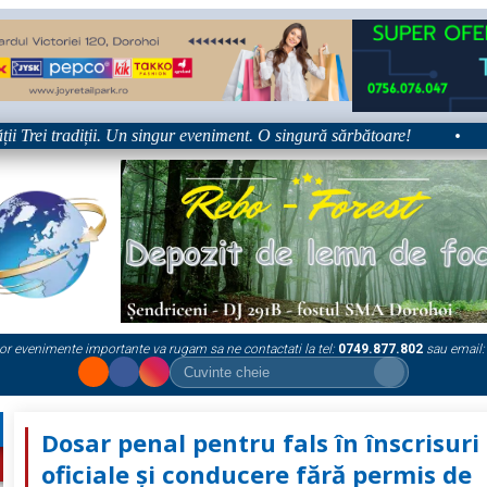
rei tradiții. Un singur eveniment. O singură sărbătoare!
•
Pla
or evenimente importante va rugam sa ne contactati la tel:
0749.877.802
sau email:
Dosar penal pentru fals în înscrisuri
oficiale și conducere fără permis de