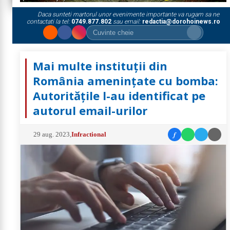
Daca sunteti martorul unor evenimente importante va rugam sa ne
contactati la tel:
0749.877.802
sau email:
redactia@dorohoinews.ro
Mai multe instituții din
România amenințate cu bomba:
Autoritățile l-au identificat pe
autorul email-urilor
f
29 aug. 2023
,
Infractional