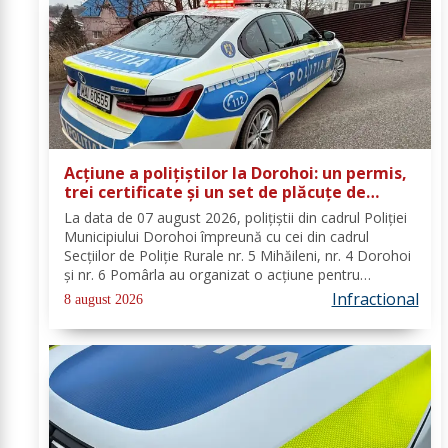
Acțiune a polițiștilor la Dorohoi: un permis,
trei certificate și un set de plăcuțe de
înmatriculare reținute
La data de 07 august 2026, polițiștii din cadrul Poliției
Municipiului Dorohoi împreună cu cei din cadrul
Secțiilor de Poliție Rurale nr. 5 Mihăileni, nr. 4 Dorohoi
și nr. 6 Pomârla au organizat o acțiune pentru
prevenirea și combaterea faptelor de natură penală și
Infractional
8 august 2026
contravențională, verificarea...