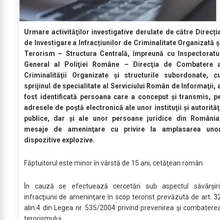
Urmare activităţilor investigative derulate de către Direcți
de Investigare a Infracțiunilor de Criminalitate Organizată ș
Terorism – Structura Centrală, împreună cu Inspectoratu
General al Poliţiei Române – Direcţia de Combatere 
Criminalităţii Organizate şi structurile subordonate, c
sprijinul de specialitate al Serviciului Român de Informaţii, 
fost identificată persoana care a conceput şi transmis, p
adresele de poştă electronică ale unor instituţii şi autorităţ
publice, dar şi ale unor persoane juridice din România
mesaje de ameninţare cu privire la amplasarea uno
dispozitive explozive.
Făptuitorul este minor în vârstă de 15 ani, cetăţean român.
În cauză se efectuează cercetări sub aspectul săvârşiri
infracţiunii de ameninţare în scop terorist prevăzută de art. 3
alin.4 din Legea nr. 535/2004 privind prevenirea şi combatere
terorismului.