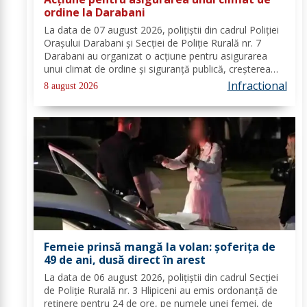
ordine la Darabani
La data de 07 august 2026, polițiștii din cadrul Poliției
Orașului Darabani și Secției de Poliție Rurală nr. 7
Darabani au organizat o acțiune pentru asigurarea
unui climat de ordine și siguranță publică, creșterea
gradului de siguranță rutieră și combaterea faptelor
Infractional
8 august 2026
antisociale, în localitatea...
Femeie prinsă mangă la volan: șoferița de
49 de ani, dusă direct în arest
La data de 06 august 2026, polițiștii din cadrul Secției
de Poliție Rurală nr. 3 Hlipiceni au emis ordonanță de
reținere pentru 24 de ore, pe numele unei femei, de