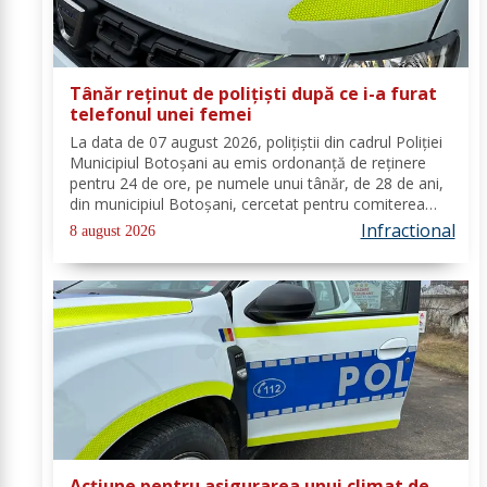
Tânăr reținut de polițiști după ce i-a furat
telefonul unei femei
La data de 07 august 2026, polițiștii din cadrul Poliției
Municipiul Botoșani au emis ordonanță de reținere
pentru 24 de ore, pe numele unui tânăr, de 28 de ani,
din municipiul Botoșani, cercetat pentru comiterea
infracțiunii de furt. În urma probatoriului administrat,
Infractional
8 august 2026
s-a stabilit faptul că, în...
Acțiune pentru asigurarea unui climat de