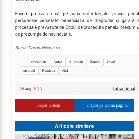
Facem precizarea că, pe parcursul întregului proces penal
persoanele cercetate beneficiază de drepturile și garanțiil
procesuale prevăzute de Codul de procedură penală, precum ș
de prezumția de nevinovăție.
Sursa:
DorohoiNews.ro
amenințate
Autor
Autorități
Bombă
email
instituții
România
Stiri
Infractional
29 aug. 2023
inapoi la lista
inapoi pe prima pagina
Articole similare