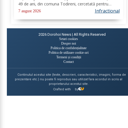
49 de ani, din comuna Todireni, cercetată pentru
comiterea infracțiunii de conducerea unui vehicul sub
Infractional
7 august 2026
influența alcoolului. În urma...
2026
Dorohoi News | All Rights Reserved
Setari cookies
Despre noi
Politica de confidențialitate
Politica de utilizare cookie-uri
Termeni și condiții
Contact
Continutul acestui site (texte, descrieri, caracteristici, imagini, forma de
prezentare etc.) nu poate fi reprodus sau utilizat fara acordul in scris al
proprietarului acestui site.
Crafted with
by