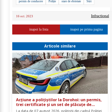
permis de conducere
Poliție
stare de ebrietate
Stiri
Infractional
16 oct. 2023
inapoi la lista
inapoi pe prima pagina
Articole similare
Acțiune a polițiștilor la Dorohoi: un permis,
trei certificate și un set de plăcuțe de
înmatriculare reținute
La data de 07 august 2026, polițiștii din cadrul Poliției