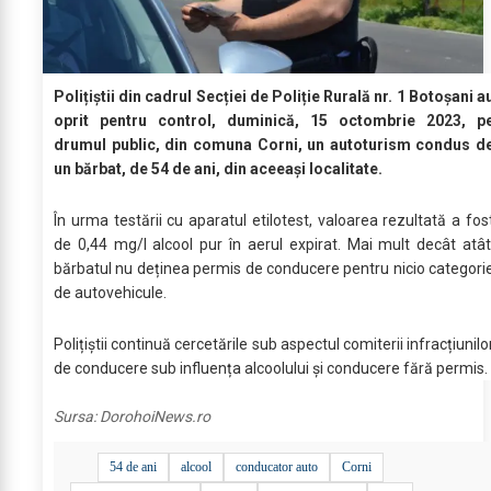
Polițiștii din cadrul Secției de Poliție Rurală nr. 1 Botoșani a
oprit pentru control, duminică, 15 octombrie 2023, p
drumul public, din comuna Corni, un autoturism condus d
un bărbat, de 54 de ani, din aceeași localitate.
În urma testării cu aparatul etilotest, valoarea rezultată a fos
de 0,44 mg/l alcool pur în aerul expirat. Mai mult decât atât
bărbatul nu deținea permis de conducere pentru nicio categori
de autovehicule.
Polițiștii continuă cercetările sub aspectul comiterii infracțiunilo
de conducere sub influența alcoolului și conducere fără permis.
Sursa:
DorohoiNews.ro
54 de ani
alcool
conducator auto
Corni