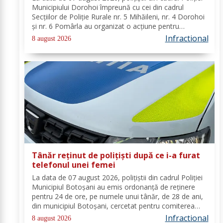
Municipiului Dorohoi împreună cu cei din cadrul
Secțiilor de Poliție Rurale nr. 5 Mihăileni, nr. 4 Dorohoi
și nr. 6 Pomârla au organizat o acțiune pentru
prevenirea și combaterea faptelor de natură penală și
Infractional
8 august 2026
contravențională, verificarea...
Tânăr reținut de polițiști după ce i-a furat
telefonul unei femei
La data de 07 august 2026, polițiștii din cadrul Poliției
Municipiul Botoșani au emis ordonanță de reținere
pentru 24 de ore, pe numele unui tânăr, de 28 de ani,
din municipiul Botoșani, cercetat pentru comiterea
infracțiunii de furt. În urma probatoriului administrat,
Infractional
8 august 2026