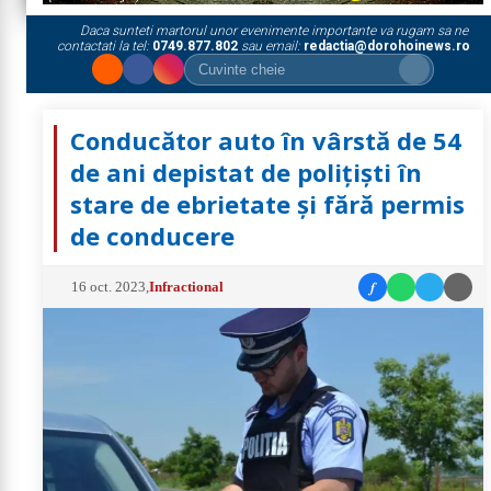
Daca sunteti martorul unor evenimente importante va rugam sa ne
contactati la tel:
0749.877.802
sau email:
redactia@dorohoinews.ro
Conducător auto în vârstă de 54
de ani depistat de polițiști în
stare de ebrietate și fără permis
de conducere
f
16 oct. 2023
,
Infractional