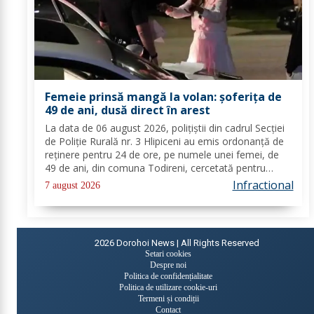
Femeie prinsă mangă la volan: șoferița de
49 de ani, dusă direct în arest
La data de 06 august 2026, polițiștii din cadrul Secției
de Poliție Rurală nr. 3 Hlipiceni au emis ordonanță de
reținere pentru 24 de ore, pe numele unei femei, de
49 de ani, din comuna Todireni, cercetată pentru
comiterea infracțiunii de conducerea unui vehicul sub
Infractional
7 august 2026
influența alcoolului. În urma...
2026
Dorohoi News | All Rights Reserved
Setari cookies
Despre noi
Politica de confidențialitate
Politica de utilizare cookie-uri
Termeni și condiții
Contact