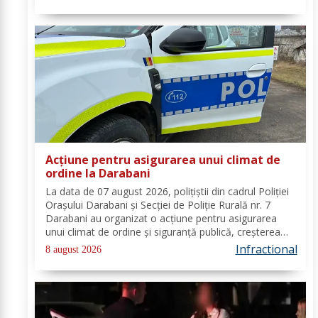
s-a stabilit faptul că, în...
Acțiune pentru asigurarea unui climat de
ordine la Darabani
La data de 07 august 2026, polițiștii din cadrul Poliției
Orașului Darabani și Secției de Poliție Rurală nr. 7
Darabani au organizat o acțiune pentru asigurarea
unui climat de ordine și siguranță publică, creșterea
gradului de siguranță rutieră și combaterea faptelor
Infractional
8 august 2026
antisociale, în localitatea...