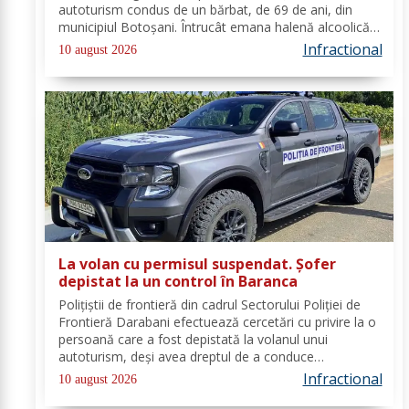
autoturism condus de un bărbat, de 69 de ani, din
municipiul Botoșani. Întrucât emana halenă alcoolică
a fost testat cu aparatul etilotest, valoarea rezultată
Infractional
10 august 2026
fiind de 0,93 mg/l alcool pur în...
La volan cu permisul suspendat. Șofer
depistat la un control în Baranca
Poliţiştii de frontieră din cadrul Sectorului Poliției de
Frontieră Darabani efectuează cercetări cu privire la o
persoană care a fost depistată la volanul unui
autoturism, deşi avea dreptul de a conduce
suspendat. În data de 08 august a.c., în jurul orei
Infractional
10 august 2026
08.30, polițiști de frontieră din cadrul...