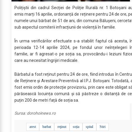
Polițiștii din cadrul Secției de Poliție Rurală nr. 1 Botoșani a
emis marți 16 aprilie, ordonanță de reținere pentru 24 de ore, p
numele unui bărbat de 51 de ani, din comuna Bălușeni, cerceta
sub aspectul comiterii infracțiunii de violență în familie.
În urma verificărilor efectuate s-a stabilit faptul că acesta, î
perioada 12-14 aprilie 2024, pe fondul unor neînțelegeri î
familie, ar fi agresat-o pe soția sa, provocându-i leziuni fizic
care au necesitat îngrijiri medicale.
Bărbatul a fost reținut pentru 24 de ore, fiind introdus în Centru
de Reținere și Arestare Preventivă al I.P.J. Botoșani. Totodată, 
fost emis ordin de protecție provizoriu, prin care este obligat s
părăsească locuința comună și să păstreze o distanță de ce
puțin 200 de metri față de soția sa.
Sursa:
dorohoinews.ro
arest
barbat
reţinut
soția
spital
Stiri