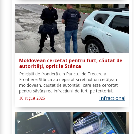
Moldovean cercetat pentru furt, căutat de
autorități, oprit la Stânca
Poliţiştii de frontieră din Punctul de Trecere a
Frontierei Stânca au depistat şi reţinut un cetățean
moldovean, căutat de autorităţi, care este cercetat
pentru săvârşirea infracţiunii de furt, pe teritoriul
Germaniei. În ziua de 08 august a.c, în jurul orei 14.00,
Infractional
10 august 2026
în Punctul de Trecere a...