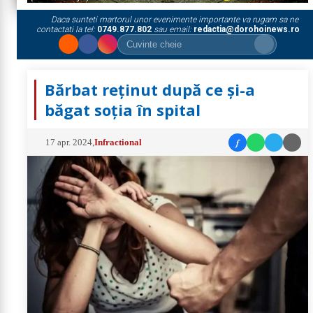
Daca sunteti martorul unor evenimente importante va rugam sa ne
contactati la tel:
0749.877.802
sau email:
redactia@dorohoinews.ro
Bărbat reținut după ce și-a
băgat soția în spital
f
17 apr. 2024
,
Infractional