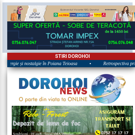
STIRI DOROHOI
 Energie și nostalgie în Poiana Teioasa
•
Retrospectiva prime