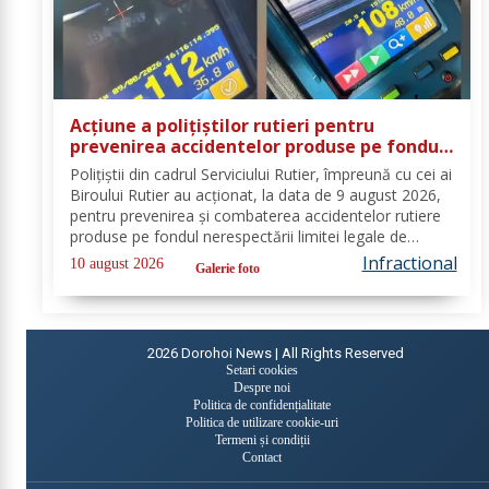
Acțiune a polițiștilor rutieri pentru
prevenirea accidentelor produse pe fondul
vitezei excesive. 20 de permise de
Polițiștii din cadrul Serviciului Rutier, împreună cu cei ai
conducere reținute
Biroului Rutier au acționat, la data de 9 august 2026,
pentru prevenirea și combaterea accidentelor rutiere
produse pe fondul nerespectării limitei legale de
viteză. Astfel, activitățile s-au desfășurat pe sectoarele
Infractional
10 august 2026
Galerie foto
de drum identificate...
2026
Dorohoi News | All Rights Reserved
Setari cookies
Despre noi
Politica de confidențialitate
Politica de utilizare cookie-uri
Termeni și condiții
Contact