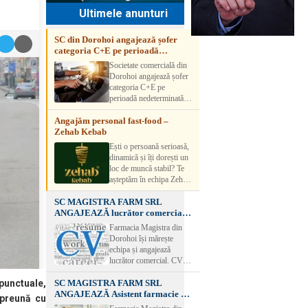
Ultimele anunturi
SC din Dorohoi angajează șofer
categoria C+E pe perioadă
nedeterminată
Societate comercială din
Dorohoi angajează șofer
categoria C+E pe
perioadă nedeterminată.
Candidatul trebuie să
Angajăm personal fast-food –
aibă experiență și atestat
Zehab Kebab
transport marfă. Pentru
detalii, vă rog să sunați la
Ești o persoană serioasă,
numărul de telefon.
dinamică și îți dorești un
loc de muncă stabil? Te
așteptăm în echipa Zehab
Kebab! Posturi
SC MAGISTRA FARM SRL
disponibile: -
ANGAJEAZĂ lucrător comercial –
SHAORMAR AJUTOR
DOROHOI
BUCATAR 2/posturi -
Farmacia Magistra din
LUCRATOR
Dorohoi își mărește
COMERCIAL
echipa și angajează
VANZATOR /2 posturi
lucrător comercial. CV-
OFERIM : Contract de
urile se pot depune: * la
muncă Program flexibil
SC MAGISTRA FARM SRL
sediul Farmaciei
 punctuale,
Salariu motivant, în
ANGAJEAZĂ Asistent farmacie –
Magistra – Bulevardul
mpreună cu
funcție de experienț
DOROHOI
Victoriei nr. 23, Dorohoi