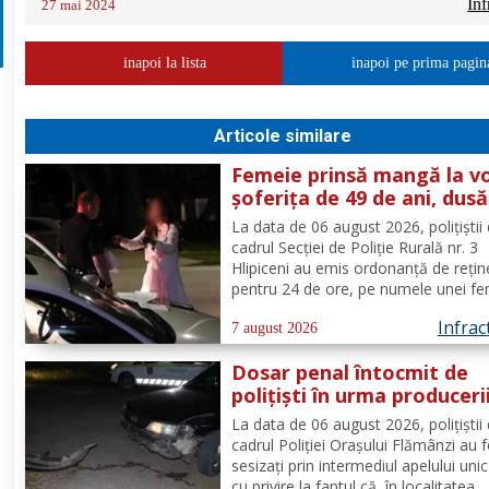
Inf
27 mai 2024
inapoi la lista
inapoi pe prima pagin
Articole similare
Femeie prinsă mangă la vo
șoferița de 49 de ani, dusă
direct în arest
La data de 06 august 2026, polițiștii 
cadrul Secției de Poliție Rurală nr. 3
Hlipiceni au emis ordonanță de rețin
pentru 24 de ore, pe numele unei fe
de 49 de ani, din comuna Todireni,
Infrac
cercetată pentru comiterea infracțiun
7 august 2026
conducerea unui vehicul sub influenț
Dosar penal întocmit de
alcoolului. În urma...
polițiști în urma produceri
unui accidenr. Un șofer be
La data de 06 august 2026, polițiștii 
lovit un cap de pod
cadrul Poliției Orașului Flămânzi au 
sesizați prin intermediul apelului uni
cu privire la faptul că, în localitatea