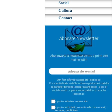
Social
Cultura
Contact
Abonare Newsletter
Aboneaza-te la newsletter pentru a primi cele
mai noi stiri!
Am fost informat(a) despre Politica de
Confidentialitate si de Securitate a prelucrarii datelor
cu caracter personal, declar ca am peste 16 ani si
sunt de acord cu prelucrarea datelor cu caracter
personal:
- pentru ofertare comerciala
- pentru activitati promotionale: concursuri,
reclame, publicitate