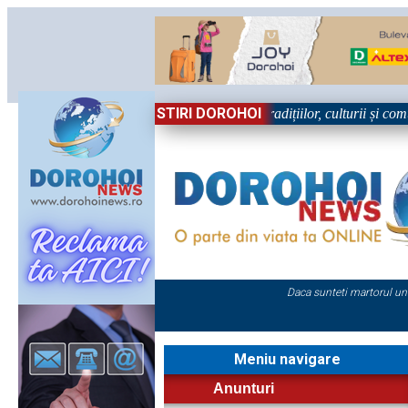
STIRI DOROHOI
ul, în Sărbătoare!” – trei zile dedicate tradițiilor, culturii și comunită
Daca sunteti martorul un
Meniu navigare
Anunturi