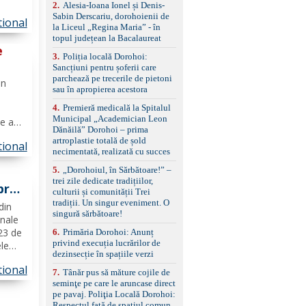
control, asistent
2
.
Alesia-Ioana Ionel și Denis-
er.
schimbare bandă și
Sabin Derscariu, dorohoienii de
tional
imp ce
menținere bandă Faruri
la Liceul „Regina Maria” - în
bi-xenon adaptive cu
șul...
topul județean la Bacalaureat
funcție Cornering,
e
3
.
Poliția locală Dorohoi:
asistent fază lungă
Sancțiuni pentru șoferii care
automată , lumini de zi
ie
parchează pe trecerile de pietoni
LED, proiectoare ceață
in
sau în apropierea acestora
LED, spălătoare faruri
Senzori parcare
4
.
Premieră medicală la Spitalul
față/spate, cameră
Municipal „Academician Leon
e ani,
marșarier Keyless entry
Dănăilă” Dorohoi – prima
& start, geamuri electrice
e
artroplastie totală de șold
tional
față/spate, oglinzi
necimentată, realizată cu succes
electrice, încălzite și
saje
rabatabile Sistem hands-
5
.
„Dorohoiul, în Sărbătoare!” –
free, Bluetooth, USB
trei zile dedicate tradițiilor,
pra
Sistem start/stop, frână
culturii și comunității Trei
de parcare electrică,
tradiții. Un singur eveniment. O
din
anvelope vară runflat
singură sărbătoare!
inale
Control presiune pneuri,
 23 de
6
.
Primăria Dorohoi: Anunț
filtru de particule,
privind execuția lucrărilor de
standard Euro 6 Trapă
le
dezinsecție în spațiile verzi
panoramică, geamuri
n
spate fumurii Carlig de
tional
7
.
Tânăr pus să măture cojile de
remorcare Bonus: -
seminţe pe care le aruncase direct
at la
Covorașe textile montate
pe pavaj. Poliţia Locală Dorohoi:
pe mașină. -Ofer și un
Respectul față de spațiul comun