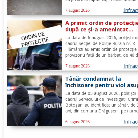
Flămânzi s-a produs un accident ruti
Infrac
Din verificări a reieșit faptul că, în t
7 august 2026
se deplasa pe strada Tulburea din ora
A primit ordin de protecți
după ce și-a amenințat
partenera printr-o aplicaț
La data de 6 august 2026, polițiștii d
de mesagerie
cadrul Secției de Poliție Rurală nr. 8
Flămânzi au emis ordin de protecție
provizoriu față de un bărbat, de 46 d
pentru faptul că, în timp ce se afla p
Infrac
teritoriul altui stat, și-ar fi amenințat
7 august 2026
partenera, prin intermediul unor me
Tânăr condamnat la
transmise...
închisoare pentru viol asu
unui minor și pornografie
La data de 05 august 2026, polițiștii 
infantilă, identificat de
cadrul Serviciului de Investigații Crim
polițiști
Botoșani au identificat un tânăr, de
ani, din comuna Drăgușeni, pe nume
căruia, Tribunalul Botoșani a emis u
Infrac
mandat de executare a pedepsei cu
6 august 2026
închisoarea. Tânărul a fost condamn
4 ani și 5 luni de...