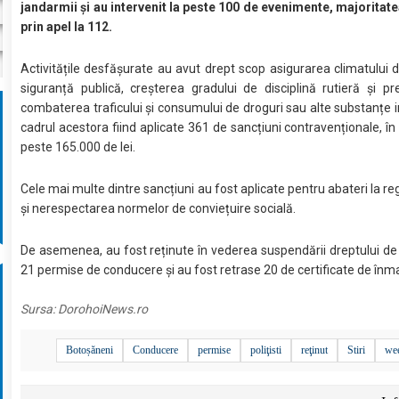
jandarmii și au intervenit la peste 100 de evenimente, majoritat
prin apel la 112.
Activitățile desfășurate au avut drept scop asigurarea climatului d
siguranță publică, creșterea gradului de disciplină rutieră și pr
combaterea traficului și consumului de droguri sau alte substanțe in
cadrul acestora fiind aplicate 361 de sancțiuni contravenționale, în
peste 165.000 de lei.
Cele mai multe dintre sancțiuni au fost aplicate pentru abateri la re
și nerespectarea normelor de conviețuire socială.
De asemenea, au fost reținute în vederea suspendării dreptului d
21 permise de conducere și au fost retrase 20 de certificate de înma
Sursa:
DorohoiNews.ro
Botoșăneni
Conducere
permise
poliţisti
reţinut
Stiri
we