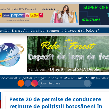
ții Trei tradiții. Un singur eveniment. O singură sărbătoare!
•
or evenimente importante va rugam sa ne contactati la tel:
0749.877.802
sau email:
Peste 20 de permise de conducere
reținute de polițiștii botoșăneni în