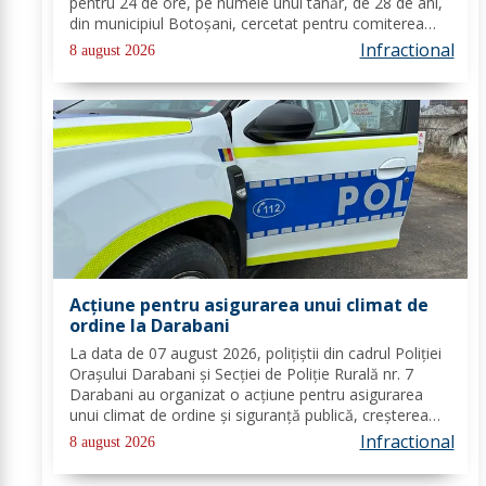
pentru 24 de ore, pe numele unui tânăr, de 28 de ani,
din municipiul Botoșani, cercetat pentru comiterea
infracțiunii de furt. În urma probatoriului administrat,
Infractional
8 august 2026
s-a stabilit faptul că, în...
Acțiune pentru asigurarea unui climat de
ordine la Darabani
La data de 07 august 2026, polițiștii din cadrul Poliției
Orașului Darabani și Secției de Poliție Rurală nr. 7
Darabani au organizat o acțiune pentru asigurarea
unui climat de ordine și siguranță publică, creșterea
gradului de siguranță rutieră și combaterea faptelor
Infractional
8 august 2026
antisociale, în localitatea...