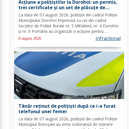
Acțiune a polițiștilor la Dorohoi: un permis,
trei certificate și un set de plăcuțe de
înmatriculare reținute
La data de 07 august 2026, polițiștii din cadrul Poliției
Municipiului Dorohoi împreună cu cei din cadrul
Secțiilor de Poliție Rurale nr. 5 Mihăileni, nr. 4 Dorohoi
și nr. 6 Pomârla au organizat o acțiune pentru
prevenirea și combaterea faptelor de natură penală și
Infractional
8 august 2026
contravențională, verificarea...
Tânăr reținut de polițiști după ce i-a furat
telefonul unei femei
La data de 07 august 2026, polițiștii din cadrul Poliției
Municipiul Botoșani au emis ordonanță de reținere