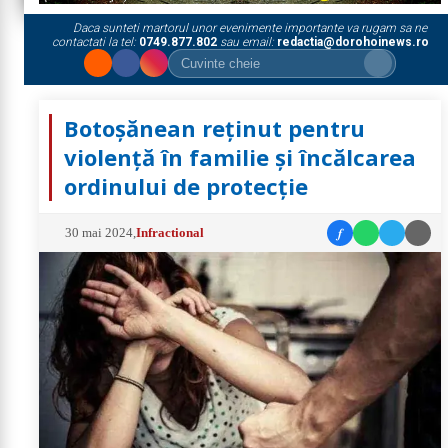
Daca sunteti martorul unor evenimente importante va rugam sa ne
contactati la tel:
0749.877.802
sau email:
redactia@dorohoinews.ro
Botoșănean reținut pentru
violență în familie și încălcarea
ordinului de protecție
f
30 mai 2024
,
Infractional