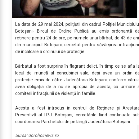
La data de 29 mai 2024, polițiștii din cadrul Poliției Municipiulu
Botoșani- Biroul de Ordine Publică au emis ordonanță d
reținere pentru 24 de ore, pe numele unui bărbat, de 43 de ani
din municipiul Botoșani, cercetat pentru săvârșirea infracțiuni
de încălcare a ordinului de protecție.
Bărbatul a fost surprins în flagrant delict, în timp ce se afla l
locul de muncă al concubinei sale, deși avea un ordin d
protecție emis de către Judecătoria Botoșani, conform cărui
avea obligația de a nu se apropia de acesta, ca urmare 
comiterii infracțiunii de violență în familie.
Acesta a fost introdus în centrul de Reținere și Arestar
Preventivă al I.P.J. Botoșani, cercetările fiind continuate su
coordonarea Parchetului de pe lângă Judecătoria Botoșani.
Sursa:
dorohoinews.ro