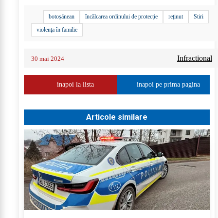
botoșănean
încălcarea ordinului de protecție
reţinut
Stiri
violenţa în familie
Infractional
30 mai 2024
inapoi la lista
inapoi pe prima pagina
Articole similare