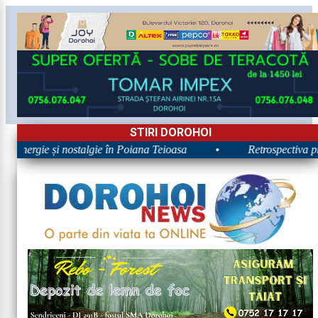
STIRI DOROHOI
: Energie și nostalgie în Poiana Teioasa
•
Retrospectiva prim