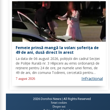
Femeie prinsă mangă la volan: șoferița de
49 de ani, dusă direct în arest
La data de 06 august 2026, polițiștii din cadrul Secției
de Poliție Rurală nr. 3 Hlipiceni au emis ordonanță de
reținere pentru 24 de ore, pe numele unei femei, de
49 de ani, din comuna Todireni, cercetată pentru
comiterea infracțiunii de conducerea unui vehicul sub
Infractional
7 august 2026
influența alcoolului. În urma...
2026
Dorohoi News | All Rights Reserved
Setari cookies
Despre noi