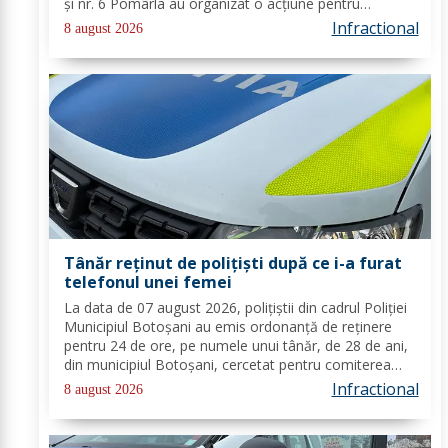
și nr. 6 Pomârla au organizat o acțiune pentru
prevenirea și combaterea faptelor de natură penală și
Infractional
8 august 2026
contravențională, verificarea...
Tânăr reținut de polițiști după ce i-a furat
telefonul unei femei
La data de 07 august 2026, polițiștii din cadrul Poliției
Municipiul Botoșani au emis ordonanță de reținere
pentru 24 de ore, pe numele unui tânăr, de 28 de ani,
din municipiul Botoșani, cercetat pentru comiterea
infracțiunii de furt. În urma probatoriului administrat,
Infractional
8 august 2026
s-a stabilit faptul că, în...