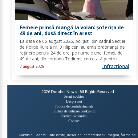
Femeie prinsă mangă la volan: șoferița de
49 de ani, dusă direct în arest
La data de 06 august 2026, polițiștii din cadrul Secției
de Poliție Rurală nr. 3 Hlipiceni au emis ordonanță de
reținere pentru 24 de ore, pe numele unei femei, de
49 de ani, din comuna Todireni, cercetată pentru
comiterea infracțiunii de conducerea unui vehicul sub
Infractional
7 august 2026
influența alcoolului. În urma...
2026
Dorohoi News | All Rights Reserved
Setari cookies
Despre noi
Politica de confidențialitate
Politica de utilizare cookie-uri
Termeni și condiții
Contact
Continutul acestui site (texte, descrieri, caracteristici, imagini, forma de