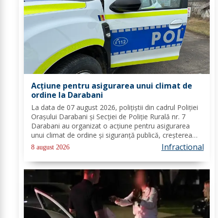
Acțiune pentru asigurarea unui climat de
ordine la Darabani
La data de 07 august 2026, polițiștii din cadrul Poliției
Orașului Darabani și Secției de Poliție Rurală nr. 7
Darabani au organizat o acțiune pentru asigurarea
unui climat de ordine și siguranță publică, creșterea
gradului de siguranță rutieră și combaterea faptelor
Infractional
8 august 2026
antisociale, în localitatea...