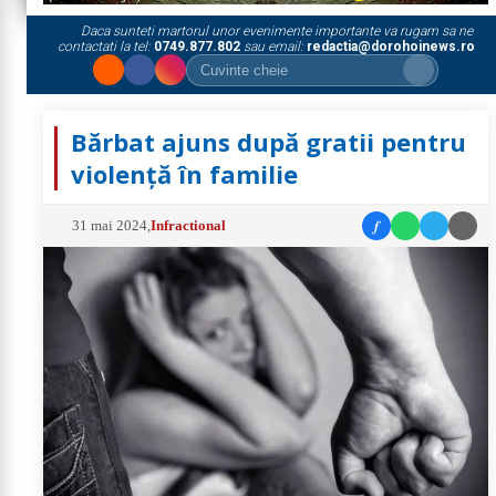
Daca sunteti martorul unor evenimente importante va rugam sa ne
contactati la tel:
0749.877.802
sau email:
redactia@dorohoinews.ro
Bărbat ajuns după gratii pentru
violență în familie
f
31 mai 2024
,
Infractional