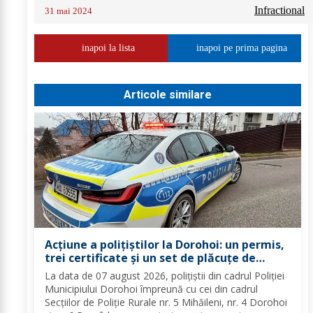
Infractional
31 mai 2024
inapoi la lista
inapoi pe prima pagina
Articole similare
Acțiune a polițiștilor la Dorohoi: un permis,
trei certificate și un set de plăcuțe de
înmatriculare reținute
La data de 07 august 2026, polițiștii din cadrul Poliției
Municipiului Dorohoi împreună cu cei din cadrul
Secțiilor de Poliție Rurale nr. 5 Mihăileni, nr. 4 Dorohoi