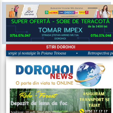
STIRI DOROHOI
: Energie și nostalgie în Poiana Teioasa
•
Retrospectiva prim