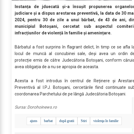
Instanța de jduecată și-a însușit propunerea organelo
judiciare și a dispus arestarea preventivă, la data de 30 ma
2024, pentru 30 de zile a unui bărbat, de 43 de ani, di
municipiul Botoșani, cercetat sub aspectul comiteri
infracțiunilor de violență în familie și amenințare.
Bărbatul a fost surprins în flagrant delict, în timp ce se afla l
locul de muncă al concubinei sale, deși avea un ordin d
protecție emis de către Judecătoria Botoșani, conform cărui
avea obligația de a nu se apropia de aceasta.
Acesta a fost introdus în centrul de Reținere și Arestar
Preventivă al I.P.J. Botoșani, cercetările fiind continuate su
coordonarea Parchetului de pe lângă Judecătoria Botoșani.
Sursa:
Dorohoinews.ro
ajuns
barbat
după gratii
Stiri
violenţa în familie