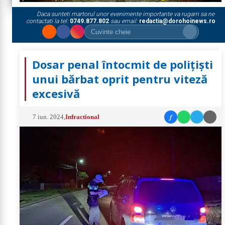
Daca sunteti martorul unor evenimente importante va rugam sa ne
contactati la tel:
0749.877.802
sau email:
redactia@dorohoinews.ro
Dosar penal întocmit de polițiști
unui bărbat oprit pentru viteză
excesivă
f
7 iun. 2024
,
Infractional