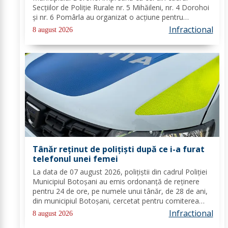
Secțiilor de Poliție Rurale nr. 5 Mihăileni, nr. 4 Dorohoi
și nr. 6 Pomârla au organizat o acțiune pentru
prevenirea și combaterea faptelor de natură penală și
Infractional
8 august 2026
contravențională, verificarea...
Tânăr reținut de polițiști după ce i-a furat
telefonul unei femei
La data de 07 august 2026, polițiștii din cadrul Poliției
Municipiul Botoșani au emis ordonanță de reținere
pentru 24 de ore, pe numele unui tânăr, de 28 de ani,
din municipiul Botoșani, cercetat pentru comiterea
infracțiunii de furt. În urma probatoriului administrat,
Infractional
8 august 2026
s-a stabilit faptul că, în...