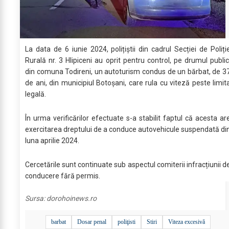
La data de 6 iunie 2024, polițiștii din cadrul Secției de Poliți
Rurală nr. 3 Hlipiceni au oprit pentru control, pe drumul public
din comuna Todireni, un autoturism condus de un bărbat, de 3
de ani, din municipiul Botoșani, care rula cu viteză peste limit
legală.
În urma verificărilor efectuate s-a stabilit faptul că acesta ar
exercitarea dreptului de a conduce autovehicule suspendată di
luna aprilie 2024.
Cercetările sunt continuate sub aspectul comiterii infracțiunii d
conducere fără permis.
Sursa:
dorohoinews.ro
barbat
Dosar penal
poliţisti
Stiri
Viteza excesivă