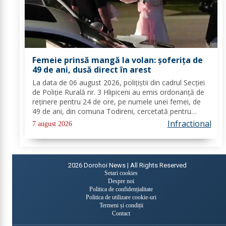
Femeie prinsă mangă la volan: șoferița de
49 de ani, dusă direct în arest
La data de 06 august 2026, polițiștii din cadrul Secției
de Poliție Rurală nr. 3 Hlipiceni au emis ordonanță de
reținere pentru 24 de ore, pe numele unei femei, de
49 de ani, din comuna Todireni, cercetată pentru
comiterea infracțiunii de conducerea unui vehicul sub
Infractional
7 august 2026
influența alcoolului. În urma...
2026
Dorohoi News | All Rights Reserved
Setari cookies
Despre noi
Politica de confidențialitate
Politica de utilizare cookie-uri
Termeni și condiții
Contact