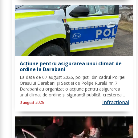
Acțiune pentru asigurarea unui climat de
ordine la Darabani
La data de 07 august 2026, polițiștii din cadrul Poliției
Orașului Darabani și Secției de Poliție Rurală nr. 7
Darabani au organizat o acțiune pentru asigurarea
unui climat de ordine și siguranță publică, creșterea
gradului de siguranță rutieră și combaterea faptelor
Infractional
8 august 2026
antisociale, în localitatea...