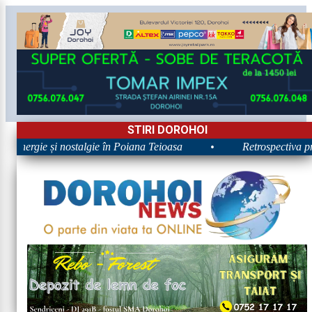
STIRI DOROHOI
: Energie și nostalgie în Poiana Teioasa
•
Retrospectiva prim