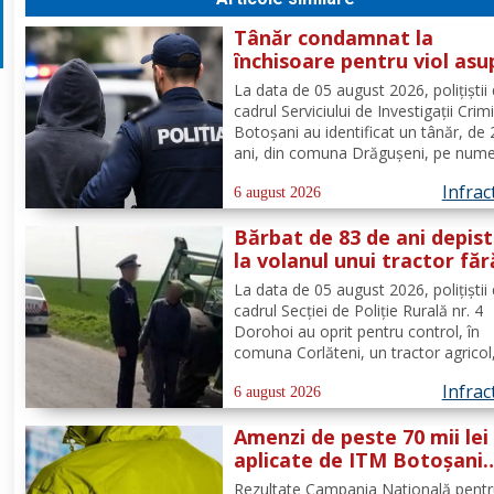
Tânăr condamnat la
închisoare pentru viol asu
unui minor și pornografie
La data de 05 august 2026, polițiștii 
infantilă, identificat de
cadrul Serviciului de Investigații Crim
polițiști
Botoșani au identificat un tânăr, de
ani, din comuna Drăgușeni, pe nume
căruia, Tribunalul Botoșani a emis u
Infrac
mandat de executare a pedepsei cu
6 august 2026
închisoarea. Tânărul a fost condamn
Bărbat de 83 de ani depis
4 ani și 5 luni de...
la volanul unui tractor făr
deține permis de conduce
La data de 05 august 2026, polițiștii 
cadrul Secției de Poliție Rurală nr. 4
Dorohoi au oprit pentru control, în
comuna Corlăteni, un tractor agricol
condus de către un bărbat, de 83 de 
Infrac
din aceeași localitate. În urma verific
6 august 2026
efectuate de către polițiști, s-a cons
Amenzi de peste 70 mii lei
faptul că...
aplicate de ITM Botoșani
privind munca nedeclarat
Rezultate Campania Natională pent