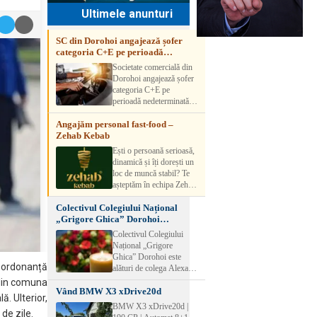
Ultimele anunturi
SC din Dorohoi angajează șofer
categoria C+E pe perioadă
nedeterminată
Societate comercială din
Dorohoi angajează șofer
categoria C+E pe
perioadă nedeterminată.
Candidatul trebuie să
Angajăm personal fast-food –
aibă experiență și atestat
Zehab Kebab
transport marfă. Pentru
detalii, vă rog să sunați la
Ești o persoană serioasă,
numărul de telefon.
dinamică și îți dorești un
loc de muncă stabil? Te
așteptăm în echipa Zehab
Kebab! Posturi
Colectivul Colegiului Național
disponibile: -
„Grigore Ghica” Dorohoi
SHAORMAR AJUTOR
transmite sincere condoleanțe
BUCATAR 2/posturi -
Colectivul Colegiului
LUCRATOR
Național „Grigore
COMERCIAL
Ghica” Dorohoi este
VANZATOR /2 posturi
is ordonanță
alături de colega Alexa
OFERIM : Contract de
Lăcrămioara la trecerea în
 din comuna
muncă Program flexibil
Vând BMW X3 xDrive20d
neființă a soțului și
ă. Ulterior,
Salariu motivant, în
transmite sincere
BMW X3 xDrive20d |
funcție de experienț
de zile.
condoleanțe familiei.