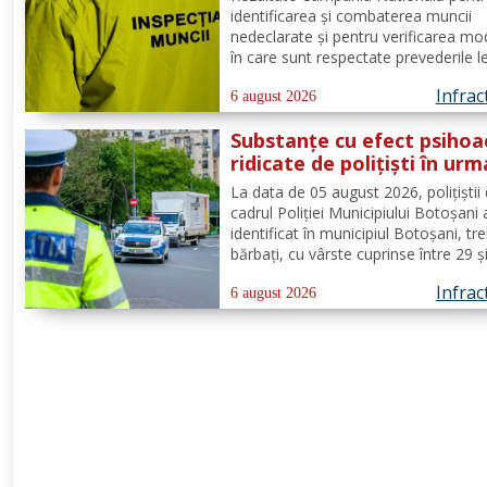
identificarea și combaterea muncii
nedeclarate și pentru verificarea mo
în care sunt respectate prevederile l
privind securitatea și sănătatea în 
Infrac
de către angajatorii care desfășoară
6 august 2026
activități în domeniul Industria alime
Substanțe cu efect psihoa
- cod CAEN 10....
ridicate de polițiști în urm
unui control corporal
La data de 05 august 2026, polițiștii 
cadrul Poliției Municipiului Botoșani
identificat în municipiul Botoșani, tre
bărbați, cu vârste cuprinse între 29 ș
de ani, din aceeași localitate, care 
Infrac
asupra lor substanțe psihoactive. În
6 august 2026
efectuării controlului corporal asupr
unuia...