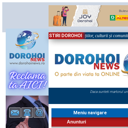
STIRI DOROHOI
în Sărbătoare!” – trei zile dedicate tradițiilor, culturii și comunității 
Daca sunteti martorul un
Meniu navigare
Anunturi