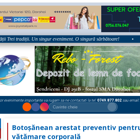
Trei tradiții. Un singur eveniment. O singură sărbătoare!
•
Pla
or evenimente importante va rugam sa ne contactati la tel:
0749.877.802
sau email:
Botoșănean arestat preventiv pentr
vătămare corporală