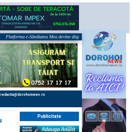
tforma e-Sănătatea Mea devine disponibilă pe 1 septembrie: pacientul dev
redactia@dorohoinews.ro
Publicitate
u