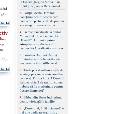
standard Euro 6 Trapă
la Liceul „Regina Maria” - în
panoramică, geamuri
topul județean la Bacalaureat
dului
spate fumurii Carlig de
remorcare Bonus: -
3
.
Poliția locală Dorohoi:
egale
Covorașe textile montate
Sancțiuni pentru șoferii care
muncă,
pe mașină. -Ofer și un
parchează pe trecerile de pietoni
tional
set de covorașe din
sau în apropierea acestora
ntară
cauciuc/pvc. -Se vinde
ctiv
4
.
Premieră medicală la Spitalul
împreună cu un set de
Municipal „Academician Leon
anvelope de iarnă.
a
Dănăilă” Dorohoi – prima
artroplastie totală de șold
din
necimentată, realizată cu succes
 au
i
5
.
Primăria Dorohoi: Anunț
i 44
privind execuția lucrărilor de
dezinsecție în spațiile verzi
aveau
tional
 urma
6
.
Tânăr pus să măture cojile de
a
seminţe pe care le aruncase direct
pe pavaj. Poliţia Locală Dorohoi:
Respectul față de spațiul comun
trebuie să fie o prioritate pentru
fiecare dintre noi”
7
.
Bărbat din Broscăuți reținut
pentru violență în familie
8
.
„Dorohoiul, în Sărbătoare!” –
trei zile dedicate tradițiilor,