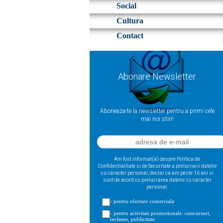
Social
Cultura
Contact
Abonare Newsletter
Aboneaza-te la newsletter pentru a primi cele
mai noi stiri!
Am fost informat(a) despre Politica de
Confidentialitate si de Securitate a prelucrarii datelor
cu caracter personal, declar ca am peste 16 ani si
sunt de acord cu prelucrarea datelor cu caracter
personal:
- pentru ofertare comerciala
- pentru activitati promotionale: concursuri,
reclame, publicitate