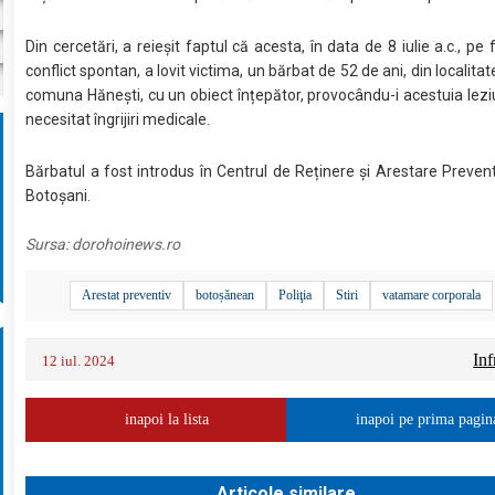
Din cercetări, a reieșit faptul că acesta, în data de 8 iulie a.c., pe
conflict spontan, a lovit victima, un bărbat de 52 de ani, din localita
comuna Hănești, cu un obiect înțepător, provocându-i acestuia lezi
necesitat îngrijiri medicale.
Bărbatul a fost introdus în Centrul de Reținere și Arestare Preventiv
Botoșani.
Sursa:
dorohoinews.ro
Arestat preventiv
botoșănean
Poliţia
Stiri
vatamare corporala
Inf
12 iul. 2024
inapoi la lista
inapoi pe prima pagin
Articole similare