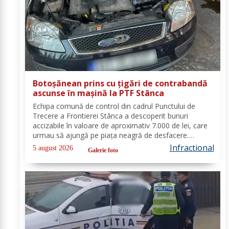
Botoșănean prins cu țigări de contrabandă
ascunse în mașină la PTF Stânca
Echipa comună de control din cadrul Punctului de
Trecere a Frontierei Stânca a descoperit bunuri
accizabile în valoare de aproximativ 7.000 de lei, care
urmau să ajungă pe piaţa neagră de desfacere.
Conform prevederilor legale, persoana a fost
Infractional
5 august 2026
Galerie foto
sancționată contravențional cu amendă în valoare
de...