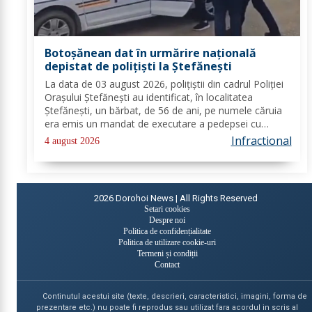
Botoșănean dat în urmărire națională
depistat de polițiști la Ștefănești
La data de 03 august 2026, polițiștii din cadrul Poliției
Orașului Ștefănești au identificat, în localitatea
Ștefănești, un bărbat, de 56 de ani, pe numele căruia
era emis un mandat de executare a pedepsei cu
închisoarea. Acesta a fost condamnat la 2 ani, 2 luni și
Infractional
4 august 2026
20 de zile pentru săvârșirea...
2026
Dorohoi News | All Rights Reserved
Setari cookies
Despre noi
Politica de confidențialitate
Politica de utilizare cookie-uri
Termeni și condiții
Contact
Continutul acestui site (texte, descrieri, caracteristici, imagini, forma de
prezentare etc.) nu poate fi reprodus sau utilizat fara acordul in scris al