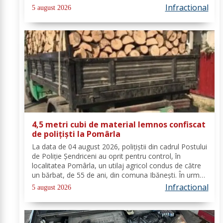
verificărilor efectuate de către polițiști, s-a constatat
Infractional
5 august 2026
faptul că pe numele...
4,5 metri cubi de material lemnos confiscat
de polițiști la Pomârla
La data de 04 august 2026, polițiștii din cadrul Postului
de Poliție Șendriceni au oprit pentru control, în
localitatea Pomârla, un utilaj agricol condus de către
un bărbat, de 55 de ani, din comuna Ibănești. În urma
verificărilor efectuate de către polițiști, s-a constatat
Infractional
5 august 2026
faptul că acesta...