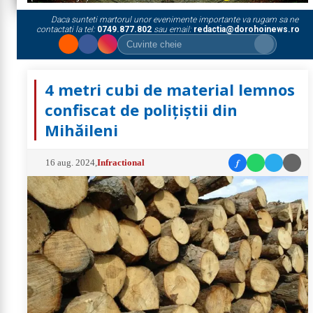
Daca sunteti martorul unor evenimente importante va rugam sa ne
contactati la tel:
0749.877.802
sau email:
redactia@dorohoinews.ro
4 metri cubi de material lemnos
confiscat de polițiștii din
Mihăileni
f
16 aug. 2024
,
Infractional