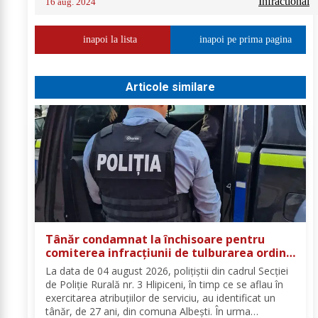
Infractional
16 aug. 2024
inapoi la lista
inapoi pe prima pagina
Articole similare
Tânăr condamnat la închisoare pentru
comiterea infracțiunii de tulburarea ordinii
și liniștii publice
La data de 04 august 2026, polițiștii din cadrul Secției
de Poliție Rurală nr. 3 Hlipiceni, în timp ce se aflau în
exercitarea atribuțiilor de serviciu, au identificat un
tânăr, de 27 ani, din comuna Albești. În urma