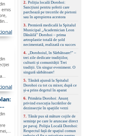
2
.
Poliția locală Dorohoi:
reglaj lombar electric
din
Sancțiuni pentru șoferii care
pentru șofer și pasager
u emis
parchează pe trecerile de pietoni
Volan multifuncțional
ore,
sau în apropierea acestora
îmbrăcat în piele, cu
din
padele pentru schimbarea
3
.
Premieră medicală la Spitalul
treptelor Adaptive cruise
Municipal „Academician Leon
tional
control, asistent
a
Dănăilă” Dorohoi – prima
schimbare bandă și
artroplastie totală de șold
menținere bandă Faruri
necimentată, realizată cu succes
bi-xenon adaptive cu
funcție Cornering,
4
.
„Dorohoiul, în Sărbătoare!” –
asistent fază lungă
trei zile dedicate tradițiilor,
din
automată , lumini de zi
culturii și comunității Trei
ecției
LED, proiectoare ceață
tradiții. Un singur eveniment. O
LED, spălătoare faruri
singură sărbătoare!
ea
Senzori parcare
5
.
Tânără ajunsă la Spitalul
față/spate, cameră
lică,
Dorohoi cu tot cu mixer, după ce
marșarier Keyless entry
tional
ă și
și-a prins degetul în aparat
& start, geamuri electrice
față/spate, oglinzi
lan:
6
.
Primăria Dorohoi: Anunț
electrice, încălzite și
privind execuția lucrărilor de
rabatabile Sistem hands-
dezinsecție în spațiile verzi
free, Bluetooth, USB
din
Sistem start/stop, frână
7
.
Tânăr pus să măture cojile de
de parcare electrică,
seminţe pe care le aruncase direct
anvelope vară runflat
ere
pe pavaj. Poliţia Locală Dorohoi:
Control presiune pneuri,
mei,
Respectul față de spațiul comun
filtru de particule,
trebuie să fie o prioritate pentru