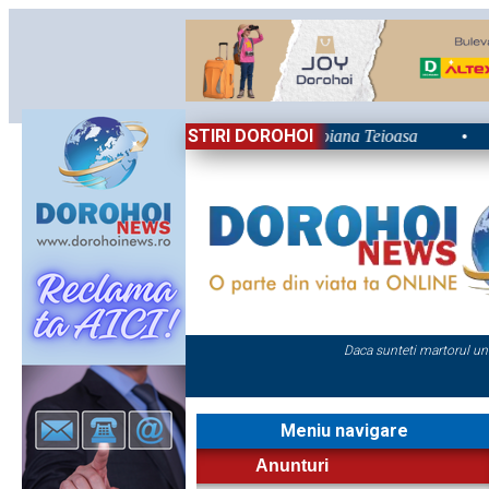
STIRI DOROHOI
 Nordului 2026: Energie și nostalgie în Poiana Teioasa
•
Ret
Daca sunteti martorul un
Meniu navigare
Anunturi