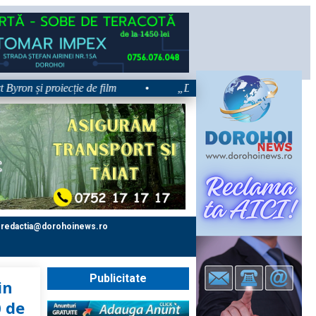
 și proiecție de film
•
„Dorohoiul, în Sărbătoare!” – trei zile
redactia@dorohoinews.ro
Publicitate
in
0 de