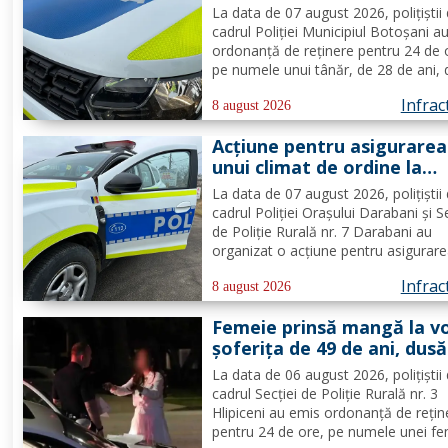
femei
La data de 07 august 2026, polițiștii 
cadrul Poliției Municipiul Botoșani a
ordonanță de reținere pentru 24 de 
pe numele unui tânăr, de 28 de ani, 
municipiul Botoșani, cercetat pentru
Infrac
comiterea infracțiunii de furt. În urm
8 august 2026
probatoriului administrat, s-a stabilit
Acțiune pentru asigurarea
faptul că, în...
unui climat de ordine la
Darabani
La data de 07 august 2026, polițiștii 
cadrul Poliției Orașului Darabani și S
de Poliție Rurală nr. 7 Darabani au
organizat o acțiune pentru asigurar
unui climat de ordine și siguranță pub
Infrac
creșterea gradului de siguranță rutier
8 august 2026
combaterea faptelor antisociale, în
Femeie prinsă mangă la vo
localitatea...
șoferița de 49 de ani, dusă
direct în arest
La data de 06 august 2026, polițiștii 
cadrul Secției de Poliție Rurală nr. 3
Hlipiceni au emis ordonanță de rețin
pentru 24 de ore, pe numele unei fe