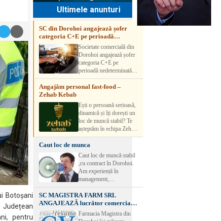
Ultimele anunturi
SC din Dorohoi angajează șofer
categoria C+E pe perioadă
nedeterminată
Societate comercială din
Dorohoi angajează șofer
categoria C+E pe
perioadă nedeterminată.
Candidatul trebuie să
Angajăm personal fast-food –
aibă experiență și atestat
Zehab Kebab
transport marfă. Pentru
detalii, vă rog să sunați la
Ești o persoană serioasă,
numărul de telefon.
dinamică și îți dorești un
loc de muncă stabil? Te
așteptăm în echipa Zehab
Kebab! Posturi
Caut loc de munca
disponibile: -
SHAORMAR AJUTOR
Caut loc de muncă stabil
BUCATAR 2/posturi -
,cu contract în Dorohoi.
LUCRATOR
Am experiență în
COMERCIAL
management,
VANZATOR /2 posturi
contabilitate, ospătărie .
OFERIM : Contract de
SC MAGISTRA FARM SRL
Rog seriozitate
ui Botoșani
muncă Program flexibil
ANGAJEAZĂ lucrător comercial –
i Județean
Salariu motivant, în
DOROHOI
Farmacia Magistra din
funcție de experienț
ni, pentru