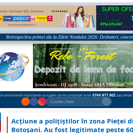
rospectiva primei zile la Zilele Nordului 2026: Dezbateri, concert Byron
or evenimente importante va rugam sa ne contactati la tel:
0749.877.802
sau email:
Acțiune a polițiștilor în zona Pieței d
Botoșani. Au fost legitimate peste 6