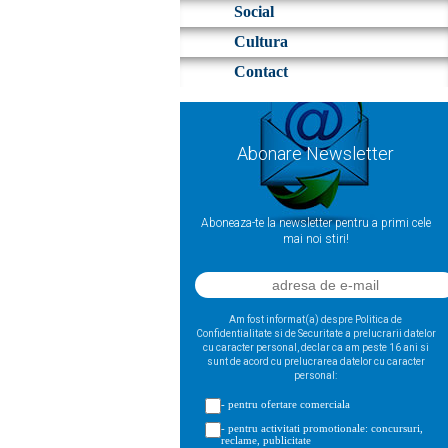
Social
Cultura
Contact
Abonare Newsletter
Aboneaza-te la newsletter pentru a primi cele
mai noi stiri!
Am fost informat(a) despre Politica de
Confidentialitate si de Securitate a prelucrarii datelor
cu caracter personal, declar ca am peste 16 ani si
sunt de acord cu prelucrarea datelor cu caracter
personal:
- pentru ofertare comerciala
- pentru activitati promotionale: concursuri,
reclame, publicitate