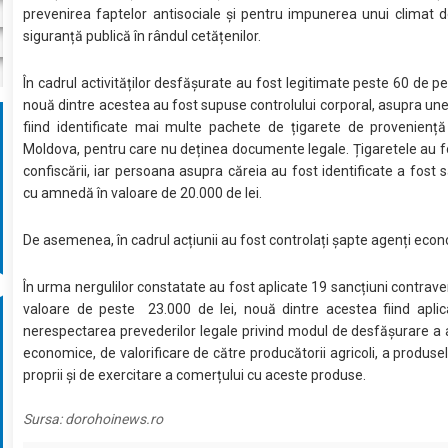
prevenirea faptelor antisociale și pentru impunerea unui climat d
siguranță publică în rândul cetățenilor.
În cadrul activităților desfășurate au fost legitimate peste 60 de pe
nouă dintre acestea au fost supuse controlului corporal, asupra un
fiind identificate mai multe pachete de țigarete de proveniență
Moldova, pentru care nu deținea documente legale. Țigaretele au 
confiscării, iar persoana asupra căreia au fost identificate a fost 
cu amnedă în valoare de 20.000 de lei.
De asemenea, în cadrul acțiunii au fost controlați șapte agenți econ
În urma nergulilor constatate au fost aplicate 19 sancțiuni contraven
valoare de peste 23.000 de lei, nouă dintre acestea fiind aplic
nerespectarea prevederilor legale privind modul de desfășurare a ac
economice, de valorificare de către producătorii agricoli, a produsel
proprii și de exercitare a comerțului cu aceste produse.
Sursa:
dorohoinews.ro