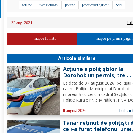
acțiune
Piața Botoșani
poliţisti
producători agricoli
Stiri
Inf
22 aug. 2024
inapoi la lista
inapoi pe prima pagin
Articole similare
Acțiune a polițiștilor la
Dorohoi: un permis, trei
certificate și un set de pl
La data de 07 august 2026, polițiștii 
de înmatriculare reținute
cadrul Poliției Municipiului Dorohoi
împreună cu cei din cadrul Secțiilor 
Poliție Rurale nr. 5 Mihăileni, nr. 4 
și nr. 6 Pomârla au organizat o acți
Infrac
pentru prevenirea și combaterea fap
8 august 2026
de natură penală și contravențională
Tânăr reținut de polițiști
verificarea...
ce i-a furat telefonul unei