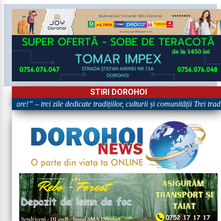
STIRI DOROHOI
oare!” – trei zile dedicate tradițiilor, culturii și comunității Trei trad