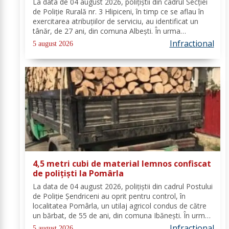
La data de 04 august 2026, polițiștii din cadrul Secției
de Poliție Rurală nr. 3 Hlipiceni, în timp ce se aflau în
exercitarea atribuțiilor de serviciu, au identificat un
tânăr, de 27 ani, din comuna Albești. În urma
verificărilor efectuate de către polițiști, s-a constatat
Infractional
5 august 2026
faptul că pe numele...
4,5 metri cubi de material lemnos confiscat
de polițiști la Pomârla
La data de 04 august 2026, polițiștii din cadrul Postului
de Poliție Șendriceni au oprit pentru control, în
localitatea Pomârla, un utilaj agricol condus de către
un bărbat, de 55 de ani, din comuna Ibănești. În urma
verificărilor efectuate de către polițiști, s-a constatat
Infractional
5 august 2026