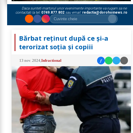
Daca sunteti martorul unor evenimente importante va rugam sa ne
contactati la tel:
0749.877.802
sau email:
redactia@dorohoinews.ro
Bărbat reținut după ce și-a
terorizat soția și copiii
f
13 nov. 2024
,
Infractional