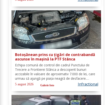
faptul că acesta...
Botoșănean prins cu țigări de contrabandă
ascunse în mașină la PTF Stânca
Echipa comună de control din cadrul Punctului de
Trecere a Frontierei Stânca a descoperit bunuri
accizabile în valoare de aproximativ 7.000 de lei, care
urmau să ajungă pe piaţa neagră de desfacere.
Conform prevederilor legale, persoana a fost
Infractional
5 august 2026
Galerie foto
sancționată contravențional cu amendă în valoare
de...