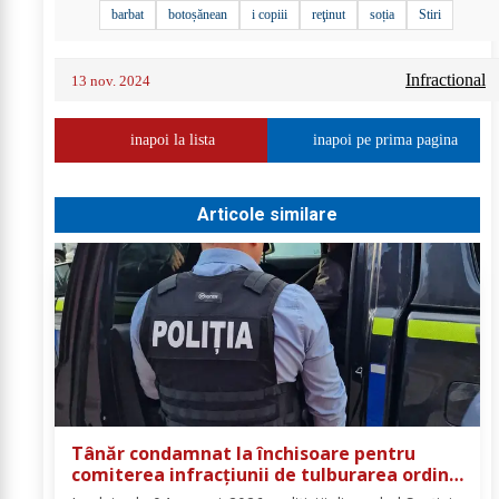
barbat
botoșănean
i copiii
reţinut
soția
Stiri
Infractional
13 nov. 2024
inapoi la lista
inapoi pe prima pagina
Articole similare
Tânăr condamnat la închisoare pentru
comiterea infracțiunii de tulburarea ordinii
și liniștii publice