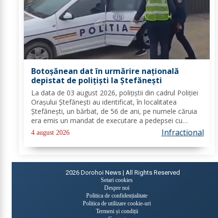
Botoșănean dat în urmărire națională
depistat de polițiști la Ștefănești
La data de 03 august 2026, polițiștii din cadrul Poliției
Orașului Ștefănești au identificat, în localitatea
Ștefănești, un bărbat, de 56 de ani, pe numele căruia
era emis un mandat de executare a pedepsei cu
închisoarea. Acesta a fost condamnat la 2 ani, 2 luni și
Infractional
4 august 2026
20 de zile pentru săvârșirea...
2026
Dorohoi News | All Rights Reserved
Setari cookies
Despre noi
Politica de confidențialitate
Politica de utilizare cookie-uri
Termeni și condiții