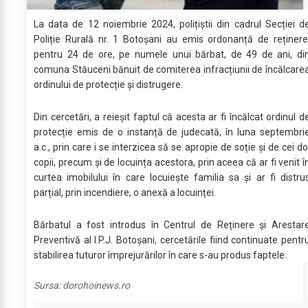
La data de 12 noiembrie 2024, polițiștii din cadrul Secției d
Poliție Rurală nr. 1 Botoșani au emis ordonanță de reținere
pentru 24 de ore, pe numele unui bărbat, de 49 de ani, di
comuna Stăuceni bănuit de comiterea infracțiunii de încălcare
ordinului de protecție și distrugere.
Din cercetări, a reieșit faptul că acesta ar fi încălcat ordinul d
protecție emis de o instanță de judecată, în luna septembri
a.c., prin care i se interzicea să se apropie de soție și de cei do
copii, precum și de locuința acestora, prin aceea că ar fi venit î
curtea imobilului în care locuiește familia sa și ar fi distru
parțial, prin incendiere, o anexă a locuinței.
Bărbatul a fost introdus în Centrul de Reținere și Arestar
Preventivă al I.P.J. Botoșani, cercetările fiind continuate pentr
stabilirea tuturor împrejurărilor în care s-au produs faptele.
Sursa:
dorohoinews.ro