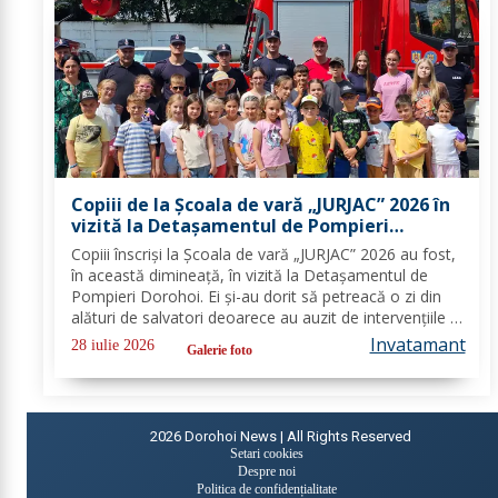
Copiii de la Școala de vară „JURJAC” 2026 în
vizită la Detașamentul de Pompieri
Dorohoi - FOTO
Copiii înscriși la Școala de vară „JURJAC” 2026 au fost,
în această dimineață, în vizită la Detașamentul de
Pompieri Dorohoi. Ei și-au dorit să petreacă o zi din
alături de salvatori deoarece au auzit de intervențiile la
care au participat și de oamenii pe care i-au ajutat de-
Invatamant
28 iulie 2026
Galerie foto
a lungul timpului. „Ne...
2026
Dorohoi News | All Rights Reserved
Setari cookies
Despre noi
Politica de confidențialitate