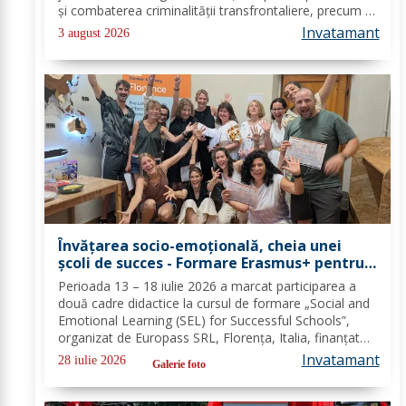
și combaterea criminalității transfrontaliere, precum și
pentru combaterea traficului și furturilor de
Invatamant
3 august 2026
autovehicule, pe raza...
Învățarea socio-emoțională, cheia unei
școli de succes - Formare Erasmus+ pentru
două cadre didactice de la Școala
Perioada 13 – 18 iulie 2026 a marcat participarea a
Gimnazială „Spiru Haret” Dorohoi - FOTO
două cadre didactice la cursul de formare „Social and
Emotional Learning (SEL) for Successful Schools”,
organizat de Europass SRL, Florența, Italia, finanțat
prin programul de Acreditare Erasmus +, domeniul
Invatamant
28 iulie 2026
Galerie foto
educație școlară număr de referință...