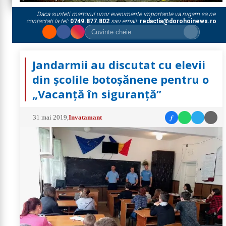
Daca sunteti martorul unor evenimente importante va rugam sa ne
contactati la tel:
0749.877.802
sau email:
redactia@dorohoinews.ro
Jandarmii au discutat cu elevii
din școlile botoșănene pentru o
„Vacanță în siguranță”
f
31 mai 2019
,
Invatamant