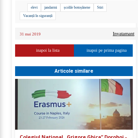
elevi
jandarmi
școlile botoșănene
Stiri
Vacanță în siguranță
Invatamant
31 mai 2019
inapoi la lista
inapoi pe prima pagina
Articole similare
Colegiul Național „Grigore Ghica” Dorohoi -