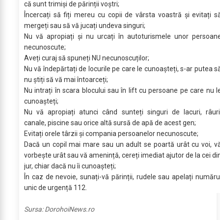
că sunt trimiși de părinții voștri;
Încercați să fiți mereu cu copii de vârsta voastră și evitați s
mergeți sau să vă jucați undeva singuri;
Nu vă apropiați și nu urcați în autoturismele unor persoan
necunoscute;
Aveți curaj să spuneți NU necunoscuților;
Nu vă îndepărtați de locurile pe care le cunoașteți, s-ar putea s
nu știți să vă mai întoarceți;
Nu intrați în scara blocului sau în lift cu persoane pe care nu l
cunoașteți;
Nu vă apropiați atunci când sunteți singuri de lacuri, râuri
canale, piscine sau orice altă sursă de apă de acest gen;
Evitați orele târzii și compania persoanelor necunoscute;
Dacă un copil mai mare sau un adult se poartă urât cu voi, v
vorbește urât sau vă amenință, cereți imediat ajutor de la cei di
jur, chiar dacă nu îi cunoașteți;
În caz de nevoie, sunați-vă părinții, rudele sau apelați număru
unic de urgență 112.
Sursa:
DorohoiNews.ro