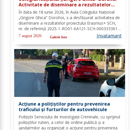
Activitate de diseminare a rezultatelor
proiectului Erasmus+ SCH, 2025-1-RO01-
În data de 18 iunie 2026, în Aula Colegiului Național
KA121-SCH-000333361
„Grigore Ghica” Dorohoi, s-a desfășurat activitatea de
diseminare a rezultatelor proiectului Erasmus+ SCH,
nr. de referință 2025-1-RO01-KA121-SCH-000333361,
organizată de contabilul-șef, doamna Hrab Cristina, și
Invatamant
7 august 2026
Galerie foto
secretarul unității, doamna Alexa...
Acțiune a polițiștilor pentru prevenirea
traficului și furturilor de autovehicule
Polițiștii Serviciului de Investigații Criminale, cu sprijinul
polițiștilor rutieri, a celor de ordine publică și a
jandarmilor au organizat o acțiune pentru prevenirea