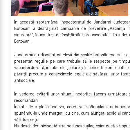
În această săptămână, Inspectoratul de Jandarmi Județea
Botoșani a desfășurat campania de prevenire „Vacanță î
siguranță”, în instituții de învățământ preuniversitar din județu
Botoșani.
Jandarmii au discutat cu elevii din școlile botoșănene și le-a
prezentat regulile pe care trebuie să le respecte pe timpu
vacanței de vară, în taberele școlare și în concediile petrecute c
părinții, precum și consecințele legale ale săvârșirii unor fapt
antisociale.
În vederea evitării unor situații nedorite, facem următoarel
recomandări:
Înainte de a pleca undeva, cereți voie părinților sau bunicilor
spunându-le unde mergeți, cu cine, cum ajungeți acolo și cân
vă întoarceți;
Nu deschideți niciodată ușa necunoscuților, chiar dacă vă spu