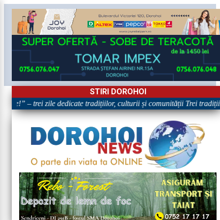
STIRI DOROHOI
e!” – trei zile dedicate tradițiilor, culturii și comunității Trei tradiț