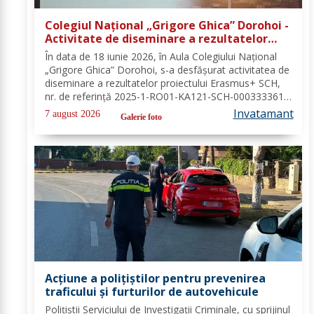
Colegiul Național „Grigore Ghica” Dorohoi -
Activitate de diseminare a rezultatelor
proiectului Erasmus+ SCH, 2025-1-RO01-
În data de 18 iunie 2026, în Aula Colegiului Național
KA121-SCH-000333361
„Grigore Ghica” Dorohoi, s-a desfășurat activitatea de
diseminare a rezultatelor proiectului Erasmus+ SCH,
nr. de referință 2025-1-RO01-KA121-SCH-000333361,
organizată de contabilul-șef, doamna Hrab Cristina, și
Invatamant
7 august 2026
Galerie foto
secretarul unității, doamna Alexa...
Acțiune a polițiștilor pentru prevenirea
traficului și furturilor de autovehicule
Polițiștii Serviciului de Investigații Criminale, cu sprijinul