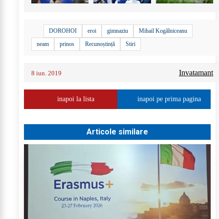
DOROHOI
eroi
gimnaziu
Mihail Kogălniceanu
neam
prinos
Recunoștință
Stiri
Invatamant
8 iun. 2019
inapoi la lista
inapoi pe prima pagina
Articole similare