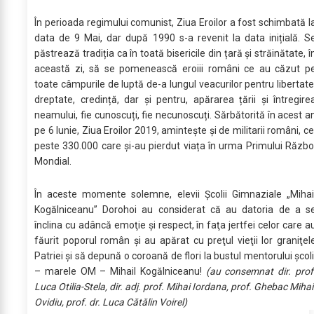
În perioada regimului comunist, Ziua Eroilor a fost schimbată l
data de 9 Mai, dar după 1990 s-a revenit la data inițială. S
păstrează tradiția ca în toată bisericile din țară și străinătate, î
această zi, să se pomenească eroiii români ce au căzut p
toate câmpurile de luptă de-a lungul veacurilor pentru libertate
dreptate, credință, dar și pentru, apărarea țării și întregire
neamului, fie cunoscuți, fie necunoscuți. Sărbătorită în acest a
pe 6 Iunie, Ziua Eroilor 2019, amintește și de militarii români, ce
peste 330.000 care și-au pierdut viața în urma Primului Războ
Mondial.
În aceste momente solemne, elevii Școlii Gimnaziale „Mihai
Kogălniceanu” Dorohoi au considerat că au datoria de a s
înclina cu adâncă emoţie şi respect, în faţa jertfei celor care a
făurit poporul român şi au apărat cu preţul vieţii lor graniţel
Patriei şi să depună o coroană de flori la bustul mentorului școli
– marele OM – Mihail Kogălniceanu!
(au consemnat dir. prof
Luca Otilia-Stela, dir. adj. prof. Mihai Iordana, prof. Ghebac Mihai
Ovidiu, prof. dr. Luca Cătălin Voirel)