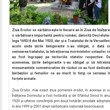
Ziua Eroilor se sărbătorește în fiecare an în Ziua de Înălțare
o sărbătoare importantă pentru români, datorită Decretului
lege 1693/4 din Mai 1920, dar și a Tratatului de la Versailles
acolo unde țările beligerante s-au obligat, o dată c
semnarea tratatului, la întreținerea mormintelor ostașilor c
au fost îngropați pe teritoriile statelor respective. D
asemenea, țările beligerante s-au obligat și să întrețin
monumentele comemorative de război ce au fost dedicat
bărbaților și femeilor ce au murit în timp ce serveau î
forțele armate.
Ziua Eroilor, mai exact ziua pomenirii eroilor, în aceeași zi c
Înălțarea Domnului a fost hotărâtă și de Sfântul Sinod în anu
1920 și ulterior consfințită prin două hotărâri sinodale adoptat
în anii 1999 și 2001 drept sărbătoare națională bisericească.