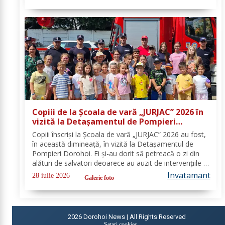
educație școlară număr de referință...
Copiii de la Școala de vară „JURJAC” 2026 în
vizită la Detașamentul de Pompieri
Dorohoi - FOTO
Copiii înscriși la Școala de vară „JURJAC” 2026 au fost,
în această dimineață, în vizită la Detașamentul de
Pompieri Dorohoi. Ei și-au dorit să petreacă o zi din
alături de salvatori deoarece au auzit de intervențiile la
care au participat și de oamenii pe care i-au ajutat de-
Invatamant
28 iulie 2026
Galerie foto
a lungul timpului. „Ne...
2026
Dorohoi News | All Rights Reserved
Setari cookies