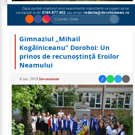
Daca sunteti martorul unor evenimente importante va rugam sa ne
contactati la tel:
0749.877.802
sau email:
redactia@dorohoinews.ro
Gimnaziul „Mihail
Kogălniceanu” Dorohoi: Un
prinos de recunoștință Eroilor
Neamului
f
8 iun. 2019
,
Invatamant