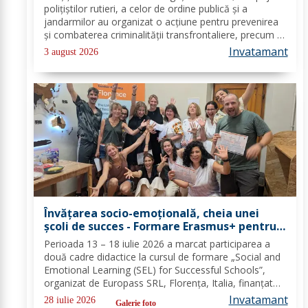
polițiștilor rutieri, a celor de ordine publică și a
jandarmilor au organizat o acțiune pentru prevenirea
și combaterea criminalității transfrontaliere, precum și
pentru combaterea traficului și furturilor de
Invatamant
3 august 2026
autovehicule, pe raza...
Învățarea socio-emoțională, cheia unei
școli de succes - Formare Erasmus+ pentru
două cadre didactice de la Școala
Perioada 13 – 18 iulie 2026 a marcat participarea a
Gimnazială „Spiru Haret” Dorohoi - FOTO
două cadre didactice la cursul de formare „Social and
Emotional Learning (SEL) for Successful Schools”,
organizat de Europass SRL, Florența, Italia, finanțat
prin programul de Acreditare Erasmus +, domeniul
Invatamant
28 iulie 2026
Galerie foto