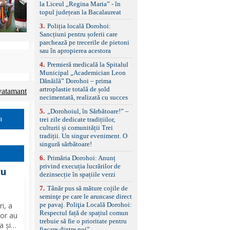
standard Euro 6 Trapă
la Liceul „Regina Maria” - în
panoramică, geamuri
topul județean la Bacalaureat
spate fumurii Carlig de
remorcare Bonus: -
3
.
Poliția locală Dorohoi:
Covorașe textile montate
Sancțiuni pentru șoferii care
pe mașină. -Ofer și un
parchează pe trecerile de pietoni
set de covorașe din
sau în apropierea acestora
cauciuc/pvc. -Se vinde
4
.
Premieră medicală la Spitalul
împreună cu un set de
Municipal „Academician Leon
anvelope de iarnă.
Dănăilă” Dorohoi – prima
artroplastie totală de șold
vatamant
necimentată, realizată cu succes
5
.
„Dorohoiul, în Sărbătoare!” –
a
trei zile dedicate tradițiilor,
culturii și comunității Trei
tradiții. Un singur eveniment. O
singură sărbătoare!
6
.
Primăria Dorohoi: Anunț
privind execuția lucrărilor de
ru
dezinsecție în spațiile verzi
7
.
Tânăr pus să măture cojile de
seminţe pe care le aruncase direct
pe pavaj. Poliţia Locală Dorohoi:
ri, a
Respectul față de spațiul comun
lor au
trebuie să fie o prioritate pentru
a și
fiecare dintre noi”