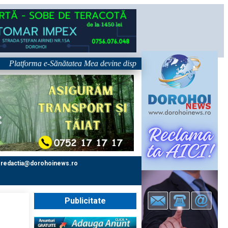
forma e-Sănătatea Mea devine disponibilă pe 1 septembrie: pacientul devi
redactia@dorohoinews.ro
Publicitate