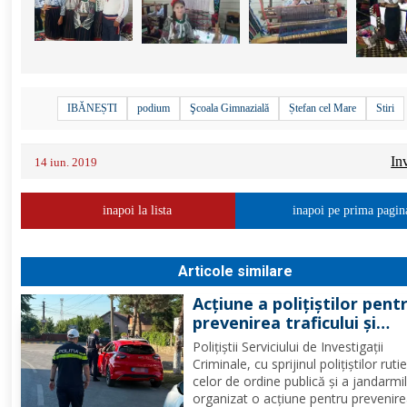
IBĂNEȘTI
podium
Şcoala Gimnazială
Ștefan cel Mare
Stiri
In
14 iun. 2019
inapoi la lista
inapoi pe prima pagin
Articole similare
Acțiune a polițiștilor pent
prevenirea traficului și
furturilor de autovehicule
Polițiștii Serviciului de Investigații
Criminale, cu sprijinul polițiștilor rutie
celor de ordine publică și a jandarmi
organizat o acțiune pentru prevenire