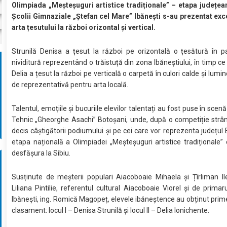
Olimpiada „Meșteșuguri artistice tradiționale” – etapa județean
Școlii Gimnaziale „Ștefan cel Mare” Ibănești s-au prezentat exc
arta țesutului la război orizontal și vertical.
Strunilă Denisa a țesut la război pe orizontală o țesătură în p
nividitură reprezentând o trăistuță din zona Ibăneștiului, în timp ce
Delia a țesut la război pe verticală o carpetă în culori calde și lumin
de reprezentativă pentru arta locală.
Talentul, emoțiile și bucuriile elevilor talentați au fost puse în scenă
Tehnic „Gheorghe Asachi” Botoșani, unde, după o competiție strâns
decis câștigătorii podiumului și pe cei care vor reprezenta județul 
etapa națională a Olimpiadei „Meșteșuguri artistice tradiționale”
desfășura la Sibiu.
Susținute de meșterii populari Aiacoboaie Mihaela și Țîrliman Il
Liliana Pintilie, referentul cultural Aiacoboaie Viorel și de prima
Ibănești, ing. Romică Magopeț, elevele ibăneștence au obținut primel
clasament: locul I – Denisa Strunilă și locul II – Delia Ionichente.