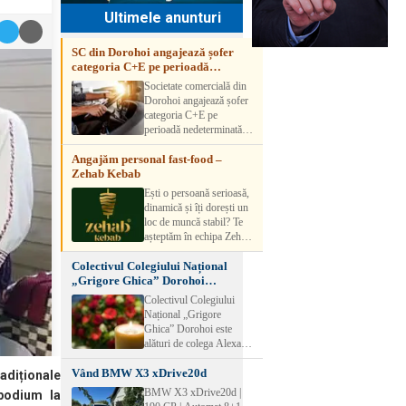
Ultimele anunturi
SC din Dorohoi angajează șofer
categoria C+E pe perioadă
nedeterminată
Societate comercială din
Dorohoi angajează șofer
categoria C+E pe
perioadă nedeterminată.
Candidatul trebuie să
Angajăm personal fast-food –
aibă experiență și atestat
Zehab Kebab
transport marfă. Pentru
detalii, vă rog să sunați la
Ești o persoană serioasă,
numărul de telefon.
dinamică și îți dorești un
loc de muncă stabil? Te
așteptăm în echipa Zehab
Kebab! Posturi
Colectivul Colegiului Național
disponibile: -
„Grigore Ghica” Dorohoi
SHAORMAR AJUTOR
transmite sincere condoleanțe
BUCATAR 2/posturi -
Colectivul Colegiului
LUCRATOR
Național „Grigore
COMERCIAL
Ghica” Dorohoi este
VANZATOR /2 posturi
alături de colega Alexa
OFERIM : Contract de
Lăcrămioara la trecerea în
muncă Program flexibil
Vând BMW X3 xDrive20d
neființă a soțului și
radiționale
Salariu motivant, în
transmite sincere
BMW X3 xDrive20d |
 podium la
funcție de experienț
condoleanțe familiei.