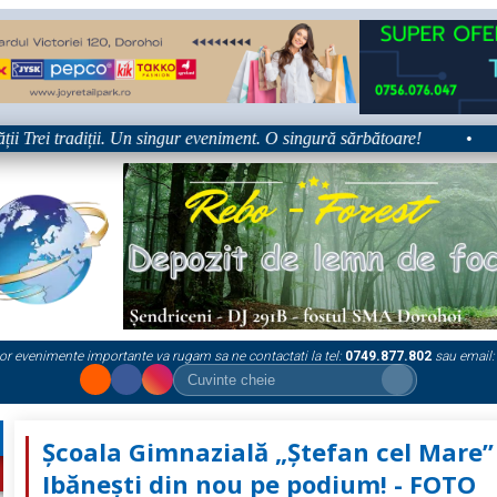
rei tradiții. Un singur eveniment. O singură sărbătoare!
•
Plat
or evenimente importante va rugam sa ne contactati la tel:
0749.877.802
sau email:
Școala Gimnazială „Ștefan cel Mare”
Ibănești din nou pe podium! - FOTO