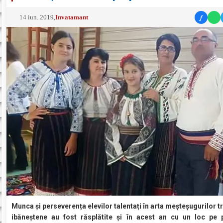
f
14 iun. 2019
,
Invatamant
Munca și perseverența elevilor talentați în arta meșteșugurilor t
ibăneștene au fost răsplătite și în acest an cu un loc pe