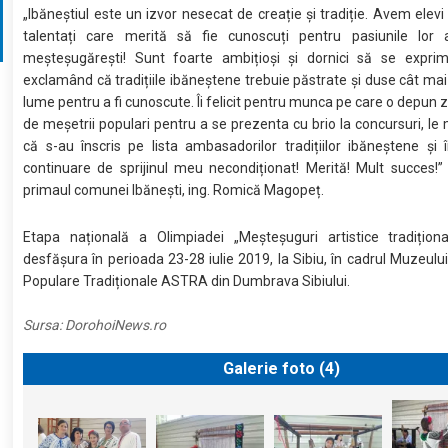
„Ibăneștiul este un izvor nesecat de creație și tradiție. Avem elev
talentați care merită să fie cunoscuți pentru pasiunile lor ar
meșteșugărești! Sunt foarte ambițioși și dornici să se exprime
exclamând că tradițiile ibăneștene trebuie păstrate și duse cât mai
lume pentru a fi cunoscute. Îi felicit pentru munca pe care o depun zi
de meșetrii populari pentru a se prezenta cu brio la concursuri, l
că s-au înscris pe lista ambasadorilor tradițiilor ibăneștene și î
continuare de sprijinul meu necondiționat! Merită! Mult succes!”
primaul comunei Ibănești, ing. Romică Magopeț.
Etapa națională a Olimpiadei „Meșteșuguri artistice tradițion
desfășura în perioada 23-28 iulie 2019, la Sibiu, în cadrul Muzeului 
Populare Tradiționale ASTRA din Dumbrava Sibiului.
Sursa:
DorohoiNews.ro
Galerie foto (
4
)