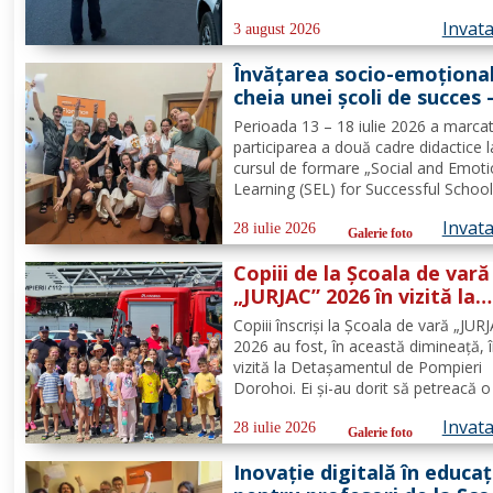
combaterea criminalității transfronta
Invat
precum și pentru combaterea traficul
3 august 2026
furturilor de autovehicule, pe raza...
Învățarea socio-emoțional
cheia unei școli de succes 
Formare Erasmus+ pentru
Perioada 13 – 18 iulie 2026 a marca
două cadre didactice de la
participarea a două cadre didactice l
Școala Gimnazială „Spiru
cursul de formare „Social and Emoti
Haret” Dorohoi - FOTO
Learning (SEL) for Successful School
organizat de Europass SRL, Florența
Invat
Italia, finanțat prin programul de
28 iulie 2026
Galerie foto
Acreditare Erasmus +, domeniul edu
Copiii de la Școala de vară
școlară număr de referință...
„JURJAC” 2026 în vizită la
Detașamentul de Pompier
Copiii înscriși la Școala de vară „JUR
Dorohoi - FOTO
2026 au fost, în această dimineață, 
vizită la Detașamentul de Pompieri
Dorohoi. Ei și-au dorit să petreacă o 
alături de salvatori deoarece au auzi
Invat
intervențiile la care au participat și d
28 iulie 2026
Galerie foto
oamenii pe care i-au ajutat de-a lun
Inovație digitală în educaț
timpului. „Ne...