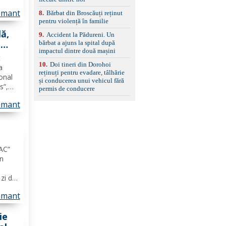
liere,
amant
8
.
Bărbat din Broscăuți reținut
ui și
pentru violență în familie
ă,
9
.
Accident la Pădureni. Un
-
bărbat a ajuns la spital după
impactul dintre două mașini
t
10
.
Doi tineri din Dorohoi
a
reținuți pentru evadare, tâlhărie
onal
și conducerea unui vehicul fără
s”,
permis de conducere
,
amant
cație
i
JAC”
în
zi din
t de
amant
e
gul
ie