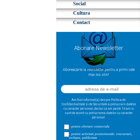
Social
Cultura
Contact
Abonare Newsletter
Aboneaza-te la newsletter pentru a primi cele
mai noi stiri!
Am fost informat(a) despre Politica de
Confidentialitate si de Securitate a prelucrarii datelor
cu caracter personal, declar ca am peste 16 ani si
sunt de acord cu prelucrarea datelor cu caracter
personal:
- pentru ofertare comerciala
- pentru activitati promotionale: concursuri,
reclame, publicitate