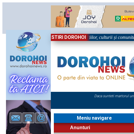
STIRI DOROHOI
 Sărbătoare!” – trei zile dedicate tradițiilor, culturii și comunității T
Daca sunteti martorul un
Meniu navigare
Anunturi