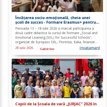
Învățarea socio-emoțională, cheia unei
școli de succes - Formare Erasmus+ pentru
două cadre didactice de la Școala
Perioada 13 – 18 iulie 2026 a marcat participarea a
Gimnazială „Spiru Haret” Dorohoi - FOTO
două cadre didactice la cursul de formare „Social and
Emotional Learning (SEL) for Successful Schools”,
organizat de Europass SRL, Florența, Italia, finanțat
prin programul de Acreditare Erasmus +, domeniul
Invatamant
28 iulie 2026
Galerie foto
educație școlară număr de referință...
Copiii de la Școala de vară „JURJAC” 2026 în