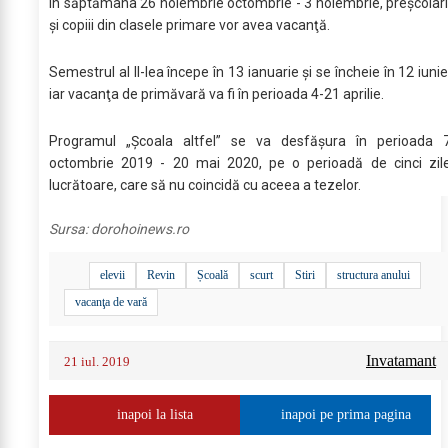
În săptămâna 26 noiembrie octombrie - 3 noiembrie, preşcolari
şi copiii din clasele primare vor avea vacanţă.
Semestrul al II-lea începe în 13 ianuarie şi se încheie în 12 iunie
iar vacanţa de primăvară va fi în perioada 4-21 aprilie.
Programul „Şcoala altfel” se va desfăşura în perioada 
octombrie 2019 - 20 mai 2020, pe o perioadă de cinci zil
lucrătoare, care să nu coincidă cu aceea a tezelor.
Sursa:
dorohoinews.ro
elevii
Revin
Școală
scurt
Stiri
structura anului
vacanţa de vară
Invatamant
21 iul. 2019
inapoi la lista
inapoi pe prima pagina