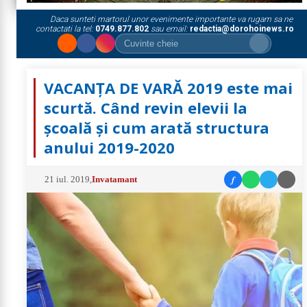
Daca sunteti martorul unor evenimente importante va rugam sa ne
contactati la tel:
0749.877.802
sau email:
redactia@dorohoinews.ro
VACANŢA DE VARĂ 2019 este mai
scurtă. Când revin elevii la
şcoală şi cum arată structura
anului 2019-2020
f
21 iul. 2019
,
Invatamant