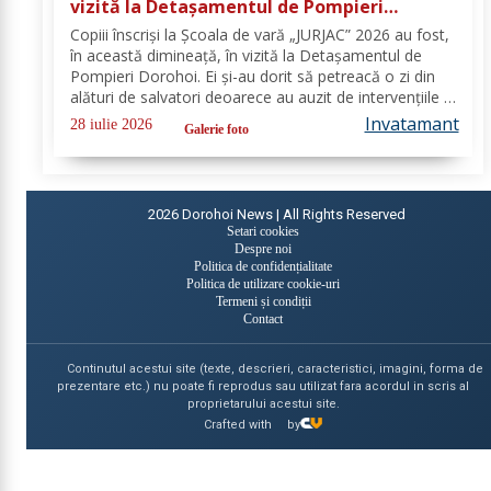
vizită la Detașamentul de Pompieri
Dorohoi - FOTO
Copiii înscriși la Școala de vară „JURJAC” 2026 au fost,
în această dimineață, în vizită la Detașamentul de
Pompieri Dorohoi. Ei și-au dorit să petreacă o zi din
alături de salvatori deoarece au auzit de intervențiile la
care au participat și de oamenii pe care i-au ajutat de-
Invatamant
28 iulie 2026
Galerie foto
a lungul timpului. „Ne...
2026
Dorohoi News | All Rights Reserved
Setari cookies
Despre noi
Politica de confidențialitate
Politica de utilizare cookie-uri
Termeni și condiții
Contact
Continutul acestui site (texte, descrieri, caracteristici, imagini, forma de
prezentare etc.) nu poate fi reprodus sau utilizat fara acordul in scris al
proprietarului acestui site.
Crafted with
by