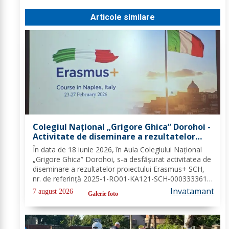
Articole similare
Colegiul Național „Grigore Ghica” Dorohoi -
Activitate de diseminare a rezultatelor
proiectului Erasmus+ SCH, 2025-1-RO01-
În data de 18 iunie 2026, în Aula Colegiului Național
KA121-SCH-000333361
„Grigore Ghica” Dorohoi, s-a desfășurat activitatea de
diseminare a rezultatelor proiectului Erasmus+ SCH,
nr. de referință 2025-1-RO01-KA121-SCH-000333361,
organizată de contabilul-șef, doamna Hrab Cristina, și
Invatamant
7 august 2026
Galerie foto
secretarul unității, doamna Alexa...