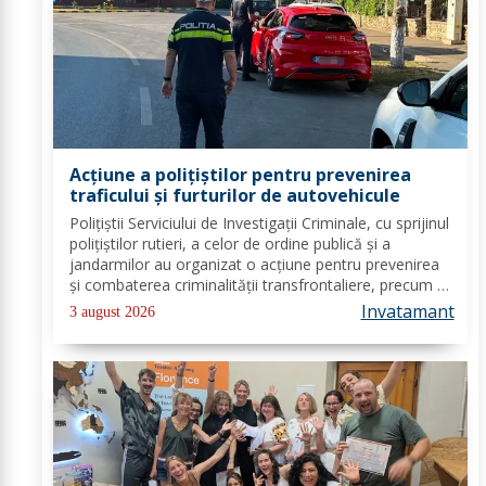
Acțiune a polițiștilor pentru prevenirea
traficului și furturilor de autovehicule
Polițiștii Serviciului de Investigații Criminale, cu sprijinul
polițiștilor rutieri, a celor de ordine publică și a
jandarmilor au organizat o acțiune pentru prevenirea
și combaterea criminalității transfrontaliere, precum și
pentru combaterea traficului și furturilor de
Invatamant
3 august 2026
autovehicule, pe raza...