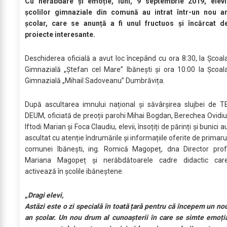
Cu nerăbdare și emoție, luni, 9 septembrie 2019, elevi
școlilor gimnaziale din comună au intrat într-un nou a
școlar, care se anunță a fi unul fructuos și încărcat d
proiecte interesante.
Deschiderea oficială a avut loc începând cu ora 8:30, la Școal
Gimnazială „Ștefan cel Mare” Ibănești și ora 10:00 la Școal
Gimnazială „Mihail Sadoveanu” Dumbrăvița.
După ascultarea imnului național și săvârșirea slujbei de T
DEUM, oficiată de preoții parohi Mihai Bogdan, Berechea Ovidiu
Iftodi Marian și Foca Claudiu, elevii, însoțiți de părinți și bunici a
ascultat cu atenție îndrumările și informațiile oferite de primaru
comunei Ibănești, ing. Romică Magopeț, dna Director prof
Mariana Magopeț și nerăbdătoarele cadre didactic car
activează în școlile ibăneștene.
„Dragi elevi,
Astăzi este o zi specială în toată țară pentru că începem un no
an școlar. Un nou drum al cunoașterii în care se simte emoți