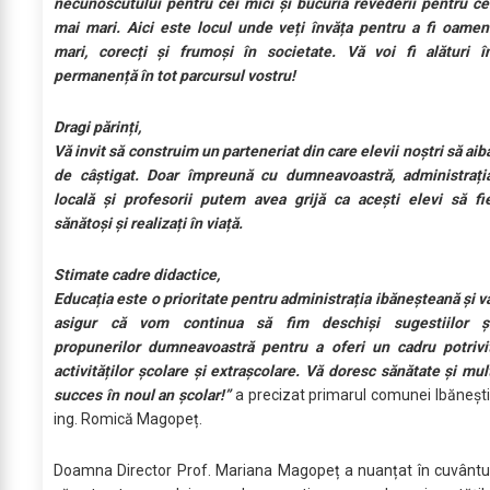
necunoscutului pentru cei mici și bucuria revederii pentru ce
mai mari. Aici este locul unde veți învăța pentru a fi oamen
mari, corecți și frumoși în societate. Vă voi fi alături î
permanență în tot parcursul vostru!
Dragi părinți,
Vă invit să construim un parteneriat din care elevii noștri să aib
de câștigat. Doar împreună cu dumneavoastră, administrați
locală și profesorii putem avea grijă ca acești elevi să fi
sănătoși și realizați în viață.
Stimate cadre didactice,
Educația este o prioritate pentru administrația ibăneșteană și v
asigur că vom continua să fim deschiși sugestiilor ș
propunerilor dumneavoastră pentru a oferi un cadru potrivi
activităților școlare și extrașcolare. Vă doresc sănătate și mul
succes în noul an școlar!”
a precizat primarul comunei Ibănești
ing. Romică Magopeț.
Doamna Director Prof. Mariana Magopeț a nuanțat în cuvântu