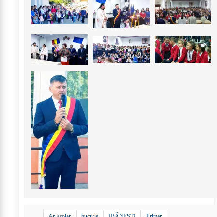
An școlar
bucurie
IBĂNEȘTI
Primar