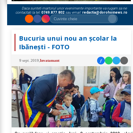
Daca sunteti martorul unor evenimente importante va rugam sa ne
contactati la tel:
0749.877.802
sau email:
redactia@dorohoinews.ro
Bucuria unui nou an școlar la
Ibănești - FOTO
f
9 sept. 2019
,
Invatamant