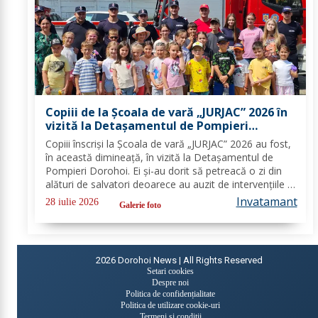
Copiii de la Școala de vară „JURJAC” 2026 în
vizită la Detașamentul de Pompieri
Dorohoi - FOTO
Copiii înscriși la Școala de vară „JURJAC” 2026 au fost,
în această dimineață, în vizită la Detașamentul de
Pompieri Dorohoi. Ei și-au dorit să petreacă o zi din
alături de salvatori deoarece au auzit de intervențiile la
care au participat și de oamenii pe care i-au ajutat de-
Invatamant
28 iulie 2026
Galerie foto
a lungul timpului. „Ne...
2026
Dorohoi News | All Rights Reserved
Setari cookies
Despre noi
Politica de confidențialitate
Politica de utilizare cookie-uri
Termeni și condiții