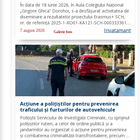
proiectului Erasmus+ SCH, 2025-1-RO01-
În data de 18 iunie 2026, în Aula Colegiului Național
KA121-SCH-000333361
„Grigore Ghica” Dorohoi, s-a desfășurat activitatea de
diseminare a rezultatelor proiectului Erasmus+ SCH,
nr. de referință 2025-1-RO01-KA121-SCH-000333361,
organizată de contabilul-șef, doamna Hrab Cristina, și
Invatamant
7 august 2026
Galerie foto
secretarul unității, doamna Alexa...
Acțiune a polițiștilor pentru prevenirea
traficului și furturilor de autovehicule
Polițiștii Serviciului de Investigații Criminale, cu sprijinul
polițiștilor rutieri, a celor de ordine publică și a
jandarmilor au organizat o acțiune pentru prevenirea
și combaterea criminalității transfrontaliere, precum și