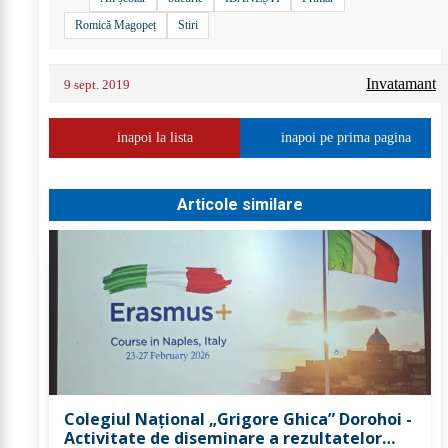
Romică Magopeț
Stiri
Invatamant
9 sept. 2019
inapoi la lista
inapoi pe prima pagina
Articole similare
Colegiul Național „Grigore Ghica” Dorohoi -
Activitate de diseminare a rezultatelor