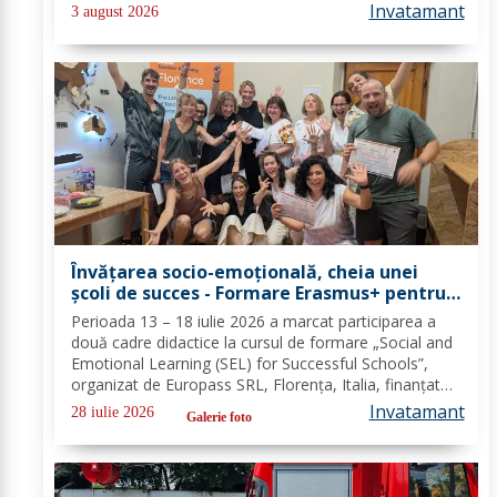
pentru combaterea traficului și furturilor de
Invatamant
3 august 2026
autovehicule, pe raza...
Învățarea socio-emoțională, cheia unei
școli de succes - Formare Erasmus+ pentru
două cadre didactice de la Școala
Perioada 13 – 18 iulie 2026 a marcat participarea a
Gimnazială „Spiru Haret” Dorohoi - FOTO
două cadre didactice la cursul de formare „Social and
Emotional Learning (SEL) for Successful Schools”,
organizat de Europass SRL, Florența, Italia, finanțat
prin programul de Acreditare Erasmus +, domeniul
Invatamant
28 iulie 2026
Galerie foto
educație școlară număr de referință...