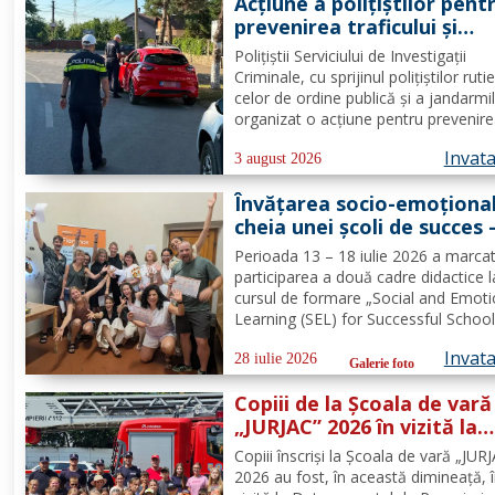
Acțiune a polițiștilor pent
prevenirea traficului și
furturilor de autovehicule
Polițiștii Serviciului de Investigații
Criminale, cu sprijinul polițiștilor rutie
celor de ordine publică și a jandarmi
organizat o acțiune pentru prevenire
combaterea criminalității transfronta
Invat
precum și pentru combaterea traficul
3 august 2026
furturilor de autovehicule, pe raza...
Învățarea socio-emoțional
cheia unei școli de succes 
Formare Erasmus+ pentru
Perioada 13 – 18 iulie 2026 a marca
două cadre didactice de la
participarea a două cadre didactice l
Școala Gimnazială „Spiru
cursul de formare „Social and Emoti
Haret” Dorohoi - FOTO
Learning (SEL) for Successful School
organizat de Europass SRL, Florența
Invat
Italia, finanțat prin programul de
28 iulie 2026
Galerie foto
Acreditare Erasmus +, domeniul edu
Copiii de la Școala de vară
școlară număr de referință...
„JURJAC” 2026 în vizită la
Detașamentul de Pompier
Copiii înscriși la Școala de vară „JUR
Dorohoi - FOTO
2026 au fost, în această dimineață, 