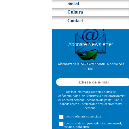
Social
Cultura
Contact
Abonare Newsletter
Aboneaza-te la newsletter pentru a primi cele
mai noi stiri!
Am fost informat(a) despre Politica de
Confidentialitate si de Securitate a prelucrarii datelor
cu caracter personal, declar ca am peste 16 ani si
sunt de acord cu prelucrarea datelor cu caracter
personal:
- pentru ofertare comerciala
- pentru activitati promotionale: concursuri,
reclame, publicitate