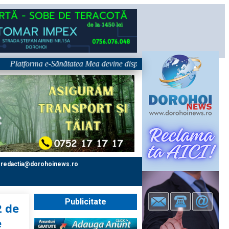
tforma e-Sănătatea Mea devine disponibilă pe 1 septembrie: pacientul dev
redactia@dorohoinews.ro
Publicitate
2 de
e