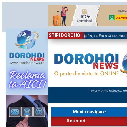
STIRI DOROHOI
n Sărbătoare!” – trei zile dedicate tradițiilor, culturii și comunității T
Daca sunteti martorul un
Meniu navigare
Anunturi