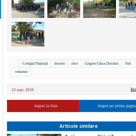
Colegiul Național
deseuri
elevi
Grigore Ghica Dorohoi
Stiri
voluntari
In
23 sept. 2019
inapoi la lista
inapoi pe prima pagin
Articole similare