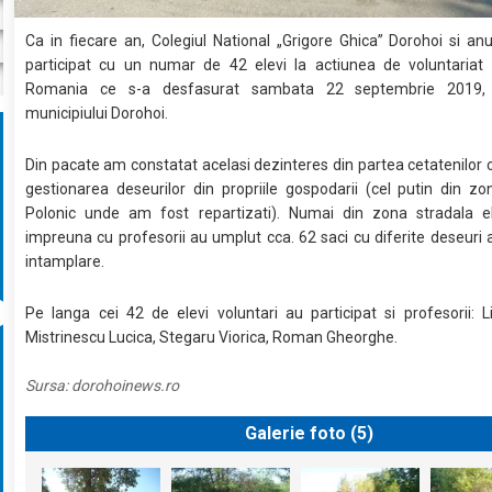
Ca in fiecare an, Colegiul National „Grigore Ghica” Dorohoi si an
participat cu un numar de 42 elevi la actiunea de voluntariat L
Romania ce s-a desfasurat sambata 22 septembrie 2019, l
municipiului Dorohoi.
Din pacate am constatat acelasi dezinteres din partea cetatenilor cu
gestionarea deseurilor din propriile gospodarii (cel putin din zo
Polonic unde am fost repartizati). Numai din zona stradala ele
impreuna cu profesorii au umplut cca. 62 saci cu diferite deseuri 
intamplare.
Pe langa cei 42 de elevi voluntari au participat si profesorii: L
Mistrinescu Lucica, Stegaru Viorica, Roman Gheorghe.
Sursa:
dorohoinews.ro
Galerie foto (
5
)