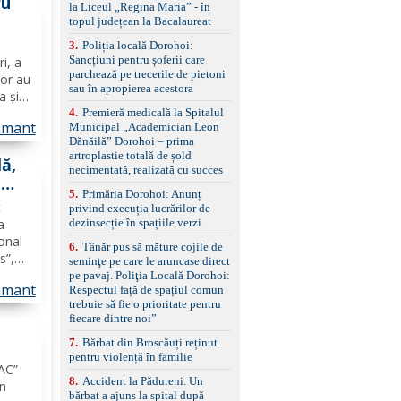
ru
la Liceul „Regina Maria” - în
împreună cu un set de
topul județean la Bacalaureat
anvelope de iarnă.
3
.
Poliția locală Dorohoi:
Sancțiuni pentru șoferii care
ri, a
parchează pe trecerile de pietoni
lor au
sau în apropierea acestora
a și
liere,
4
.
Premieră medicală la Spitalul
amant
Municipal „Academician Leon
ui și
Dănăilă” Dorohoi – prima
artroplastie totală de șold
ă,
necimentată, realizată cu succes
-
5
.
Primăria Dorohoi: Anunț
t
privind execuția lucrărilor de
dezinsecție în spațiile verzi
a
onal
6
.
Tânăr pus să măture cojile de
s”,
seminţe pe care le aruncase direct
,
pe pavaj. Poliţia Locală Dorohoi:
amant
Respectul față de spațiul comun
trebuie să fie o prioritate pentru
cație
fiecare dintre noi”
7
.
Bărbat din Broscăuți reținut
pentru violență în familie
i
JAC”
8
.
Accident la Pădureni. Un
în
bărbat a ajuns la spital după