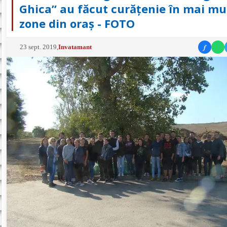
Ghica” au făcut curăţenie în mai mu
zone din oraş - FOTO
f
23 sept. 2019
,
Invatamant