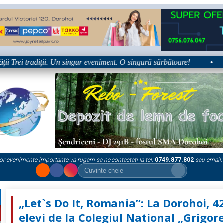
rei tradiții. Un singur eveniment. O singură sărbătoare!
•
Pla
or evenimente importante va rugam sa ne contactati la tel:
0749.877.802
sau email:
„Let`s Do It, Romania”: La Dorohoi, 4
elevi de la Colegiul National „Grigor