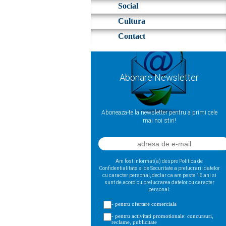
Social
Cultura
Contact
Abonare Newsletter
Aboneaza-te la newsletter pentru a primi cele
mai noi stiri!
Am fost informat(a) despre Politica de
Confidentialitate si de Securitate a prelucrarii datelor
cu caracter personal, declar ca am peste 16 ani si
sunt de acord cu prelucrarea datelor cu caracter
personal:
- pentru ofertare comerciala
- pentru activitati promotionale: concursuri,
reclame, publicitate