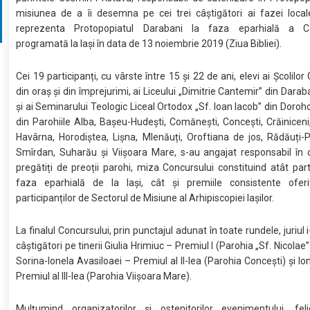
misiunea de a îi desemna pe cei trei câștigători ai fazei local
reprezenta Protopopiatul Darabani la faza eparhială a Co
programată la Iași în data de 13 noiembrie 2019 (Ziua Bibliei).
Cei 19 participanți, cu vârste între 15 și 22 de ani, elevi ai Școlilo
din oraș și din împrejurimi, ai Liceului „Dimitrie Cantemir” din Dara
și ai Seminarului Teologic Liceal Ortodox „Sf. Ioan Iacob” din Doroho
din Parohiile Alba, Bașeu-Hudești, Comănești, Concești, Crăiniceni
Havârna, Horodiștea, Lișna, Mlenăuți, Oroftiana de jos, Rădăuți-P
Smîrdan, Suharău și Viișoara Mare, s-au angajat responsabil în 
pregătiți de preoții parohi, miza Concursului constituind atât part
faza eparhială de la Iași, cât și premiile consistente oferi
participanților de Sectorul de Misiune al Arhipiscopiei Iașilor.
La finalul Concursului, prin punctajul adunat în toate rundele, juriul 
câștigători pe tinerii Giulia Hrimiuc – Premiul I (Parohia „Sf. Nicolae
Sorina-Ionela Avasiloaei – Premiul al II-lea (Parohia Concești) și Io
Premiul al III-lea (Parohia Viișoara Mare).
Mulțumind organizatorilor și ostenitorilor evenimentului, feli