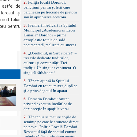
2
.
Poliția locală Dorohoi:
reglaj lombar electric
r astfel de
Sancțiuni pentru șoferii care
pentru șofer și pasager
parchează pe trecerile de pietoni
Volan multifuncțional
teresul și
sau în apropierea acestora
îmbrăcat în piele, cu
 mult folos
padele pentru schimbarea
3
.
Premieră medicală la Spitalul
zeu pentru
treptelor Adaptive cruise
Municipal „Academician Leon
control, asistent
Dănăilă” Dorohoi – prima
schimbare bandă și
artroplastie totală de șold
menținere bandă Faruri
necimentată, realizată cu succes
bi-xenon adaptive cu
funcție Cornering,
4
.
„Dorohoiul, în Sărbătoare!” –
asistent fază lungă
trei zile dedicate tradițiilor,
automată , lumini de zi
culturii și comunității Trei
LED, proiectoare ceață
tradiții. Un singur eveniment. O
LED, spălătoare faruri
singură sărbătoare!
Senzori parcare
5
.
Tânără ajunsă la Spitalul
față/spate, cameră
Dorohoi cu tot cu mixer, după ce
marșarier Keyless entry
și-a prins degetul în aparat
& start, geamuri electrice
față/spate, oglinzi
6
.
Primăria Dorohoi: Anunț
electrice, încălzite și
privind execuția lucrărilor de
rabatabile Sistem hands-
dezinsecție în spațiile verzi
free, Bluetooth, USB
Sistem start/stop, frână
7
.
Tânăr pus să măture cojile de
de parcare electrică,
seminţe pe care le aruncase direct
anvelope vară runflat
pe pavaj. Poliţia Locală Dorohoi:
Control presiune pneuri,
Respectul față de spațiul comun
filtru de particule,
trebuie să fie o prioritate pentru