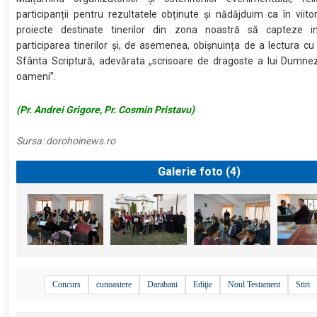
participanții pentru rezultatele obținute și nădăjduim ca în viito
proiecte destinate tinerilor din zona noastră să capteze in
participarea tinerilor și, de asemenea, obișnuința de a lectura cu
Sfânta Scriptură, adevărata „scrisoare de dragoste a lui Dumne
oameni”.
(Pr. Andrei Grigore, Pr. Cosmin Pristavu)
Sursa:
dorohoinews.ro
Galerie foto (
4
)
Concurs
cunoastere
Darabani
Ediţie
Noul Testament
Stiri