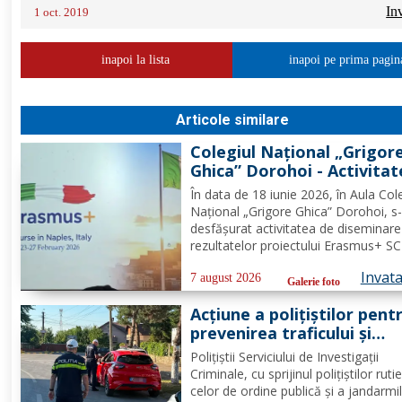
In
1 oct. 2019
inapoi la lista
inapoi pe prima pagin
Articole similare
Colegiul Național „Grigor
Ghica” Dorohoi - Activitat
diseminare a rezultatelor
În data de 18 iunie 2026, în Aula Cole
proiectului Erasmus+ SCH,
Național „Grigore Ghica” Dorohoi, s
2025-1-RO01-KA121-SCH-
desfășurat activitatea de diseminare
000333361
rezultatelor proiectului Erasmus+ SC
de referință 2025-1-RO01-KA121-SC
Invat
000333361, organizată de contabilul
7 august 2026
Galerie foto
doamna Hrab Cristina, și secretarul
Acțiune a polițiștilor pent
unității, doamna Alexa...
prevenirea traficului și
furturilor de autovehicule
Polițiștii Serviciului de Investigații
Criminale, cu sprijinul polițiștilor rutie
celor de ordine publică și a jandarmi