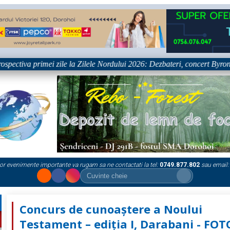
a primei zile la Zilele Nordului 2026: Dezbateri, concert Byron și proie
or evenimente importante va rugam sa ne contactati la tel:
0749.877.802
sau email:
Concurs de cunoaștere a Noului
Testament – ediția I, Darabani - FOT