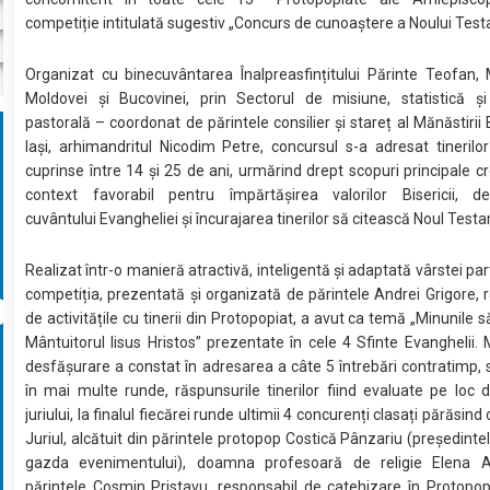
competiție intitulată sugestiv „Concurs de cunoaștere a Noului Tes
Organizat cu binecuvântarea Înalpreasfințitului Părinte Teofan, M
Moldovei și Bucovinei, prin Sectorul de misiune, statistică ș
pastorală – coordonat de părintele consilier și stareț al Mănăstirii
Iași, arhimandritul Nicodim Petre, concursul s-a adresat tinerilo
cuprinse între 14 și 25 de ani, urmărind drept scopuri principale c
context favorabil pentru împărtășirea valorilor Bisericii, de
cuvântului Evangheliei și încurajarea tinerilor să citească Noul Test
Realizat într-o manieră atractivă, inteligentă și adaptată vârstei part
competiția, prezentată și organizată de părintele Andrei Grigore, 
de activitățile cu tinerii din Protopopiat, a avut ca temă „Minunile 
Mântuitorul Iisus Hristos” prezentate în cele 4 Sfinte Evanghelii.
desfășurare a constat în adresarea a câte 5 întrebări contratimp, 
în mai multe runde, răspunsurile tinerilor fiind evaluate pe loc
juriului, la finalul fiecărei runde ultimii 4 concurenți clasați părăsind
Juriul, alcătuit din părintele protopop Costică Pânzariu (președintele
gazda evenimentului), doamna profesoară de religie Elena Av
părintele Cosmin Pristavu, responsabil de catehizare în Protopop