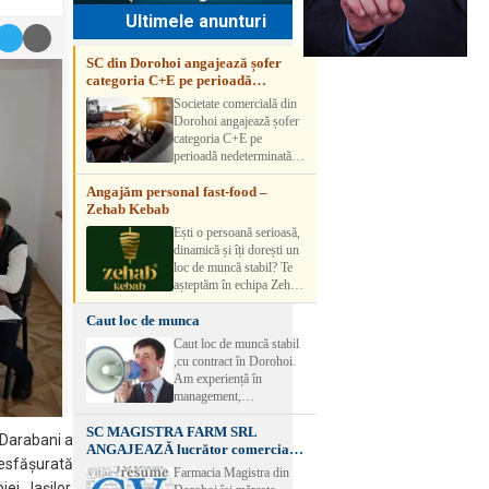
Ultimele anunturi
SC din Dorohoi angajează șofer
categoria C+E pe perioadă
nedeterminată
Societate comercială din
Dorohoi angajează șofer
categoria C+E pe
perioadă nedeterminată.
Candidatul trebuie să
Angajăm personal fast-food –
aibă experiență și atestat
Zehab Kebab
transport marfă. Pentru
detalii, vă rog să sunați la
Ești o persoană serioasă,
numărul de telefon.
dinamică și îți dorești un
loc de muncă stabil? Te
așteptăm în echipa Zehab
Kebab! Posturi
Caut loc de munca
disponibile: -
SHAORMAR AJUTOR
Caut loc de muncă stabil
BUCATAR 2/posturi -
,cu contract în Dorohoi.
LUCRATOR
Am experiență în
COMERCIAL
management,
VANZATOR /2 posturi
contabilitate, ospătărie .
OFERIM : Contract de
SC MAGISTRA FARM SRL
Rog seriozitate
 Darabani a
muncă Program flexibil
ANGAJEAZĂ lucrător comercial –
Salariu motivant, în
desfășurată
DOROHOI
Farmacia Magistra din
funcție de experienț
i Iașilor,