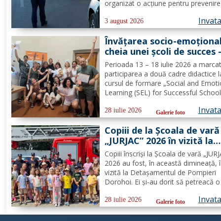
organizat o acțiune pentru prevenire
combaterea criminalității transfronta
Invat
precum și pentru combaterea traficul
3 august 2026
furturilor de autovehicule, pe raza...
Învățarea socio-emoțional
cheia unei școli de succes 
Formare Erasmus+ pentru
Perioada 13 – 18 iulie 2026 a marca
două cadre didactice de la
participarea a două cadre didactice l
Școala Gimnazială „Spiru
cursul de formare „Social and Emoti
Haret” Dorohoi - FOTO
Learning (SEL) for Successful School
organizat de Europass SRL, Florența
Invat
Italia, finanțat prin programul de
28 iulie 2026
Galerie foto
Acreditare Erasmus +, domeniul edu
Copiii de la Școala de vară
școlară număr de referință...
„JURJAC” 2026 în vizită la
Detașamentul de Pompier
Copiii înscriși la Școala de vară „JUR
Dorohoi - FOTO
2026 au fost, în această dimineață, 
vizită la Detașamentul de Pompieri
Dorohoi. Ei și-au dorit să petreacă o 
alături de salvatori deoarece au auzi
Invat
intervențiile la care au participat și d
28 iulie 2026
Galerie foto
oamenii pe care i-au ajutat de-a lun
timpului. „Ne...