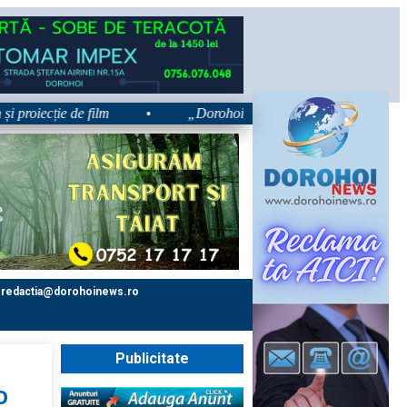
cție de film
•
„Dorohoiul, în Sărbătoare!” – trei zile dedicate
redactia@dorohoinews.ro
Publicitate
O