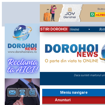
STIRI DOROHOI
 2026: Energie și nostalgie în Poiana Teioasa
•
Retrospectiv
Daca sunteti martorul un
Meniu navigare
Anunturi