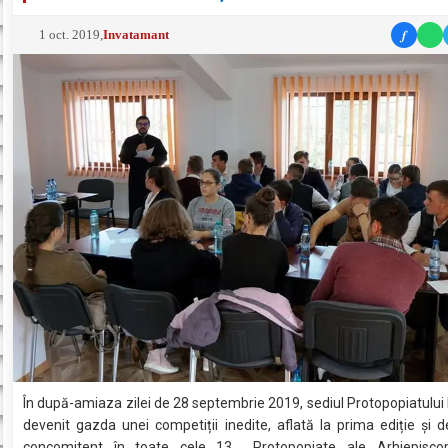
f
1 oct. 2019
,
Invatamant
În după-amiaza zilei de 28 septembrie 2019, sediul Protopopiatului
devenit gazda unei competiții inedite, aflată la prima ediție și 
concomitent în toate cele 13 Protopopiate ale Arhiepiscopie