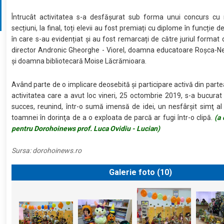
Întrucât activitatea s-a desfășurat sub forma unui concurs cu
secțiuni, la final, toți elevii au fost premiați cu diplome în funcție 
în care s-au evidențiat și au fost remarcați de către juriul format
director Andronic Gheorghe - Viorel, doamna educatoare Roșca-
și doamna bibliotecară Moise Lăcrămioara.
Având parte de o implicare deosebită și participare activă din partea
activitatea care a avut loc vineri, 25 octombrie 2019, s-a bucurat
succes, reunind, într-o sumă imensă de idei, un nesfârşit simţ al
toamnei în dorinţa de a o exploata de parcă ar fugi într-o clipă.
(a 
pentru Dorohoinews prof. Luca Ovidiu - Lucian)
Sursa:
dorohoinews.ro
Galerie foto (
10
)