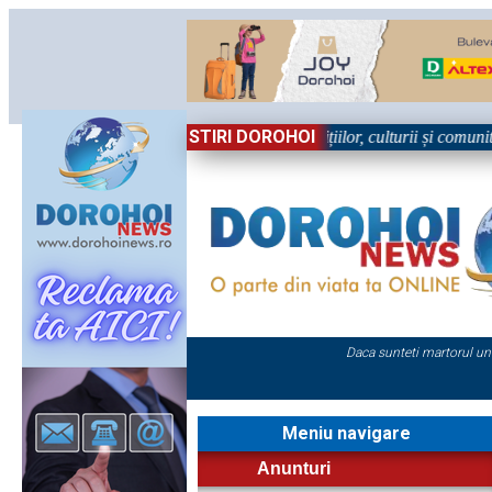
STIRI DOROHOI
 Sărbătoare!” – trei zile dedicate tradițiilor, culturii și comunității Tr
Daca sunteti martorul un
Meniu navigare
Anunturi