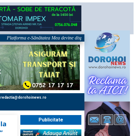
forma e-Sănătatea Mea devine disponibilă pe 1 septembrie: pacientul devi
redactia@dorohoinews.ro
Publicitate
la
”