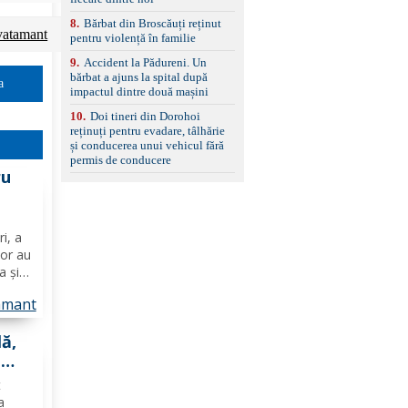
8
.
Bărbat din Broscăuți reținut
vatamant
pentru violență în familie
9
.
Accident la Pădureni. Un
bărbat a ajuns la spital după
a
impactul dintre două mașini
10
.
Doi tineri din Dorohoi
reținuți pentru evadare, tâlhărie
și conducerea unui vehicul fără
permis de conducere
ru
ri, a
lor au
a și
liere,
amant
ui și
ă,
-
t
a