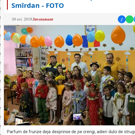
Smîrdan - FOTO
f
30 oct. 2019
,
Invatamant
Parfum de frunze deja desprinse de pe crengi, adieri dulci de strugur