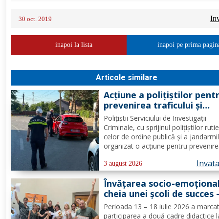
In
30 oct. 2019
inapoi la lista
inapoi pe prima pagin
Articole similare
Acțiune a polițiștilor pent
prevenirea traficului și
furturilor de autovehicule
Polițiștii Serviciului de Investigații
Criminale, cu sprijinul polițiștilor rutie
celor de ordine publică și a jandarmi
organizat o acțiune pentru prevenire
combaterea criminalității transfronta
Invat
precum și pentru combaterea traficul
3 august 2026
furturilor de autovehicule, pe raza...
Învățarea socio-emoțional
cheia unei școli de succes 
Formare Erasmus+ pentru
Perioada 13 – 18 iulie 2026 a marca
două cadre didactice de la
participarea a două cadre didactice l