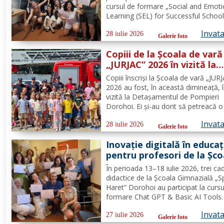
Școala Gimnazială „Spiru
cursul de formare „Social and Emoti
Haret” Dorohoi - FOTO
Learning (SEL) for Successful School
organizat de Europass SRL, Florența
Invat
Italia, finanțat prin programul de
28 iulie 2026
Galerie foto
Acreditare Erasmus +, domeniul edu
Copiii de la Școala de vară
școlară număr de referință...
„JURJAC” 2026 în vizită la
Detașamentul de Pompier
Copiii înscriși la Școala de vară „JUR
Dorohoi - FOTO
2026 au fost, în această dimineață, 
vizită la Detașamentul de Pompieri
Dorohoi. Ei și-au dorit să petreacă o 
alături de salvatori deoarece au auzi
Invat
intervențiile la care au participat și d
28 iulie 2026
Galerie foto
oamenii pe care i-au ajutat de-a lun
Inovație digitală în educaț
timpului. „Ne...
pentru profesori de la Șco
Gimnazială „Spiru Haret”
În perioada 13–18 iulie 2026, trei ca
Dorohoi prin Erasmus+ F
didactice de la Școala Gimnazială „S
Haret” Dorohoi au participat la cursu
formare Chat GPT & Basic AI Tools
organizat de Europass SRL, în Floren
Invat
Italia, finanțat în cadrul programului
27 iulie 2026
Galerie foto