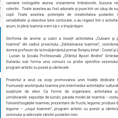
castane rostogolite aiurea, crizanteme îmbobocite, bucuria reîn
colectiv... Toate acestea au fost adunate şi puse într-un căuş de suf
copil. Toate acestea, potenţate de creativitatea școlarilor, in
sensibilitate şi obiective bine conturate, s-au regăsit într-o activit
acum, în plină toamnă vrem să v-o împărtăşim.
Simfonia de arome şi culori a însoţit activitatea „Culoare şi
toamnă” din cadrul proiectului „Sărbătoarea toamnei”, coordona
domnii profesori de la învățământul primar Rotariu Irinel - Costel și
- Lucian la Şcoala Profesională „Sfântul Apost Andrei” Smîrd
Suharău sub forma unui concurs cu probe specifice sezonului
program artistic cu poezii și cântecele.
Proiectul a avut ca scop promovarea unei tradiţii dedicate b
frumuseţii anotimpului toamna prin intermediul activităţilor cultural
susţinute de elevi. Ca forme de organizare, activitatea ș
următoarele: expoziţie de lucrări, parada modei de toamnă – cos
folosind bogățiile toamnei, prezentare de fructe, legume, produse di
legume – „coșul toamnei”, program artistic cu poezii și cântece
sezonului și adecvate vârstei școlarilor mici.