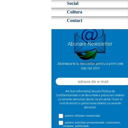
Social
Cultura
Contact
Abonare Newsletter
Aboneaza-te la newsletter pentru a primi cele
mai noi stiri!
Am fost informat(a) despre Politica de
Confidentialitate si de Securitate a prelucrarii datelor
cu caracter personal, declar ca am peste 16 ani si
sunt de acord cu prelucrarea datelor cu caracter
personal:
- pentru ofertare comerciala
- pentru activitati promotionale: concursuri,
reclame, publicitate