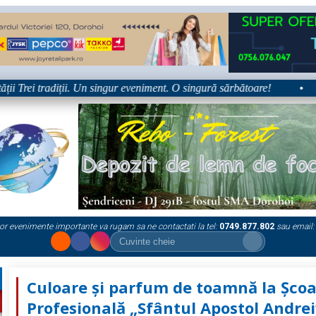
ei tradiții. Un singur eveniment. O singură sărbătoare!
•
Plat
or evenimente importante va rugam sa ne contactati la tel:
0749.877.802
sau email:
Culoare și parfum de toamnă la Școa
Profesională „Sfântul Apostol Andrei