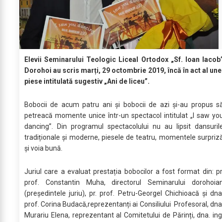
Elevii Seminarului Teologic Liceal Ortodox „Sf. Ioan Iacob
Dorohoi au scris marți, 29 octombrie 2019, încă în act al une
piese intitulată sugestiv „Ani de liceu”.
Bobocii de acum patru ani și bobocii de azi și-au propus s
petreacă momente unice într-un spectacol intitulat „I saw yo
dancing”. Din programul spectacolului nu au lipsit dansuril
tradiționale și moderne, piesele de teatru, momentele surpriz
și voia bună.
Juriul care a evaluat prestația bobocilor a fost format din: pr
prof. Constantin Muha, directorul Seminarului dorohoia
(președintele juriu), pr. prof. Petru-Georgel Chichioacă și dna
prof. Corina Budacă,reprezentanți ai Consiliului Profesoral, dna
Murariu Elena, reprezentant al Comitetului de Părinți, dna. ing