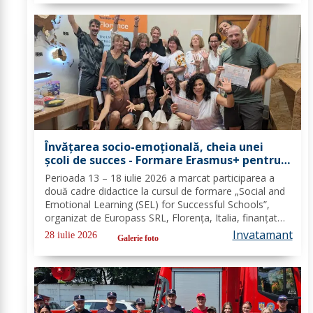
Învățarea socio-emoțională, cheia unei
școli de succes - Formare Erasmus+ pentru
două cadre didactice de la Școala
Perioada 13 – 18 iulie 2026 a marcat participarea a
Gimnazială „Spiru Haret” Dorohoi - FOTO
două cadre didactice la cursul de formare „Social and
Emotional Learning (SEL) for Successful Schools”,
organizat de Europass SRL, Florența, Italia, finanțat
prin programul de Acreditare Erasmus +, domeniul
Invatamant
28 iulie 2026
Galerie foto
educație școlară număr de referință...