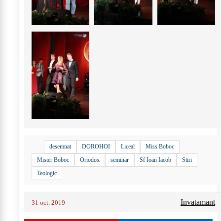
+
40
desemnat
DOROHOI
Liceal
Miss Boboc
Mister Boboc
Ortodox
seminar
Sf Ioan Iacob
Stiri
Teologic
Invatamant
31 oct. 2019