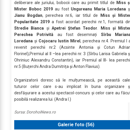
deliberare ale juriului, bobocii care au primit titlul de
Miss ş
Mister Boboc 2019
au fost
Ungureanu Maria Loredana
ș
Jianu Bogdan
, perechea nr.6, iar titlul de
Miss și Miste
Popularitate 2019
a fost acordat perechii nr.1, formată di
Stredie Bianca
și
Apetrei Ștefan Teodor
.
Miss și Miste
Perechea Potrivită
au fost desemnați
Sîrbu Marian
Loredana
și
Cojocaru Iustin Mirel
, perechea nr.4. Premiul I 
revenit perechii nr.2 (Acsinte Antonia și Cotun Adria
Florinel),Premiul al II –lea perechii nr. 3 (Sîrbu Larisa Gabriela ș
Ohriniuc Alexandru Constantin), iar Premiul al III- lea perechi
nr.5 (Buțerchi Andra Dumitrița și Anton Flavius).
Organizatorii doresc să le mulțumească, pe această cale
tuturor celor care s-au implicat în buna organizare ș
desfășurare a acestui spectacol-concurs și celor care au făcu
posibilă realizarea lui. (Andra I.)
Sursa:
DorohoiNews.ro
Galerie foto (
56
)