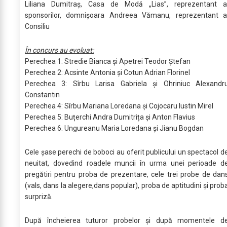
Liliana Dumitraș, Casa de Modă „Lias”, reprezentant a
sponsorilor, domnișoara Andreea Vămanu, reprezentant a
Consiliu
În concurs au evoluat:
Perechea 1: Stredie Bianca și Apetrei Teodor Ștefan
Perechea 2: Acsinte Antonia și Cotun Adrian Florinel
Perechea 3: Sîrbu Larisa Gabriela și Ohriniuc Alexandr
Constantin
Perechea 4: Sîrbu Mariana Loredana și Cojocaru Iustin Mirel
Perechea 5: Buțerchi Andra Dumitrița și Anton Flavius
Perechea 6: Ungureanu Maria Loredana și Jianu Bogdan
Cele șase perechi de boboci au oferit publicului un spectacol d
neuitat, dovedind roadele muncii în urma unei perioade d
pregătiri pentru proba de prezentare, cele trei probe de dan
(vals, dans la alegere,dans popular), proba de aptitudini și prob
surpriză.
După încheierea tuturor probelor şi după momentele d