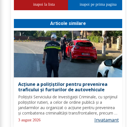
inapoi la lista
inapoi pe prima pagina
Articole similare
Acțiune a polițiștilor pentru prevenirea
traficului și furturilor de autovehicule
Polițiștii Serviciului de Investigații Criminale, cu sprijinul
polițiștilor rutieri, a celor de ordine publică și a
jandarmilor au organizat o acțiune pentru prevenirea
și combaterea criminalității transfrontaliere, precum și
pentru combaterea traficului și furturilor de
Invatamant
3 august 2026
autovehicule, pe raza...