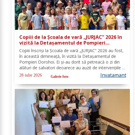
Copiii de la Școala de vară „JURJAC” 2026 în
vizită la Detașamentul de Pompieri
Dorohoi - FOTO
Copiii înscriși la Școala de vară „JURJAC” 2026 au fost,
în această dimineață, în vizită la Detașamentul de
Pompieri Dorohoi. Ei și-au dorit să petreacă o zi din
alături de salvatori deoarece au auzit de intervențiile la
care au participat și de oamenii pe care i-au ajutat de-
Invatamant
28 iulie 2026
Galerie foto
a lungul timpului. „Ne...