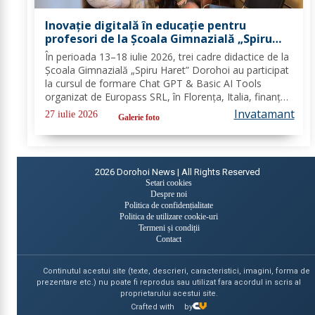
Inovație digitală în educație pentru
profesori de la Școala Gimnazială „Spiru
Haret” Dorohoi prin Erasmus+ FOTO
În perioada 13–18 iulie 2026, trei cadre didactice de la
Școala Gimnazială „Spiru Haret” Dorohoi au participat
la cursul de formare Chat GPT & Basic AI Tools
organizat de Europass SRL, în Florența, Italia, finanțat
în cadrul programului de Acreditare Erasmus +,
Invatamant
27 iulie 2026
Galerie foto
domeniul educație școlară număr,...
2026
Dorohoi News | All Rights Reserved
Setari cookies
Despre noi
Politica de confidențialitate
Politica de utilizare cookie-uri
Termeni și condiții
Contact
Continutul acestui site (texte, descrieri, caracteristici, imagini, forma de
prezentare etc.) nu poate fi reprodus sau utilizat fara acordul in scris al
proprietarului acestui site.
Crafted with
by