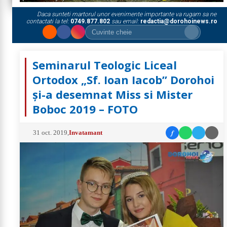
Daca sunteti martorul unor evenimente importante va rugam sa ne
contactati la tel:
0749.877.802
sau email:
redactia@dorohoinews.ro
Seminarul Teologic Liceal
Ortodox „Sf. Ioan Iacob” Dorohoi
și-a desemnat Miss si Mister
Boboc 2019 – FOTO
f
31 oct. 2019
,
Invatamant