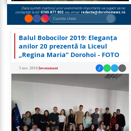
Daca sunteti martorul unor evenimente importante va rugam sa ne
contactati la tel:
0749.877.802
sau email:
redactia@dorohoinews.ro
Balul Bobocilor 2019: Eleganța
anilor 20 prezentă la Liceul
„Regina Maria” Dorohoi - FOTO
f
5 nov. 2019
,
Invatamant