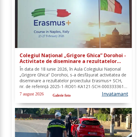
Colegiul Național „Grigore Ghica” Dorohoi -
Activitate de diseminare a rezultatelor
proiectului Erasmus+ SCH, 2025-1-RO01-
În data de 18 iunie 2026, în Aula Colegiului Național
KA121-SCH-000333361
„Grigore Ghica” Dorohoi, s-a desfășurat activitatea de
diseminare a rezultatelor proiectului Erasmus+ SCH,
nr. de referință 2025-1-RO01-KA121-SCH-000333361,
organizată de contabilul-șef, doamna Hrab Cristina, și
Invatamant
7 august 2026
Galerie foto
secretarul unității, doamna Alexa...