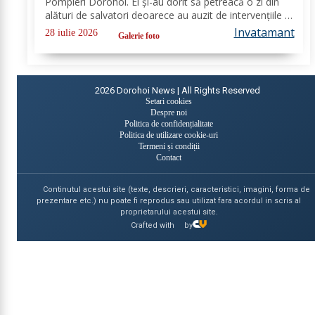
Pompieri Dorohoi. Ei și-au dorit să petreacă o zi din
alături de salvatori deoarece au auzit de intervențiile la
care au participat și de oamenii pe care i-au ajutat de-
Invatamant
28 iulie 2026
Galerie foto
a lungul timpului. „Ne...
2026
Dorohoi News | All Rights Reserved
Setari cookies
Despre noi
Politica de confidențialitate
Politica de utilizare cookie-uri
Termeni și condiții
Contact
Continutul acestui site (texte, descrieri, caracteristici, imagini, forma de
prezentare etc.) nu poate fi reprodus sau utilizat fara acordul in scris al
proprietarului acestui site.
Crafted with
by