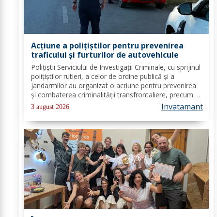
Acțiune a polițiștilor pentru prevenirea
traficului și furturilor de autovehicule
Polițiștii Serviciului de Investigații Criminale, cu sprijinul
polițiștilor rutieri, a celor de ordine publică și a
jandarmilor au organizat o acțiune pentru prevenirea
și combaterea criminalității transfrontaliere, precum și
pentru combaterea traficului și furturilor de
Invatamant
3 august 2026
autovehicule, pe raza...