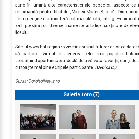
pune în lumină alte caracteristici ale bobocilor, aspecte ce î
recomandă pentru titlul de „Miss și Mister Boboc”. Din dorinț
de a menține o atmosferă cât mai plăcută, întreg evenimentu
va fi presărat cu diverse momente artistice, susținute de elevi
liceului.
Site-ul www.bal-regina.ro vine în sprijinul tuturor celor ce dores
să participe virtual în alegerea celor mai populari boboci
constituind oportunitatea ideală de a vă vota favoriții, dar și de 
cunoaște mai bine echipele participante.
(Denisa C.)
Sursa:
DorohoiNews.ro
Galerie foto (
7
)