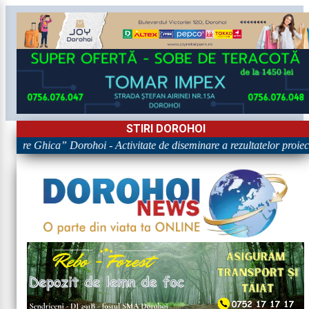
STIRI DOROHOI
igore Ghica” Dorohoi - Activitate de diseminare a rezultatelor pr