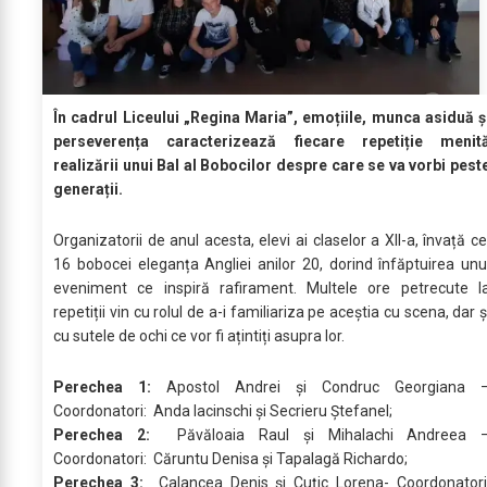
În cadrul Liceului „Regina Maria”, emoțiile, munca asiduă ș
perseverența caracterizează fiecare repetiție menit
realizării unui Bal al Bobocilor despre care se va vorbi pest
generații.
Organizatorii de anul acesta, elevi ai claselor a XII-a, învață ce
16 bobocei eleganța Angliei anilor 20, dorind înfăptuirea unu
eveniment ce inspiră rafirament. Multele ore petrecute l
repetiții vin cu rolul de a-i familiariza pe aceștia cu scena, dar ș
cu sutele de ochi ce vor fi ațintiți asupra lor.
Perechea 1:
Apostol Andrei și Condruc Georgiana 
Coordonatori: Anda Iacinschi și Secrieru Ștefanel;
Perechea 2:
Păvăloaia Raul și Mihalachi Andreea 
Coordonatori: Căruntu Denisa și Tapalagă Richardo;
Perechea 3:
Calancea Denis și Cuțic Lorena- Coordonatori