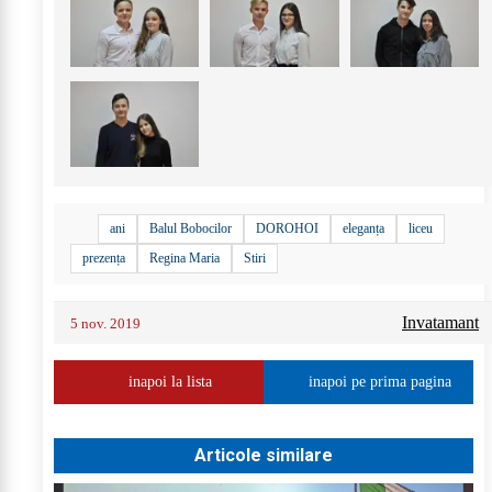
ani
Balul Bobocilor
DOROHOI
eleganța
liceu
prezența
Regina Maria
Stiri
Invatamant
5 nov. 2019
inapoi la lista
inapoi pe prima pagina
Articole similare