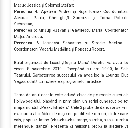
Macuc Jessica și Solomei Ștefan;
Perechea 4:
Apetrea Andrei și Ruja Ioana- Coordonatori
Alexoaie Paula, Gheorghiță Sarmiza și Toma Potcoli
Sebastian;
Perechea 5:
Mirăuți Răzvan și Gavrilescu Maria- Coordonator
Mațcu Andreea;
Perechea 6:
Iacinschi Sebastian și Stredie Adelina 
Coordonatori: Vacariu Mădălina și Popescu Robert.
Balul organizat de Liceul „Regina Maria” Dorohoi va avea lo
vineri, 8 noiembrie 2019, începând cu ora 19:00, la Sal
Teatrului. Sărbatorirea succesului va avea loc la Lounge Clu
Vegas, odată cu încheierea programelor artistice.
Tema de anul acesta este adusă chiar de pe marile culmi al
Hollywood-ului, plasând în prim plan un serial cunoscut pe to
mapamondul: „Peaky Blinders”. Cele 3 probe de dans vor servi î
evaluarea abilităților de mișcare pe diferite ritmuri, dintre care
vals, popular, latino (cha-cha-cha, tango, samba, salsa, rumba
merengue, danza). Prezenta și nelipsita probă la alegere v