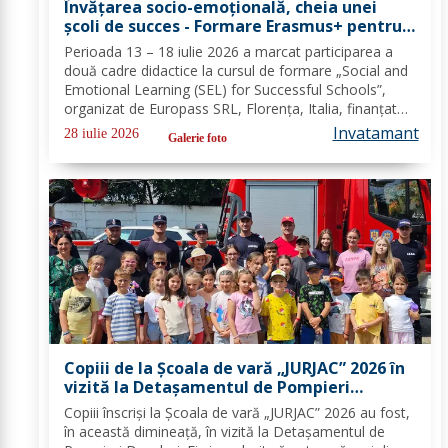
Învățarea socio-emoțională, cheia unei
școli de succes - Formare Erasmus+ pentru
două cadre didactice de la Școala
Perioada 13 – 18 iulie 2026 a marcat participarea a
Gimnazială „Spiru Haret” Dorohoi - FOTO
două cadre didactice la cursul de formare „Social and
Emotional Learning (SEL) for Successful Schools”,
organizat de Europass SRL, Florența, Italia, finanțat
prin programul de Acreditare Erasmus +, domeniul
Invatamant
28 iulie 2026
Galerie foto
educație școlară număr de referință...
Copiii de la Școala de vară „JURJAC” 2026 în
vizită la Detașamentul de Pompieri
Dorohoi - FOTO
Copiii înscriși la Școala de vară „JURJAC” 2026 au fost,
în această dimineață, în vizită la Detașamentul de