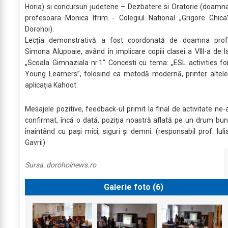
Horia) si concursuri judetene – Dezbatere si Oratorie (doamn
profesoara Monica Ifrim - Colegiul National „Grigore Ghica
Dorohoi).
Lecția demonstrativă a fost coordonată de doamna prof
Simona Alupoaie, având în implicare copiii clasei a VIII-a de l
„Scoala Gimnaziala nr.1” Concesti cu tema: „ESL activities fo
Young Learners”, folosind ca metodă modernă, printer altele
aplicația Kahoot.
Mesajele pozitive, feedback-ul primit la final de activitate ne-
confirmat, încă o dată, poziția noastră aflată pe un drum bun
înaintând cu pași mici, siguri și demni. (responsabil prof. Iuli
Gavril)
Sursa:
dorohoinews.ro
Galerie foto (
6
)