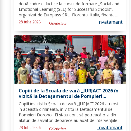
Gimnazială „Spiru Haret” Dorohoi - FOTO
două cadre didactice la cursul de formare „Social and
Emotional Learning (SEL) for Successful Schools”,
organizat de Europass SRL, Florența, Italia, finanțat
prin programul de Acreditare Erasmus +, domeniul
Invatamant
28 iulie 2026
Galerie foto
educație școlară număr de referință...
Copiii de la Școala de vară „JURJAC” 2026 în
vizită la Detașamentul de Pompieri
Dorohoi - FOTO
Copiii înscriși la Școala de vară „JURJAC” 2026 au fost,
în această dimineață, în vizită la Detașamentul de
Pompieri Dorohoi. Ei și-au dorit să petreacă o zi din
alături de salvatori deoarece au auzit de intervențiile la
care au participat și de oamenii pe care i-au ajutat de-
Invatamant
28 iulie 2026
Galerie foto