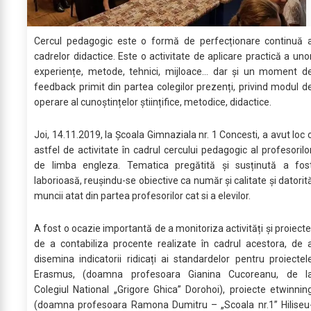
Cercul pedagogic este o formă de perfecționare continuă 
cadrelor didactice. Este o activitate de aplicare practică a uno
experiențe, metode, tehnici, mijloace… dar și un moment d
feedback primit din partea colegilor prezenți, privind modul d
operare al cunoștințelor științifice, metodice, didactice.
Joi, 14.11.2019, la Școala Gimnaziala nr. 1 Concesti, a avut loc 
astfel de activitate în cadrul cercului pedagogic al profesorilo
de limba engleza. Tematica pregătită și susținută a fos
laborioasă, reușindu-se obiective ca număr și calitate și datorit
muncii atat din partea profesorilor cat si a elevilor.
A fost o ocazie importantă de a monitoriza activități și proiecte
de a contabiliza procente realizate în cadrul acestora, de 
disemina indicatorii ridicați ai standardelor pentru proiectel
Erasmus, (doamna profesoara Gianina Cucoreanu, de l
Colegiul National „Grigore Ghica” Dorohoi), proiecte etwinnin
(doamna profesoara Ramona Dumitru – „Scoala nr.1” Hiliseu