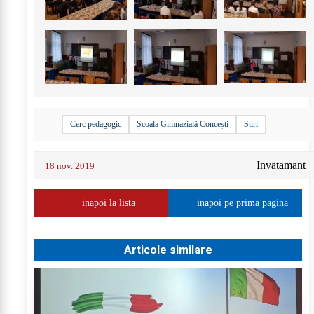
Cerc pedagogic
Școala Gimnazială Concești
Stiri
Invatamant
18 nov. 2019
inapoi la lista
inapoi pe prima pagina
Articole similare