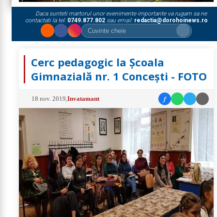
Daca sunteti martorul unor evenimente importante va rugam sa ne
contactati la tel:
0749.877.802
sau email:
redactia@dorohoinews.ro
Cerc pedagogic la Școala
Gimnazială nr. 1 Concești - FOTO
f
18 nov. 2019
,
Invatamant