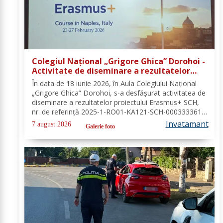
Colegiul Național „Grigore Ghica” Dorohoi -
Activitate de diseminare a rezultatelor
proiectului Erasmus+ SCH, 2025-1-RO01-
În data de 18 iunie 2026, în Aula Colegiului Național
KA121-SCH-000333361
„Grigore Ghica” Dorohoi, s-a desfășurat activitatea de
diseminare a rezultatelor proiectului Erasmus+ SCH,
nr. de referință 2025-1-RO01-KA121-SCH-000333361,
organizată de contabilul-șef, doamna Hrab Cristina, și
Invatamant
7 august 2026
Galerie foto
secretarul unității, doamna Alexa...