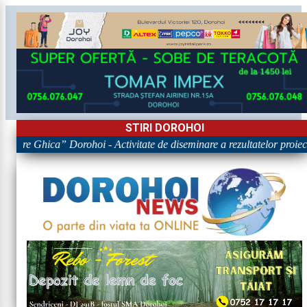
STIRI DOROHOI
igore Ghica” Dorohoi - Activitate de diseminare a rezultatelor pr