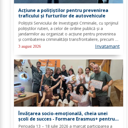
Acțiune a polițiștilor pentru prevenirea
traficului și furturilor de autovehicule
Polițiștii Serviciului de Investigații Criminale, cu sprijinul
polițiștilor rutieri, a celor de ordine publică și a
jandarmilor au organizat o acțiune pentru prevenirea
și combaterea criminalității transfrontaliere, precum și
pentru combaterea traficului și furturilor de
Invatamant
3 august 2026
autovehicule, pe raza...
Învățarea socio-emoțională, cheia unei
școli de succes - Formare Erasmus+ pentru
două cadre didactice de la Școala
Perioada 13 – 18 iulie 2026 a marcat participarea a