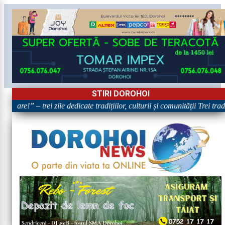
STIRI DOROHOI
oare!” – trei zile dedicate tradițiilor, culturii și comunității Trei trad