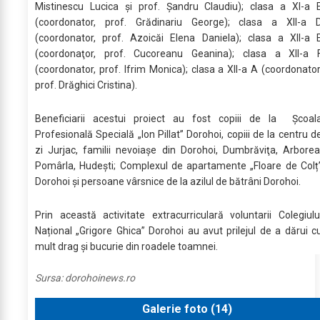
Mistinescu Lucica şi prof. Şandru Claudiu); clasa a XI-a 
(coordonator, prof. Grădinariu George); clasa a XII-a 
(coordonator, prof. Azoicăi Elena Daniela); clasa a XII-a 
(coordonaţor, prof. Cucoreanu Geanina); clasa a XII-a 
(coordonator, prof. Ifrim Monica); clasa a XII-a A (coordonator
prof. Drăghici Cristina).
Beneficiarii acestui proiect au fost copiii de la Şcoal
Profesională Specială „Ion Pillat” Dorohoi, copiii de la centru d
zi Jurjac, familii nevoiaşe din Dorohoi, Dumbrăviţa, Arborea
Pomârla, Hudeşti; Complexul de apartamente „Floare de Colț
Dorohoi și persoane vârsnice de la azilul de bătrâni Dorohoi.
Prin această activitate extracurriculară voluntarii Colegiulu
Național „Grigore Ghica” Dorohoi au avut prilejul de a dărui c
mult drag şi bucurie din roadele toamnei.
Sursa:
dorohoinews.ro
Galerie foto (
14
)