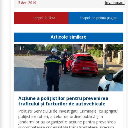
Invatamant
5 dec. 2019
inapoi la lista
inapoi pe prima pagina
Articole similare
Acțiune a polițiștilor pentru prevenirea
traficului și furturilor de autovehicule
Polițiștii Serviciului de Investigații Criminale, cu sprijinul
polițiștilor rutieri, a celor de ordine publică și a
jandarmilor au organizat o acțiune pentru prevenirea
și combaterea criminalității transfrontaliere, precum și