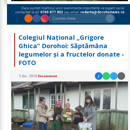
Daca sunteti martorul unor evenimente importante va rugam sa ne
contactati la tel:
0749.877.802
sau email:
redactia@dorohoinews.ro
Colegiul Național „Grigore
Ghica” Dorohoi: Săptămâna
legumelor și a fructelor donate -
FOTO
f
5 dec. 2019
,
Invatamant