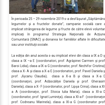
În perioada 25 – 29 noiembrie 2019 s-a desfășurat „Săptămân
legumelor şi a fructelor donate”, campanie socială care 
implicat strângerea de legume şi fructe de către elevii voluntar
implicaţi în programul Strategia Naţională de Acţiun
Comunitară (SNAC) şi donarea lor familiilor aflate în dificultat
sau unor instituţii sociale.
La ediția din anul acesta s-au implicat elevi din clasa a IX a D ş
clasa a IX –a E (coordonatori, prof. Agrăpinei Carmen şi prof
Baroi Lidia); clasa a IX-a G (coordonator, prof. Nechifor Cristina)
clasa a X- A și clasa a X-a E (coordonatori, prof. Pavel Daniela ş
prof. Jîşcanu Claudia); clasa a X-a B şi clasa a X-a 
(coordonaţori, prof. Adăscăliţei Daniela şi prof. Gherasi
Daniela); clasa a X- F (coordonator, prof. Lipşa Crina); clasa a XI
a A (coordonaţor, prof. Stoica Iulia Maria); clasa a XI-a 
(coordonator, prof. Ignat Luminiţa); clasa a XI-a F (coordonaţor
prof. Codreanu Marinela); clasa a XI-a G (coordonator prof