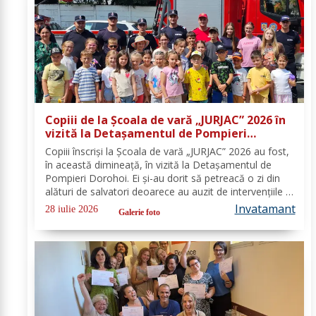
Copiii de la Școala de vară „JURJAC” 2026 în
vizită la Detașamentul de Pompieri
Dorohoi - FOTO
Copiii înscriși la Școala de vară „JURJAC” 2026 au fost,
în această dimineață, în vizită la Detașamentul de
Pompieri Dorohoi. Ei și-au dorit să petreacă o zi din
alături de salvatori deoarece au auzit de intervențiile la
care au participat și de oamenii pe care i-au ajutat de-
Invatamant
28 iulie 2026
Galerie foto
a lungul timpului. „Ne...