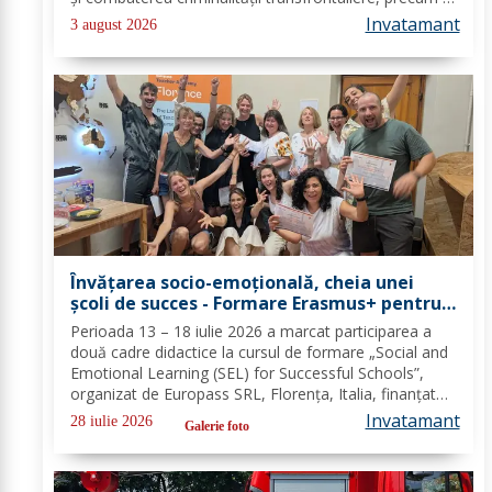
pentru combaterea traficului și furturilor de
Invatamant
3 august 2026
autovehicule, pe raza...
Învățarea socio-emoțională, cheia unei
școli de succes - Formare Erasmus+ pentru
două cadre didactice de la Școala
Perioada 13 – 18 iulie 2026 a marcat participarea a
Gimnazială „Spiru Haret” Dorohoi - FOTO
două cadre didactice la cursul de formare „Social and
Emotional Learning (SEL) for Successful Schools”,
organizat de Europass SRL, Florența, Italia, finanțat
prin programul de Acreditare Erasmus +, domeniul
Invatamant
28 iulie 2026
Galerie foto
educație școlară număr de referință...