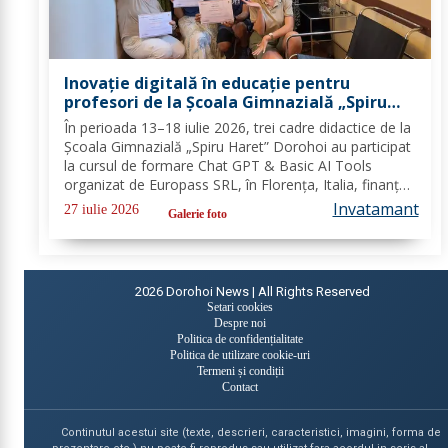
Inovație digitală în educație pentru
profesori de la Școala Gimnazială „Spiru
Haret” Dorohoi prin Erasmus+ FOTO
În perioada 13–18 iulie 2026, trei cadre didactice de la
Școala Gimnazială „Spiru Haret” Dorohoi au participat
la cursul de formare Chat GPT & Basic AI Tools
organizat de Europass SRL, în Florența, Italia, finanțat
în cadrul programului de Acreditare Erasmus +,
Invatamant
27 iulie 2026
Galerie foto
domeniul educație școlară număr,...
2026
Dorohoi News | All Rights Reserved
Setari cookies
Despre noi
Politica de confidențialitate
Politica de utilizare cookie-uri
Termeni și condiții
Contact
Continutul acestui site (texte, descrieri, caracteristici, imagini, forma de