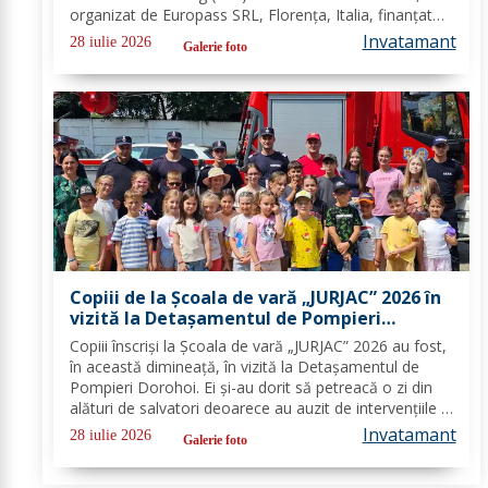
organizat de Europass SRL, Florența, Italia, finanțat
prin programul de Acreditare Erasmus +, domeniul
Invatamant
28 iulie 2026
Galerie foto
educație școlară număr de referință...
Copiii de la Școala de vară „JURJAC” 2026 în
vizită la Detașamentul de Pompieri
Dorohoi - FOTO
Copiii înscriși la Școala de vară „JURJAC” 2026 au fost,
în această dimineață, în vizită la Detașamentul de
Pompieri Dorohoi. Ei și-au dorit să petreacă o zi din
alături de salvatori deoarece au auzit de intervențiile la
care au participat și de oamenii pe care i-au ajutat de-
Invatamant
28 iulie 2026
Galerie foto
a lungul timpului. „Ne...