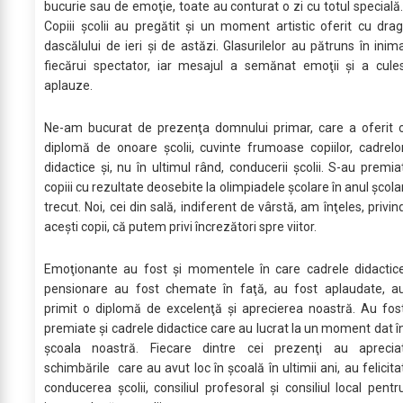
bucurie sau de emoţie, toate au conturat o zi cu totul specială
Copiii şcolii au pregătit şi un moment artistic oferit cu drag
dascălului de ieri şi de astăzi. Glasurilelor au pătruns în inim
fiecărui spectator, iar mesajul a semănat emoţii şi a cule
aplauze.
Ne-am bucurat de prezenţa domnului primar, care a oferit 
diplomă de onoare şcolii, cuvinte frumoase copiilor, cadrelo
didactice şi, nu în ultimul rând, conducerii şcolii. S-au premia
copiii cu rezultate deosebite la olimpiadele şcolare în anul şcola
trecut. Noi, cei din sală, indiferent de vârstă, am înţeles, privin
aceşti copii, că putem privi încrezători spre viitor.
Emoţionante au fost şi momentele în care cadrele didactic
pensionare au fost chemate în faţă, au fost aplaudate, a
primit o diplomă de excelenţă şi aprecierea noastră. Au fos
premiate şi cadrele didactice care au lucrat la un moment dat î
şcoala noastră. Fiecare dintre cei prezenţi au aprecia
schimbările care au avut loc în şcoală în ultimii ani, au felicita
conducerea şcolii, consiliul profesoral şi consiliul local pentr