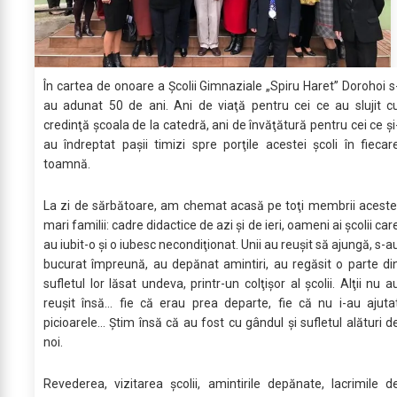
În cartea de onoare a Şcolii Gimnaziale „Spiru Haret” Dorohoi s
au adunat 50 de ani. Ani de viaţă pentru cei ce au slujit c
credinţă școala de la catedră, ani de învăţătură pentru cei ce şi
au îndreptat paşii timizi spre porţile acestei școli în fiecar
toamnă.
La zi de sărbătoare, am chemat acasă pe toţi membrii aceste
mari familii: cadre didactice de azi şi de ieri, oameni ai şcolii car
au iubit-o şi o iubesc necondiţionat. Unii au reuşit să ajungă, s-a
bucurat împreună, au depănat amintiri, au regăsit o parte di
sufletul lor lăsat undeva, printr-un colţişor al şcolii. Alţii nu a
reuşit însă… fie că erau prea departe, fie că nu i-au ajuta
picioarele… Ştim însă că au fost cu gândul şi sufletul alături d
noi.
Revederea, vizitarea şcolii, amintirile depănate, lacrimile d