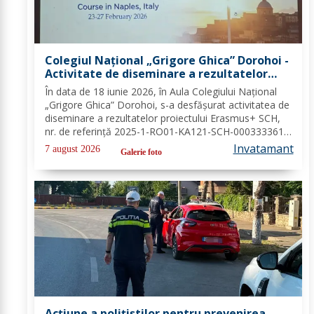
Colegiul Național „Grigore Ghica” Dorohoi -
Activitate de diseminare a rezultatelor
proiectului Erasmus+ SCH, 2025-1-RO01-
În data de 18 iunie 2026, în Aula Colegiului Național
KA121-SCH-000333361
„Grigore Ghica” Dorohoi, s-a desfășurat activitatea de
diseminare a rezultatelor proiectului Erasmus+ SCH,
nr. de referință 2025-1-RO01-KA121-SCH-000333361,
organizată de contabilul-șef, doamna Hrab Cristina, și
Invatamant
7 august 2026
Galerie foto
secretarul unității, doamna Alexa...
Acțiune a polițiștilor pentru prevenirea