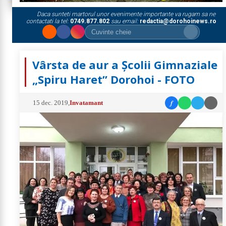
Daca sunteti martorul unor evenimente importante va rugam sa ne
contactati la tel:
0749.877.802
sau email:
redactia@dorohoinews.ro
Vârsta de aur a Şcolii Gimnaziale
„Spiru Haret” Dorohoi - FOTO
f
15 dec. 2019
,
Invatamant