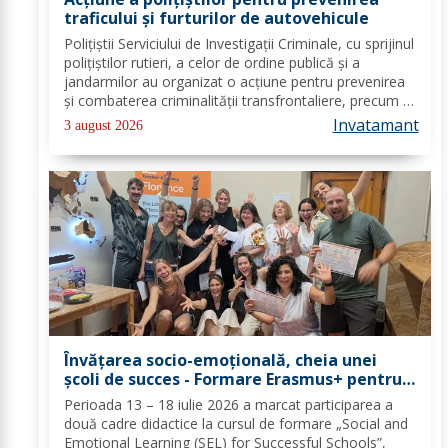
traficului și furturilor de autovehicule
Polițiștii Serviciului de Investigații Criminale, cu sprijinul
polițiștilor rutieri, a celor de ordine publică și a
jandarmilor au organizat o acțiune pentru prevenirea
și combaterea criminalității transfrontaliere, precum și
pentru combaterea traficului și furturilor de
Invatamant
3 august 2026
autovehicule, pe raza...
Învățarea socio-emoțională, cheia unei
școli de succes - Formare Erasmus+ pentru
două cadre didactice de la Școala
Perioada 13 – 18 iulie 2026 a marcat participarea a
Gimnazială „Spiru Haret” Dorohoi - FOTO
două cadre didactice la cursul de formare „Social and
Emotional Learning (SEL) for Successful Schools”,