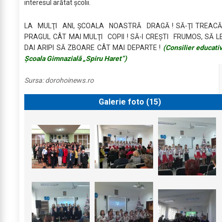
interesul arătat şcolii.
LA MULŢI ANI, ŞCOALA NOASTRĂ DRAGĂ ! SĂ-ŢI TREAC
PRAGUL CÂT MAI MULŢI COPII ! SĂ-I CREŞTI FRUMOS, SĂ L
DAI ARIPI SĂ ZBOARE CÂT MAI DEPARTE !
(Consilier educativ
Şcoala Gimnazială „Spiru Haret”)
Sursa:
dorohoinews.ro
Galerie foto (
15
)