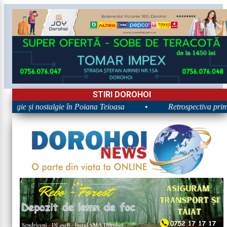
STIRI DOROHOI
nergie și nostalgie în Poiana Teioasa
•
Retrospectiva primei 