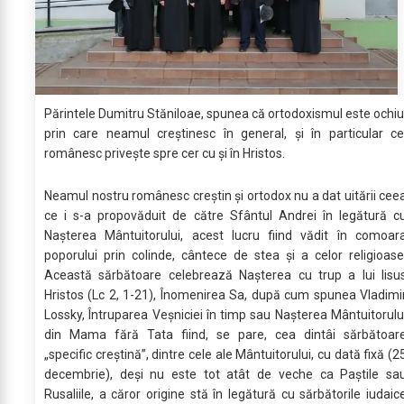
Părintele Dumitru Stăniloae, spunea că ortodoxismul este ochiu
prin care neamul creștinesc în general, și în particular ce
românesc privește spre cer cu și în Hristos.
Neamul nostru românesc creștin și ortodox nu a dat uitării cee
ce i s-a propovăduit de către Sfântul Andrei în legătură c
Nașterea Mântuitorului, acest lucru fiind vădit în comoar
poporului prin colinde, cântece de stea și a celor religioase
Această sărbătoare celebrează Naşterea cu trup a lui Iisu
Hristos (Lc 2, 1-21), Înomenirea Sa, după cum spunea Vladimi
Lossky, Întruparea Veșniciei în timp sau Nașterea Mântuitorulu
din Mama fără Tata fiind, se pare, cea dintâi sărbătoar
„specific creştină”, dintre cele ale Mântuitorului, cu dată fixă (2
decembrie), deşi nu este tot atât de veche ca Paştile sa
Rusaliile, a căror origine stă în legătură cu sărbătorile iudaic