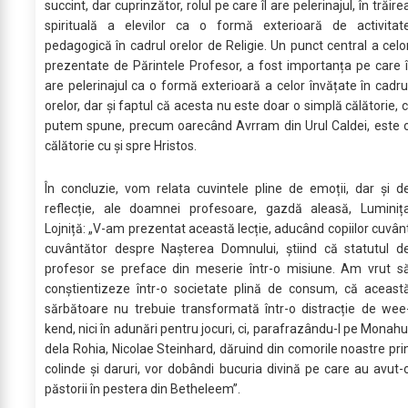
succint, dar cuprinzător, rolul pe care îl are pelerinajul, în trăire
spirituală a elevilor ca o formă exterioară de activitat
pedagogică în cadrul orelor de Religie. Un punct central a celo
prezentate de Părintele Profesor, a fost importanța pe care î
are pelerinajul ca o formă exterioară a celor învățate în cadru
orelor, dar și faptul că acesta nu este doar o simplă călătorie, c
putem spune, precum oarecând Avrram din Urul Caldei, este 
călătorie cu și spre Hristos.
În concluzie, vom relata cuvintele pline de emoții, dar și d
reflecție, ale doamnei profesoare, gazdă aleasă, Luminiț
Lojniță: „V-am prezentat această lecție, aducând copiilor cuvân
cuvântător despre Nașterea Domnului, știind că statutul d
profesor se preface din meserie într-o misiune. Am vrut s
conștientizeze într-o societate plină de consum, că aceast
sărbătoare nu trebuie transformată într-o distracție de wee
kend, nici în adunări pentru jocuri, ci, parafrazându-l pe Monahu
dela Rohia, Nicolae Steinhard, dăruind din comorile noastre pri
colinde și daruri, vor dobândi bucuria divină pe care au avut-
păstorii în pestera din Betheleem”.