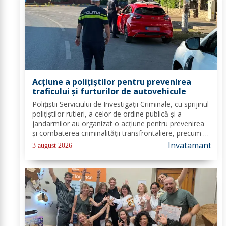
Acțiune a polițiștilor pentru prevenirea
traficului și furturilor de autovehicule
Polițiștii Serviciului de Investigații Criminale, cu sprijinul
polițiștilor rutieri, a celor de ordine publică și a
jandarmilor au organizat o acțiune pentru prevenirea
și combaterea criminalității transfrontaliere, precum și
pentru combaterea traficului și furturilor de
Invatamant
3 august 2026
autovehicule, pe raza...