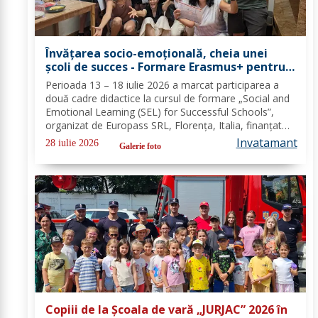
Învățarea socio-emoțională, cheia unei
școli de succes - Formare Erasmus+ pentru
două cadre didactice de la Școala
Perioada 13 – 18 iulie 2026 a marcat participarea a
Gimnazială „Spiru Haret” Dorohoi - FOTO
două cadre didactice la cursul de formare „Social and
Emotional Learning (SEL) for Successful Schools”,
organizat de Europass SRL, Florența, Italia, finanțat
prin programul de Acreditare Erasmus +, domeniul
Invatamant
28 iulie 2026
Galerie foto
educație școlară număr de referință...
Copiii de la Școala de vară „JURJAC” 2026 în