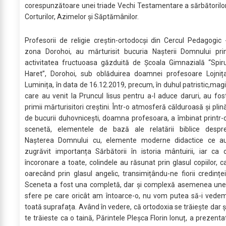
corespunzătoare unei triade Vechi Testamentare a sărbătorilo
Corturilor, Azimelor și Săptămânilor.
Profesorii de religie creștin-ortodocși din Cercul Pedagogic 
zona Dorohoi, au mărturisit bucuria Nașterii Domnului pri
activitatea fructuoasa găzduită de Școala Gimnazială “Spir
Haret”, Dorohoi, sub oblăduirea doamnei profesoare Lojniț
Luminița, în data de 16.12.2019, precum, în duhul patristic,magi
care au venit la Pruncul Iisus pentru a-I aduce daruri, au fos
primii mărturisitori creștini. Într-o atmosferă călduroasă și plin
de bucurii duhovnicești, doamna profesoara, a îmbinat printr-
scenetă, elementele de bază ale relatării biblice despr
Nașterea Domnului cu, elemente moderne didactice ce a
zugrăvit importanța Sărbătorii în istoria mântuirii, iar ca 
încoronare a toate, colindele au răsunat prin glasul copiilor, c
oarecând prin glasul angelic, transimițându-ne fiorii credinței
Sceneta a fost una completă, dar și complexă asemenea une
sfere pe care oricât am întoarce-o, nu vom putea să-i vede
toată suprafața. Având în vedere, că ortodoxia se trăiește dar ș
te trăieste ca o taină, Părintele Pleșca Florin Ionuț, a prezenta