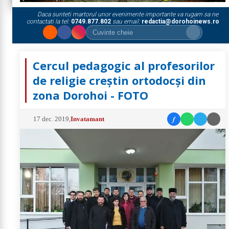
Daca sunteti martorul unor evenimente importante va rugam sa ne
contactati la tel:
0749.877.802
sau email:
redactia@dorohoinews.ro
Cercul pedagogic al profesorilor
de religie creștin ortodocși din
zona Dorohoi - FOTO
f
17 dec. 2019
,
Invatamant