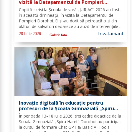
vizită la Detașamentul de Pompieri
Dorohoi - FOTO
Copiii înscriși la Școala de vară „JURJAC” 2026 au fost,
în această dimineață, în vizită la Detașamentul de
Pompieri Dorohoi. Ei și-au dorit să petreacă o zi din
alături de salvatori deoarece au auzit de intervențiile la
care au participat și de oamenii pe care i-au ajutat de-
Invatamant
28 iulie 2026
Galerie foto
a lungul timpului. „Ne...
Inovație digitală în educație pentru
profesori de la Școala Gimnazială „Spiru
Haret” Dorohoi prin Erasmus+ FOTO
În perioada 13–18 iulie 2026, trei cadre didactice de la
Școala Gimnazială „Spiru Haret” Dorohoi au participat
la cursul de formare Chat GPT & Basic AI Tools