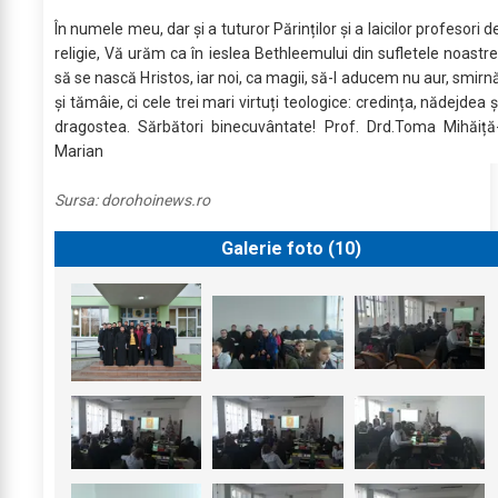
În numele meu, dar și a tuturor Părinților și a laicilor profesori d
religie, Vă urăm ca în ieslea Bethleemului din sufletele noastre
să se nască Hristos, iar noi, ca magii, să-I aducem nu aur, smirn
și tămâie, ci cele trei mari virtuți teologice: credința, nădejdea ș
dragostea. Sărbători binecuvântate! Prof. Drd.Toma Mihăiță
Marian
Sursa:
dorohoinews.ro
Galerie foto (
10
)