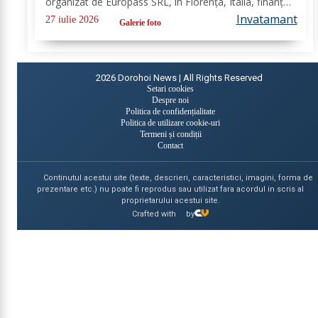
organizat de Europass SRL, în Florența, Italia, finanțat
în cadrul programului de Acreditare Erasmus +,
Invatamant
27 iulie 2026
Galerie foto
domeniul educație școlară număr,...
2026
Dorohoi News | All Rights Reserved
Setari cookies
Despre noi
Politica de confidențialitate
Politica de utilizare cookie-uri
Termeni și condiții
Contact
Continutul acestui site (texte, descrieri, caracteristici, imagini, forma de
prezentare etc.) nu poate fi reprodus sau utilizat fara acordul in scris al
proprietarului acestui site.
Crafted with
by