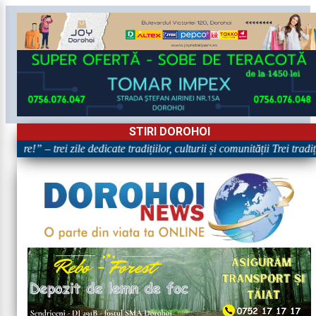
STIRI DOROHOI
are!” – trei zile dedicate tradițiilor, culturii și comunității Trei tradi