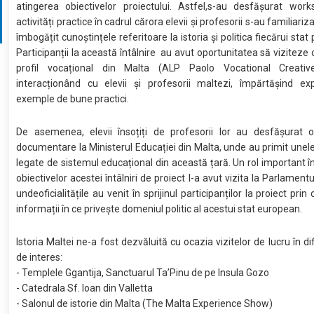
atingerea obiectivelor proiectului. Astfel,s-au desfășurat work
activități practice în cadrul cărora elevii și profesorii s-au familiariz
îmbogățit cunoștințele referitoare la istoria și politica fiecărui stat 
Participanții la această întâlnire au avut oportunitatea să viziteze 
profil vocațional din Malta (ALP Paolo Vocational Creativ
interacționând cu elevii și profesorii maltezi, împărtășind exp
exemple de bune practici.
De asemenea, elevii însoțiți de profesorii lor au desfășurat o
documentare la Ministerul Educației din Malta, unde au primit unele
legate de sistemul educațional din această țară. Un rol important î
obiectivelor acestei întâlniri de proiect l-a avut vizita la Parlament
undeoficialitățile au venit în sprijinul participanților la proiect prin
informații în ce privește domeniul politic al acestui stat european.
Istoria Maltei ne-a fost dezvăluită cu ocazia vizitelor de lucru în d
de interes:
- Templele Ggantija, Sanctuarul Ta’Pinu de pe Insula Gozo
- Catedrala Sf. Ioan din Valletta
- Salonul de istorie din Malta (The Malta Experience Show)