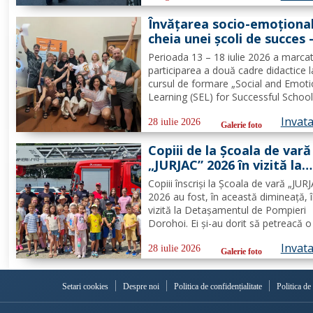
furturilor de autovehicule, pe raza...
Învățarea socio-emoțional
cheia unei școli de succes 
Formare Erasmus+ pentru
Perioada 13 – 18 iulie 2026 a marca
două cadre didactice de la
participarea a două cadre didactice l
Școala Gimnazială „Spiru
cursul de formare „Social and Emoti
Haret” Dorohoi - FOTO
Learning (SEL) for Successful School
organizat de Europass SRL, Florența
Invat
Italia, finanțat prin programul de
28 iulie 2026
Galerie foto
Acreditare Erasmus +, domeniul edu
Copiii de la Școala de vară
școlară număr de referință...
„JURJAC” 2026 în vizită la
Detașamentul de Pompier
Copiii înscriși la Școala de vară „JUR
Dorohoi - FOTO
2026 au fost, în această dimineață, 
vizită la Detașamentul de Pompieri
Dorohoi. Ei și-au dorit să petreacă o 
alături de salvatori deoarece au auzi
Invat
intervențiile la care au participat și d
28 iulie 2026
Galerie foto
oamenii pe care i-au ajutat de-a lun
timpului. „Ne...
Setari cookies
Despre noi
Politica de confidențialitate
Politica de