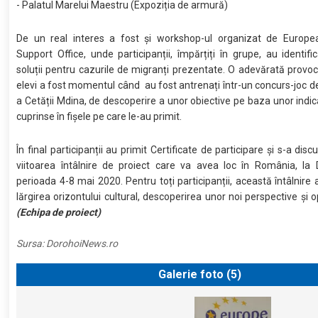
- Palatul Marelui Maestru (Expoziția de armură)
De un real interes a fost și workshop-ul organizat de Europ
Support Office, unde participanții, împărțiți în grupe, au identific
soluții pentru cazurile de migranți prezentate. O adevărată provo
elevi a fost momentul când au fost antrenați într-un concurs-joc d
a Cetății Mdina, de descoperire a unor obiective pe baza unor indica
cuprinse în fișele pe care le-au primit.
În final participanții au primit Certificate de participare și s-a dis
viitoarea întâlnire de proiect care va avea loc în România, la 
perioada 4-8 mai 2020. Pentru toți participanții, această întâlnire
lărgirea orizontului cultural, descoperirea unor noi perspective și o
(Echipa de proiect)
Sursa:
DorohoiNews.ro
Galerie foto (
5
)