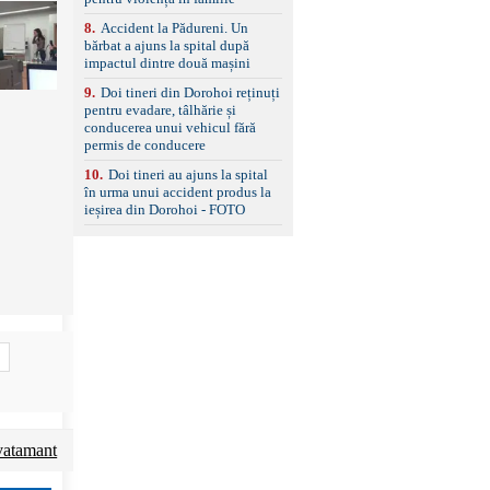
standard Euro 6 Trapă
8
.
Accident la Pădureni. Un
panoramică, geamuri
bărbat a ajuns la spital după
spate fumurii Carlig de
impactul dintre două mașini
remorcare Bonus: -
Covorașe textile montate
9
.
Doi tineri din Dorohoi reținuți
pe mașină. -Ofer și un
pentru evadare, tâlhărie și
set de covorașe din
conducerea unui vehicul fără
cauciuc/pvc. -Se vinde
permis de conducere
împreună cu un set de
anvelope de iarnă.
10
.
Doi tineri au ajuns la spital
în urma unui accident produs la
ieșirea din Dorohoi - FOTO
vatamant