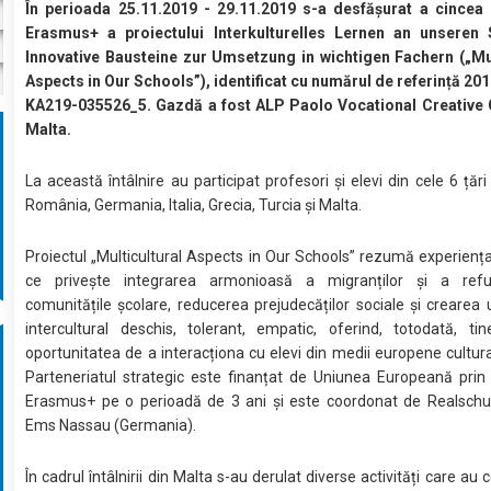
În perioada 25.11.2019 - 29.11.2019 s-a desfășurat a cincea 
Erasmus+ a proiectului Interkulturelles Lernen an unseren
Innovative Bausteine zur Umsetzung in wichtigen Fachern („Mul
Aspects in Our Schools”), identificat cu numărul de referință 2
KA219-035526_5. Gazdă a fost ALP Paolo Vocational Creative 
Malta.
La această întâlnire au participat profesori și elevi din cele 6 țări
România, Germania, Italia, Grecia, Turcia și Malta.
Proiectul „Multicultural Aspects in Our Schools” rezumă experiența 
ce privește integrarea armonioasă a migranților și a refug
comunitățile școlare, reducerea prejudecăților sociale și crearea 
intercultural deschis, tolerant, empatic, oferind, totodată, tine
oportunitatea de a interacționa cu elevi din medii europene cultural
Parteneriatul strategic este finanțat de Uniunea Europeană prin
Erasmus+ pe o perioadă de 3 ani și este coordonat de Realschu
Ems Nassau (Germania).
În cadrul întâlnirii din Malta s-au derulat diverse activități care au c