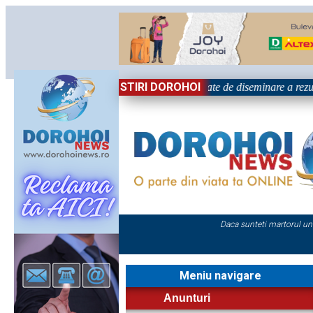
STIRI DOROHOI
nal „Grigore Ghica” Dorohoi - Activitate de diseminare a rezultat
Daca sunteti martorul un
Meniu navigare
Anunturi