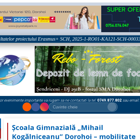
elor proiectului Erasmus+ SCH, 2025-1-RO01-KA121-SCH-000333361
or evenimente importante va rugam sa ne contactati la tel:
0749.877.802
sau email:
Școala Gimnazială „Mihail
Kogălniceanu” Dorohoi – mobilitate