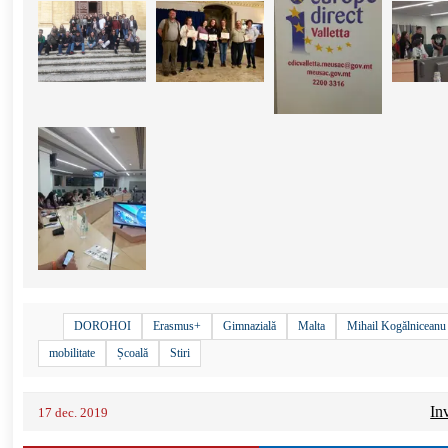
DOROHOI
Erasmus+
Gimnazială
Malta
Mihail Kogălniceanu
mobilitate
Școală
Stiri
In
17 dec. 2019