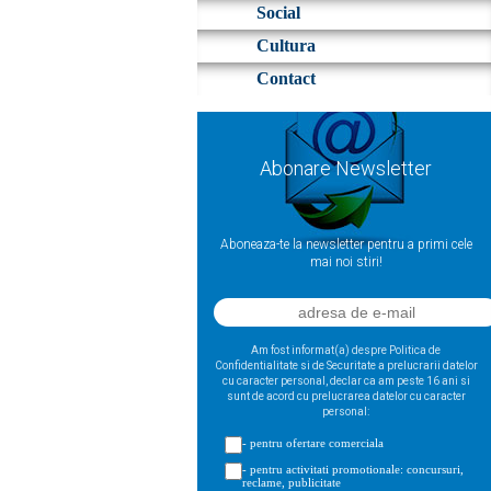
Social
Cultura
Contact
Abonare Newsletter
Aboneaza-te la newsletter pentru a primi cele
mai noi stiri!
Am fost informat(a) despre Politica de
Confidentialitate si de Securitate a prelucrarii datelor
cu caracter personal, declar ca am peste 16 ani si
sunt de acord cu prelucrarea datelor cu caracter
personal:
- pentru ofertare comerciala
- pentru activitati promotionale: concursuri,
reclame, publicitate