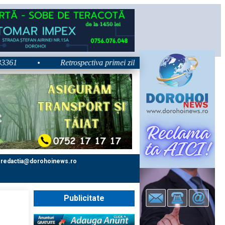
•
Retrospectiva primei zile la Zilele Nordului 2026: Dezbateri, 
redactia@dorohoinews.ro
Publicitate