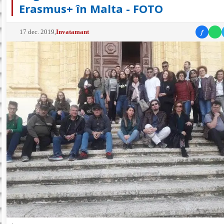
Erasmus+ în Malta - FOTO
f
17 dec. 2019
,
Invatamant