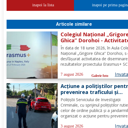
inapoi la lista
inapoi pe prima pagin
Articole similare
Colegiul Național „Grigor
Ghica” Dorohoi - Activitat
diseminare a rezultatelor
În data de 18 iunie 2026, în Aula Cole
proiectului Erasmus+ SCH,
Național „Grigore Ghica” Dorohoi, s
2025-1-RO01-KA121-SCH-
desfășurat activitatea de diseminare
000333361
rezultatelor proiectului Erasmus+ SC
de referință 2025-1-RO01-KA121-SC
Invat
000333361, organizată de contabilul
7 august 2026
Galerie foto
doamna Hrab Cristina, și secretarul
Acțiune a polițiștilor pent
unității, doamna Alexa...
prevenirea traficului și
furturilor de autovehicule
Polițiștii Serviciului de Investigații
Criminale, cu sprijinul polițiștilor rutie
celor de ordine publică și a jandarmi
organizat o acțiune pentru prevenire
combaterea criminalității transfronta
Invat
precum și pentru combaterea traficul
3 august 2026