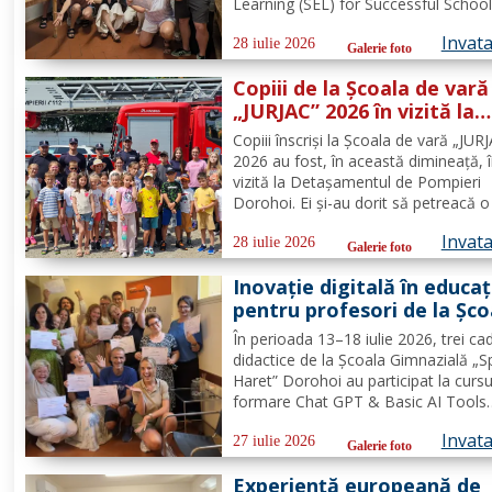
Haret” Dorohoi - FOTO
Learning (SEL) for Successful School
organizat de Europass SRL, Florența
Invat
Italia, finanțat prin programul de
28 iulie 2026
Galerie foto
Acreditare Erasmus +, domeniul edu
Copiii de la Școala de vară
școlară număr de referință...
„JURJAC” 2026 în vizită la
Detașamentul de Pompier
Copiii înscriși la Școala de vară „JUR
Dorohoi - FOTO
2026 au fost, în această dimineață, 
vizită la Detașamentul de Pompieri
Dorohoi. Ei și-au dorit să petreacă o 
alături de salvatori deoarece au auzi
Invat
intervențiile la care au participat și d
28 iulie 2026
Galerie foto
oamenii pe care i-au ajutat de-a lun
Inovație digitală în educaț
timpului. „Ne...
pentru profesori de la Șco
Gimnazială „Spiru Haret”
În perioada 13–18 iulie 2026, trei ca
Dorohoi prin Erasmus+ F
didactice de la Școala Gimnazială „S
Haret” Dorohoi au participat la cursu
formare Chat GPT & Basic AI Tools
organizat de Europass SRL, în Floren
Invat
Italia, finanțat în cadrul programului
27 iulie 2026
Galerie foto
Acreditare Erasmus +, domeniul edu
Experiență europeană de
școlară număr,...