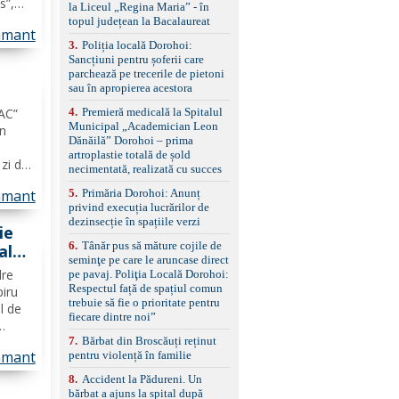
s”,
la Liceul „Regina Maria” - în
împreună cu un set de
,
topul județean la Bacalaureat
anvelope de iarnă.
amant
3
.
Poliția locală Dorohoi:
cație
Sancțiuni pentru șoferii care
parchează pe trecerile de pietoni
sau în apropierea acestora
i
4
.
Premieră medicală la Spitalul
JAC”
Municipal „Academician Leon
în
Dănăilă” Dorohoi – prima
artroplastie totală de șold
zi din
necimentată, realizată cu succes
t de
5
.
Primăria Dorohoi: Anunț
amant
e
privind execuția lucrărilor de
gul
dezinsecție în spațiile verzi
ie
6
.
Tânăr pus să măture cojile de
ala
seminţe pe care le aruncase direct
dre
pe pavaj. Poliţia Locală Dorohoi:
OTO
Respectul față de spațiul comun
piru
trebuie să fie o prioritate pentru
l de
fiecare dintre noi”
7
.
Bărbat din Broscăuți reținut
ța,
amant
pentru violență în familie
 de
cație
8
.
Accident la Pădureni. Un
bărbat a ajuns la spital după