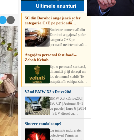
O
Ultimele anunturi
SC din Dorohoi angajează șofer
categoria C+E pe perioadă
nedeterminată
Societate comercială din
Dorohoi angajează șofer
categoria C+E pe
perioadă nedeterminată.
Candidatul trebuie să
Angajăm personal fast-food –
aibă experiență și atestat
Zehab Kebab
transport marfă. Pentru
detalii, vă rog să sunați la
Ești o persoană serioasă,
numărul de telefon.
dinamică și îți dorești un
loc de muncă stabil? Te
așteptăm în echipa Zehab
Kebab! Posturi
Vând BMW X3 xDrive20d
disponibile: -
SHAORMAR AJUTOR
BMW X3 xDrive20d |
BUCATAR 2/posturi -
190 CP | Automat 8+1
LUCRATOR
cu padele | Euro 6 | 2014
COMERCIAL
– SUV diesel cu
VANZATOR /2 posturi
tracțiune integrală,
OFERIM : Contract de
Sincere condoleanțe!
perfect pentru cei care
muncă Program flexibil
doresc performanță,
Cu inimile îndurerate,
Salariu motivant, în
confort și siguranță în
colectivul Primăriei
funcție de experienț
orice condiții.