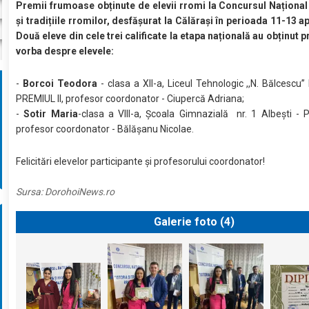
Premii frumoase obținute de elevii rromi la Concursul Național 
și tradițiile rromilor, desfășurat la Călărași în perioada 11-13 ap
Două eleve din cele trei calificate la etapa națională au obținut p
vorba despre elevele:
-
Borcoi Teodora
- clasa a XII-a, Liceul Tehnologic ,,N. Bălcescu”
PREMIUL II, profesor coordonator - Ciupercă Adriana;
-
Sotir Maria
-clasa a VIII-a, Școala Gimnazială nr. 1 Albești - P
profesor coordonator - Bălășanu Nicolae.
Felicitări elevelor participante și profesorului coordonator!
Sursa:
DorohoiNews.ro
Galerie foto (
4
)