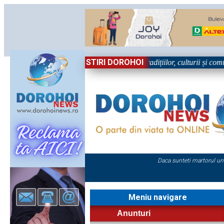
STIRI DOROHOI
l, în Sărbătoare!” – trei zile dedicate tradițiilor, culturii și comunităț
Daca sunteti martorul un
Meniu navigare
Anunturi