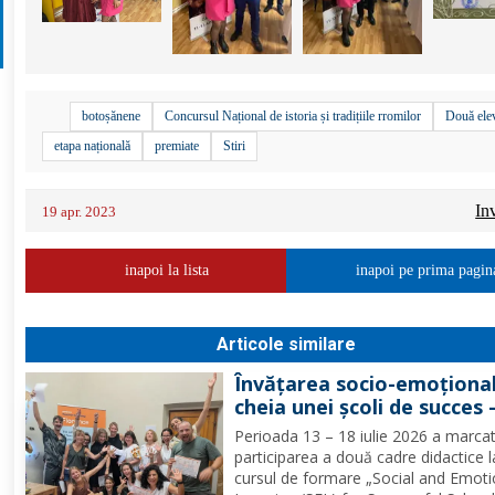
botoșănene
Concursul Național de istoria și tradițiile rromilor
Două ele
etapa națională
premiate
Stiri
In
19 apr. 2023
inapoi la lista
inapoi pe prima pagin
Articole similare
Învățarea socio-emoțional
cheia unei școli de succes 
Formare Erasmus+ pentru
Perioada 13 – 18 iulie 2026 a marca
două cadre didactice de la
participarea a două cadre didactice l
Școala Gimnazială „Spiru
cursul de formare „Social and Emoti