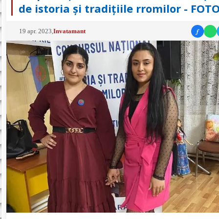
de istoria și tradițiile rromilor - FOT
f
19 apr. 2023
,
Invatamant