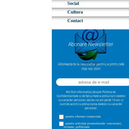
Social
Cultura
Contact
Abonare Newsletter
Aboneaza-te la newsletter pentru a primi cele
mai noi stiri!
Am fost informat(a) despre Politica de
Confidentialitate si de Securitate a prelucrarii datelor
cu caracter personal, declar ca am peste 16 ani si
sunt de acord cu prelucrarea datelor cu caracter
personal:
- pentru ofertare comerciala
- pentru activitati promotionale: concursuri,
reclame, publicitate