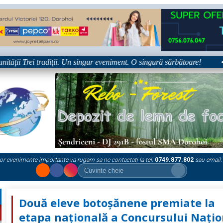
ii Trei tradiții. Un singur eveniment. O singură sărbătoare!
•
or evenimente importante va rugam sa ne contactati la tel:
0749.877.802
sau email:
Două eleve botoșănene premiate la
etapa națională a Concursului Națio