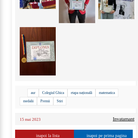
aur
Colegiul Ghica
etapa națională
matematica
medalii
Premii
Stiri
Invatamant
15 mai 2023
inapoi la lista
inapoi pe prima pagina