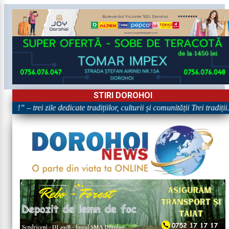
STIRI DOROHOI
e!” – trei zile dedicate tradițiilor, culturii și comunității Trei tradiți