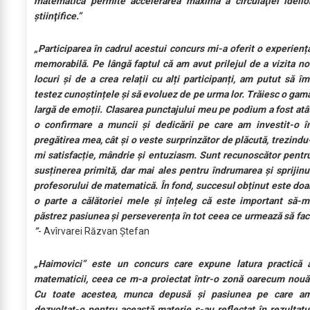
matematica permite accelerarea maximă a circulaţiei ideilo
ştiinţifice.”
„Participarea în cadrul acestui concurs mi-a oferit o experienț
memorabilă. Pe lângă faptul că am avut prilejul de a vizita no
locuri și de a crea relații cu alți participanți, am putut să îm
testez cunoștințele și să evoluez de pe urma lor. Trăiesc o gam
largă de emoții. Clasarea punctajului meu pe podium a fost atâ
o confirmare a muncii și dedicării pe care am investit-o î
pregătirea mea, cât și o veste surprinzător de plăcută, trezindu
mi satisfacție, mândrie și entuziasm. Sunt recunoscător pentr
susținerea primită, dar mai ales pentru îndrumarea și sprijinu
profesorului de matematică. În fond, succesul obținut este doa
o parte a călătoriei mele și înțeleg că este important să-m
păstrez pasiunea și perseverența în tot ceea ce urmează să fac
”
- Avîrvarei Răzvan Ștefan
„Haimovici” este un concurs care expune latura practică 
matematicii, ceea ce m-a proiectat într-o zonă oarecum nouă
Cu toate acestea, munca depusă și pasiunea pe care a
dezvoltat-o pentru această materie s-au reflectat în rezultatu