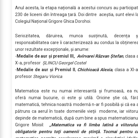
Anul acesta, la etapa națională a acestui concurs au participa
230 de liceeni din întreaga țară. Doi dintre aceștia, sunt elevi l
Colegiul Național Grigore Ghica Dorohoi.
Seriozitatea, dăruirea, munca susținută, decența ș
responsabilitatea care îi caracterizează au condus la obținere
unor rezultate excepționale, și anume:
-
Medalie de aur și premiul III,
Avîrvarei Răzvan Ștefan
, clasa 
X-a, profesor
ȘLINCU Georgel Costel
-
Medalie de aur și Premiul II
,
Chichioacă Alexia
, clasa a XI-a
profesor
Stegaru Viorica
.
Matematica este nu numai interesantă şi frumoasă, ea n
oferă numai bucurie, ci este şi utilă. Oricine ştie că, făr
matematică, tehnica noastră modernă n-ar fi posibilă și că ea 
pătruns ca aerul în toate domeniile vieţii moderne, iar viitoru
depinde de matematică, după cum bine a spus matematicianu
Grigore Moisil:
„Matematica va fi limba latină a viitorului
obligatorie pentru toţi oamenii de ştinţă. Tocmai pentru c