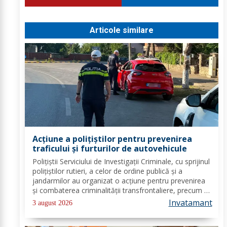
Articole similare
Acțiune a polițiștilor pentru prevenirea
traficului și furturilor de autovehicule
Polițiștii Serviciului de Investigații Criminale, cu sprijinul
polițiștilor rutieri, a celor de ordine publică și a
jandarmilor au organizat o acțiune pentru prevenirea
și combaterea criminalității transfrontaliere, precum și
pentru combaterea traficului și furturilor de
Invatamant
3 august 2026
autovehicule, pe raza...