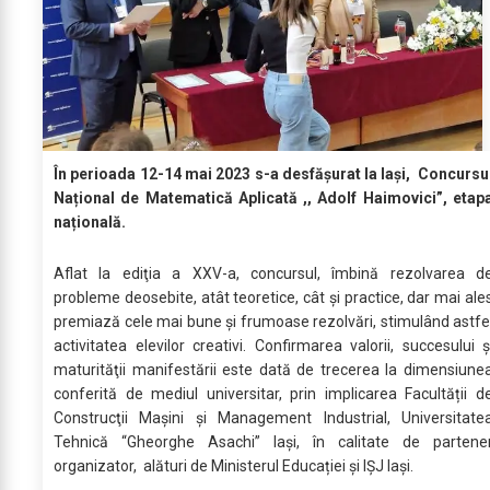
În perioada 12-14 mai 2023 s-a desfășurat la Iași, Concursu
Național de Matematică Aplicată ,, Adolf Haimovici”, etap
națională.
Aflat la ediţia a XXV-a, concursul, îmbină rezolvarea d
probleme deosebite, atât teoretice, cât şi practice, dar mai ale
premiază cele mai bune şi frumoase rezolvări, stimulând astfe
activitatea elevilor creativi. Confirmarea valorii, succesului ş
maturităţii manifestării este dată de trecerea la dimensiune
conferită de mediul universitar, prin implicarea Facultății d
Construcţii Maşini şi Management Industrial, Universitate
Tehnică “Gheorghe Asachi” Iaşi, în calitate de partene
organizator, alături de Ministerul Educației și IȘJ Iași.