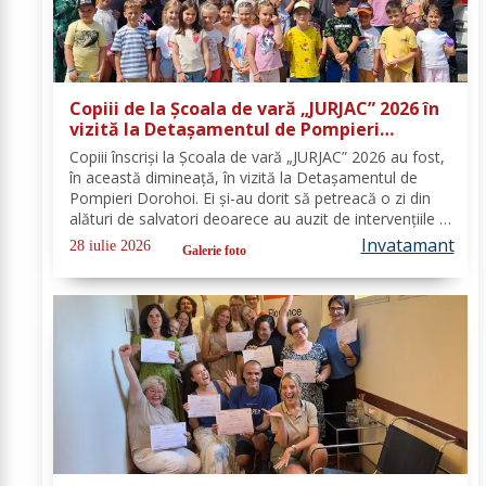
Copiii de la Școala de vară „JURJAC” 2026 în
vizită la Detașamentul de Pompieri
Dorohoi - FOTO
Copiii înscriși la Școala de vară „JURJAC” 2026 au fost,
în această dimineață, în vizită la Detașamentul de
Pompieri Dorohoi. Ei și-au dorit să petreacă o zi din
alături de salvatori deoarece au auzit de intervențiile la
care au participat și de oamenii pe care i-au ajutat de-
Invatamant
28 iulie 2026
Galerie foto
a lungul timpului. „Ne...