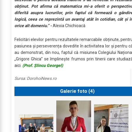
obținut. Pot afirma că matematica mi-a oferit o perspectiv
diferită asupra lucrurilor, prin faptul că formează o gândir
logică, ceea ce reprezintă un avantaj atât în cotidian, cât și î
orice alt domeniu.” -
Alexia Chichioacă
Felicitări elevilor pentru rezultatele remarcabile obținute, pentr
pasiunea și perseverența dovedite în activitatea lor și pentru c
au demonstrat, din nou, faptul că misiunea Colegiului Naționa
„Grigore Ghica” se împlinește frumos prin tinerii care studiaz
aici.
(Prof. Șlincu Georgel)
Sursa:
DorohoiNews.ro
Galerie foto (
4
)