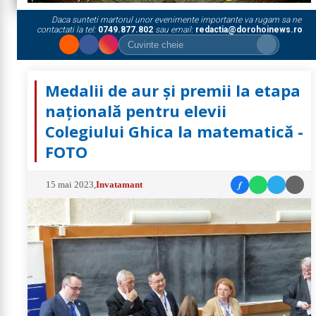
Daca sunteti martorul unor evenimente importante va rugam sa ne
contactati la tel:
0749.877.802
sau email:
redactia@dorohoinews.ro
Medalii de aur și premii la etapa
națională pentru elevii
Colegiului Ghica la matematică -
FOTO
f
15 mai 2023
,
Invatamant