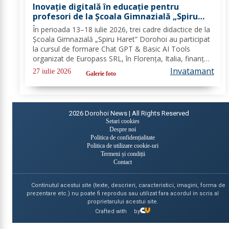
Inovație digitală în educație pentru
profesori de la Școala Gimnazială „Spiru
Haret” Dorohoi prin Erasmus+ FOTO
În perioada 13–18 iulie 2026, trei cadre didactice de la
Școala Gimnazială „Spiru Haret” Dorohoi au participat
la cursul de formare Chat GPT & Basic AI Tools
organizat de Europass SRL, în Florența, Italia, finanțat
în cadrul programului de Acreditare Erasmus +,
Invatamant
27 iulie 2026
Galerie foto
domeniul educație școlară număr,...
2026
Dorohoi News | All Rights Reserved
Setari cookies
Despre noi
Politica de confidențialitate
Politica de utilizare cookie-uri
Termeni și condiții
Contact
Continutul acestui site (texte, descrieri, caracteristici, imagini, forma de
prezentare etc.) nu poate fi reprodus sau utilizat fara acordul in scris al
proprietarului acestui site.
Crafted with
by