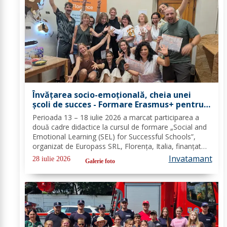
Învățarea socio-emoțională, cheia unei
școli de succes - Formare Erasmus+ pentru
două cadre didactice de la Școala
Perioada 13 – 18 iulie 2026 a marcat participarea a
Gimnazială „Spiru Haret” Dorohoi - FOTO
două cadre didactice la cursul de formare „Social and
Emotional Learning (SEL) for Successful Schools”,
organizat de Europass SRL, Florența, Italia, finanțat
prin programul de Acreditare Erasmus +, domeniul
Invatamant
28 iulie 2026
Galerie foto
educație școlară număr de referință...