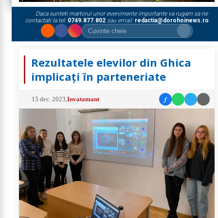
Daca sunteti martorul unor evenimente importante va rugam sa ne
contactati la tel:
0749.877.802
sau email:
redactia@dorohoinews.ro
Rezultatele elevilor din Ghica
implicați în parteneriate
f
15 dec. 2023
,
Invatamant