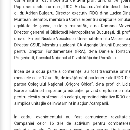
Conferinţa a fost moderată de d-na prof. univ. dr. Anişoar
Popa, șef sector formare, IRDO. Au luat cuvântul în deschider
dl. dr. Adrian Bulgaru, Director executiv IRDO, d-na Lucica Din
Muntean, Senator, membră a Comisiei pentru drepturile omului
egalitate de șanse, culte şi minorităţi, d-na Ramona Mezei
Director general al Bibliotecii Metropolitane Bucureşti, dl. prof
univ. dr. Emerit Nicolae Voiculescu, Universitatea Titu Maiorescu
Director CSUD, Membru supleant CA-Agenţia Uniunii Europen
pentru Drepturi Fundamentale (FRA), d-na Daniela Tontsch
Preşedintă, Consiliul Naţional al Dizabilităţii din România.
Încea de a doua parte a conferinţei au fost transmise onlin
mesajele celor 12 unităţi de învăţământ partenere ale IRDO. Di
partea Colegiului Național „Grigore Ghica”, d-na prof. dr. Lidi
Baroi a subliniat importanța educației privind drepturile omulu
pentru elevii și profesorii din colegiu, apreciind inițiativa IRDO d
a implica unitățile de învățămînt în acțiuni/campanii.
În cadrul evenimentului au fost comunicate rezultatel
Campaniei celor 16 zile de activism pentru combatere
violenței și ale Campaniei privind promovarea Declaraţie