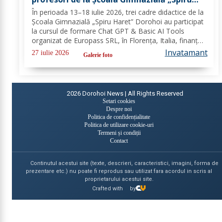
Haret” Dorohoi prin Erasmus+ FOTO
În perioada 13–18 iulie 2026, trei cadre didactice de la
Școala Gimnazială „Spiru Haret” Dorohoi au participat
la cursul de formare Chat GPT & Basic AI Tools
organizat de Europass SRL, în Florența, Italia, finanțat
în cadrul programului de Acreditare Erasmus +,
Invatamant
27 iulie 2026
Galerie foto
domeniul educație școlară număr,...
2026
Dorohoi News | All Rights Reserved
Setari cookies
Despre noi
Politica de confidențialitate
Politica de utilizare cookie-uri
Termeni și condiții
Contact
Continutul acestui site (texte, descrieri, caracteristici, imagini, forma de
prezentare etc.) nu poate fi reprodus sau utilizat fara acordul in scris al
proprietarului acestui site.
Crafted with
by