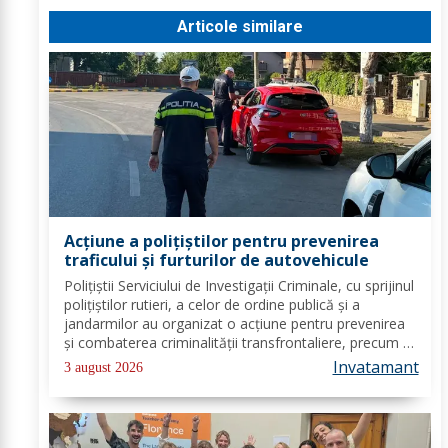
Articole similare
Acțiune a polițiștilor pentru prevenirea
traficului și furturilor de autovehicule
Polițiștii Serviciului de Investigații Criminale, cu sprijinul
polițiștilor rutieri, a celor de ordine publică și a
jandarmilor au organizat o acțiune pentru prevenirea
și combaterea criminalității transfrontaliere, precum și
pentru combaterea traficului și furturilor de
Invatamant
3 august 2026
autovehicule, pe raza...