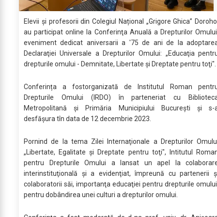
Elevii și profesorii din Colegiul Național „Grigore Ghica” Doroho
au participat online la Conferinţa Anuală a Drepturilor Omului
eveniment dedicat aniversarii a '75 de ani de la adoptare
Declaraţiei Universale a Drepturilor Omului: „Educaţia pentr
drepturile omului - Demnitate, Libertate și Dreptate pentru toţi".
Conferința a fostorganizată de Institutul Roman pentr
Drepturile Omului (IRDO) în parteneriat cu Bibliotec
Metropolitană și Primăria Municipiului Bucureşti și s-
desfășura tîn data de 12 decembrie 2023.
Pornind de la tema Zilei Internaţionale a Drepturilor Omulu
„Libertate, Egalitate şi Dreptate pentru toţi", Intitutul Roma
pentru Drepturile Omului a lansat un apel la colaborar
interinstituţională și a evidenţiat, împreună cu partenerii ş
colaboratorii săi, importanţa educaţiei pentru drepturile omului
pentru dobândirea unei culturi a drepturilor omului.