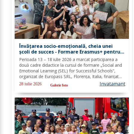
Învățarea socio-emoțională, cheia unei
școli de succes - Formare Erasmus+ pentru
două cadre didactice de la Școala
Perioada 13 – 18 iulie 2026 a marcat participarea a
Gimnazială „Spiru Haret” Dorohoi - FOTO
două cadre didactice la cursul de formare „Social and
Emotional Learning (SEL) for Successful Schools”,
organizat de Europass SRL, Florența, Italia, finanțat
prin programul de Acreditare Erasmus +, domeniul
Invatamant
28 iulie 2026
Galerie foto
educație școlară număr de referință...