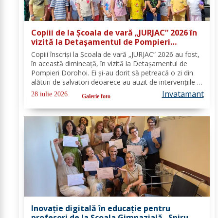
Copiii de la Școala de vară „JURJAC” 2026 în
vizită la Detașamentul de Pompieri
Dorohoi - FOTO
Copiii înscriși la Școala de vară „JURJAC” 2026 au fost,
în această dimineață, în vizită la Detașamentul de
Pompieri Dorohoi. Ei și-au dorit să petreacă o zi din
alături de salvatori deoarece au auzit de intervențiile la
care au participat și de oamenii pe care i-au ajutat de-
Invatamant
28 iulie 2026
Galerie foto
a lungul timpului. „Ne...
Inovație digitală în educație pentru
profesori de la Școala Gimnazială „Spiru