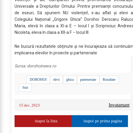
Universale a Drepturilor Omului. Printre premianții concursulu
de eseuri, Să spunem NU violenței!, s-au aflat și elevi a
Colegiului Național „Grigore Ghica” Dorohoi: Derscaru Raluc
Maria, elevă în clasa a XI-a E – locul I și Scripniciuc Andree
Nicoleta, eleva în clasa a XII-a F – locul III.
Ne bucură rezultatele obținute și ne încurajeaza să continuă
implicarea elevilor în proiecte și parteneriate.
Sursa:
dorohoinews.ro
DOROHOI
elevi
ghica
parteneriate
Rezultate
Stiri
Invatamant
15 dec. 2023
inapoi la lista
inapoi pe prima pagina