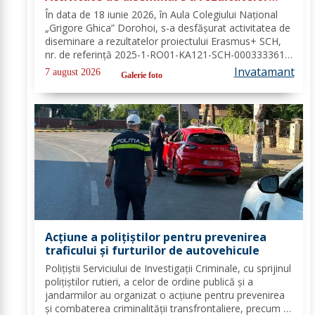
proiectului Erasmus+ SCH, 2025-1-RO01-
În data de 18 iunie 2026, în Aula Colegiului Național
KA121-SCH-000333361
„Grigore Ghica” Dorohoi, s-a desfășurat activitatea de
diseminare a rezultatelor proiectului Erasmus+ SCH,
nr. de referință 2025-1-RO01-KA121-SCH-000333361,
organizată de contabilul-șef, doamna Hrab Cristina, și
Invatamant
7 august 2026
Galerie foto
secretarul unității, doamna Alexa...
Acțiune a polițiștilor pentru prevenirea
traficului și furturilor de autovehicule
Polițiștii Serviciului de Investigații Criminale, cu sprijinul
polițiștilor rutieri, a celor de ordine publică și a
jandarmilor au organizat o acțiune pentru prevenirea
și combaterea criminalității transfrontaliere, precum și