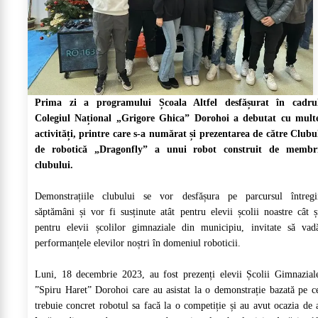
Prima zi a programului Școala Altfel desfășurat în cadru
Colegiul Național „Grigore Ghica” Dorohoi a debutat cu mult
activități, printre care s-a numărat și prezentarea de către Clubu
de robotică „Dragonfly” a unui robot construit de membr
clubului.
Demonstrațiile clubului se vor desfășura pe parcursul întregi
săptămâni și vor fi susținute atât pentru elevii școlii noastre cât ș
pentru elevii școlilor gimnaziale din municipiu, invitate să vad
performanțele elevilor noștri în domeniul roboticii.
Luni, 18 decembrie 2023, au fost prezenți elevii Școlii Gimnazial
”Spiru Haret” Dorohoi care au asistat la o demonstrație bazată pe c
trebuie concret robotul sa facă la o competiție și au avut ocazia de 