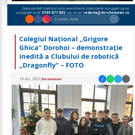
Daca sunteti martorul unor evenimente importante va rugam sa ne
contactati la tel:
0749.877.802
sau email:
redactia@dorohoinews.ro
Colegiul Național „Grigore
Ghica” Dorohoi – demonstrație
inedită a Clubului de robotică
„Dragonfly” – FOTO
f
19 dec. 2023
,
Invatamant