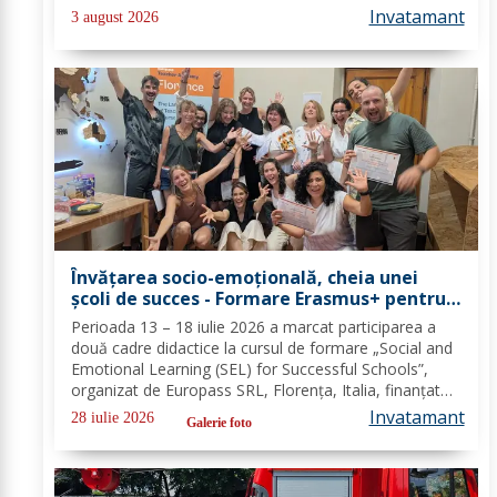
pentru combaterea traficului și furturilor de
Invatamant
3 august 2026
autovehicule, pe raza...
Învățarea socio-emoțională, cheia unei
școli de succes - Formare Erasmus+ pentru
două cadre didactice de la Școala
Perioada 13 – 18 iulie 2026 a marcat participarea a
Gimnazială „Spiru Haret” Dorohoi - FOTO
două cadre didactice la cursul de formare „Social and
Emotional Learning (SEL) for Successful Schools”,
organizat de Europass SRL, Florența, Italia, finanțat
prin programul de Acreditare Erasmus +, domeniul
Invatamant
28 iulie 2026
Galerie foto
educație școlară număr de referință...