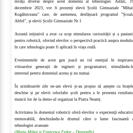
învăța diverse despre acest domeniu al tehnologiei. Astăzi, 1
decembrie 2023, vor fi prezenți elevii Școlii Gimnaziale ”Mihai
Kogălniceanu” care, de asemenea, desfășoară programul ”Școal
Altfel”, și elevii Școlii Gimnaziale Nr.1.
Această inițiativă a avut ca scop stimularea curiozității și a pasiuni
pentru robotică, oferind elevilor o perspectivă practică asupra modulu
în care tehnologia poate fi aplicată în viața reală.
Evenimentele de acest gen joacă un rol esențial în inspirare
viitoarelor generații de ingineri și programatori, stimulându-l
interesul pentru domeniul acesta și nu numai.
În următoarele zile ne-am elevii și-au propus să aștepte cu brațel
deschise și pe elevii celorlalte școli pentru a le prezenta rezultatu
muncii lor de la demo-ul organizat la Piatra Neamț.
Activitatea în domeniul roboticii oferă elevilor o experiență educativ
memorabilă, deschizându-le drumul către o lume fascinantă 
tehnologiei avansate.
(Maria Mihai și Francesca Fedor – Dragonfly)