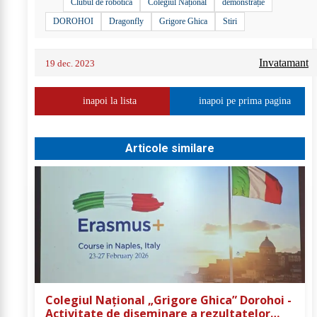
Clubul de robotică
Colegiul Național
demonstrație
DOROHOI
Dragonfly
Grigore Ghica
Stiri
Invatamant
19 dec. 2023
inapoi la lista
inapoi pe prima pagina
Articole similare
Colegiul Național „Grigore Ghica” Dorohoi -
Activitate de diseminare a rezultatelor