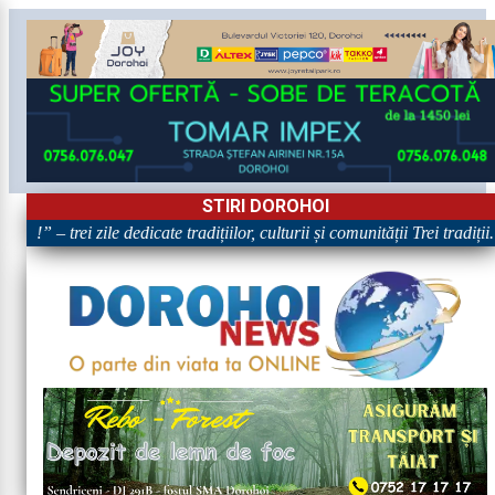
STIRI DOROHOI
!” – trei zile dedicate tradițiilor, culturii și comunității Trei tradiți