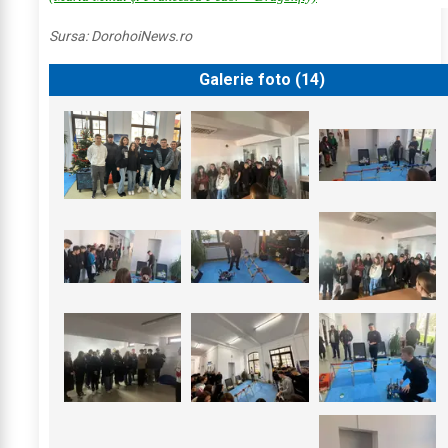
Sursa:
DorohoiNews.ro
Galerie foto (
14
)