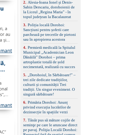
control, asistent
2
.
Alesia-Ioana Ionel și Denis-
schimbare bandă și
Sabin Derscariu, dorohoienii de
ru
menținere bandă Faruri
la Liceul „Regina Maria” - în
bi-xenon adaptive cu
topul județean la Bacalaureat
funcție Cornering,
3
.
Poliția locală Dorohoi:
asistent fază lungă
ri, a
Sancțiuni pentru șoferii care
automată , lumini de zi
lor au
parchează pe trecerile de pietoni
LED, proiectoare ceață
sau în apropierea acestora
a și
LED, spălătoare faruri
Senzori parcare
liere,
4
.
Premieră medicală la Spitalul
față/spate, cameră
amant
ui și
Municipal „Academician Leon
marșarier Keyless entry
Dănăilă” Dorohoi – prima
& start, geamuri electrice
ă,
artroplastie totală de șold
față/spate, oglinzi
necimentată, realizată cu succes
-
electrice, încălzite și
rabatabile Sistem hands-
5
.
„Dorohoiul, în Sărbătoare!” –
t
free, Bluetooth, USB
trei zile dedicate tradițiilor,
a
Sistem start/stop, frână
culturii și comunității Trei
de parcare electrică,
onal
tradiții. Un singur eveniment. O
anvelope vară runflat
s”,
singură sărbătoare!
Control presiune pneuri,
,
6
.
Primăria Dorohoi: Anunț
filtru de particule,
amant
privind execuția lucrărilor de
standard Euro 6 Trapă
cație
dezinsecție în spațiile verzi
panoramică, geamuri
spate fumurii Carlig de
7
.
Tânăr pus să măture cojile de
remorcare Bonus: -
seminţe pe care le aruncase direct
Covorașe textile montate
i
pe pavaj. Poliţia Locală Dorohoi:
pe mașină. -Ofer și un
JAC”
Respectul față de spațiul comun