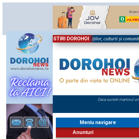
STIRI DOROHOI
în Sărbătoare!” – trei zile dedicate tradițiilor, culturii și comunității 
Daca sunteti martorul un
Meniu navigare
Anunturi