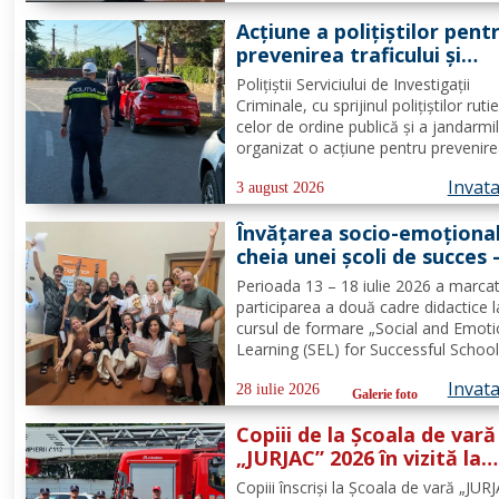
doamna Hrab Cristina, și secretarul
Acțiune a polițiștilor pent
unității, doamna Alexa...
prevenirea traficului și
furturilor de autovehicule
Polițiștii Serviciului de Investigații
Criminale, cu sprijinul polițiștilor rutie
celor de ordine publică și a jandarmi
organizat o acțiune pentru prevenire
combaterea criminalității transfronta
Invat
precum și pentru combaterea traficul
3 august 2026
furturilor de autovehicule, pe raza...
Învățarea socio-emoțional
cheia unei școli de succes 
Formare Erasmus+ pentru
Perioada 13 – 18 iulie 2026 a marca
două cadre didactice de la
participarea a două cadre didactice l
Școala Gimnazială „Spiru
cursul de formare „Social and Emoti
Haret” Dorohoi - FOTO
Learning (SEL) for Successful School
organizat de Europass SRL, Florența
Invat
Italia, finanțat prin programul de
28 iulie 2026
Galerie foto
Acreditare Erasmus +, domeniul edu
Copiii de la Școala de vară
școlară număr de referință...
„JURJAC” 2026 în vizită la
Detașamentul de Pompier
Copiii înscriși la Școala de vară „JUR