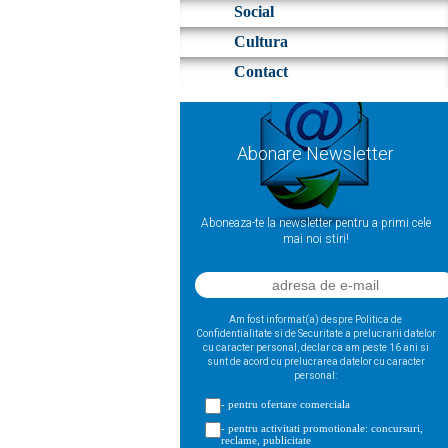
Social
Cultura
Contact
Abonare Newsletter
Aboneaza-te la newsletter pentru a primi cele
mai noi stiri!
Am fost informat(a) despre Politica de
Confidentialitate si de Securitate a prelucrarii datelor
cu caracter personal, declar ca am peste 16 ani si
sunt de acord cu prelucrarea datelor cu caracter
personal:
- pentru ofertare comerciala
- pentru activitati promotionale: concursuri,
reclame, publicitate