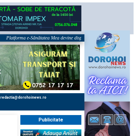
tforma e-Sănătatea Mea devine disponibilă pe 1 septembrie: pacientul dev
redactia@dorohoinews.ro
Publicitate