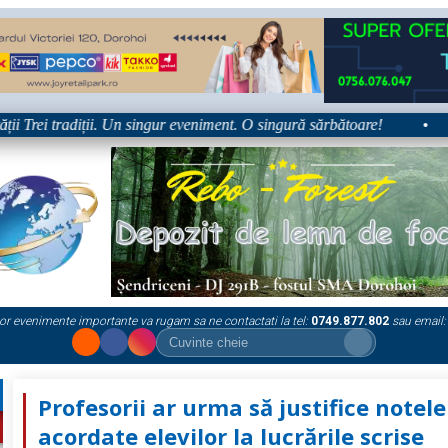
Trei tradiții. Un singur eveniment. O singură sărbătoare!
•
Pla
or evenimente importante va rugam sa ne contactati la tel:
0749.877.802
sau email:
Profesorii ar urma să justifice notele
acordate elevilor la lucrările scrise