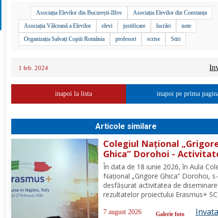
Asociația Elevilor din București-Ilfov
Asociația Elevilor din Constanța
Asociația Vâlceană a Elevilor
elevi
justificare
lucrări
note
Organizația Salvați Copiii România
profesori
scrise
Stiri
In
1 feb. 2024
inapoi la lista
inapoi pe prima pagin
Articole similare
Colegiul Național „Grigor
Ghica” Dorohoi - Activitat
diseminare a rezultatelor
În data de 18 iunie 2026, în Aula Cole
proiectului Erasmus+ SCH,
Național „Grigore Ghica” Dorohoi, s
2025-1-RO01-KA121-SCH-
desfășurat activitatea de diseminare
000333361
rezultatelor proiectului Erasmus+ SC
de referință 2025-1-RO01-KA121-SC
Invat
000333361, organizată de contabilul
7 august 2026
Galerie foto