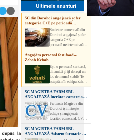
Ultimele anunturi
SC din Dorohoi angajează șofer
categoria C+E pe perioadă
nedeterminată
Societate comercială din
Dorohoi angajează șofer
categoria C+E pe
perioadă nedeterminată.
Candidatul trebuie să
Angajăm personal fast-food –
aibă experiență și atestat
Zehab Kebab
transport marfă. Pentru
detalii, vă rog să sunați la
Ești o persoană serioasă,
numărul de telefon.
dinamică și îți dorești un
loc de muncă stabil? Te
așteptăm în echipa Zehab
Kebab! Posturi
SC MAGISTRA FARM SRL
disponibile: -
ANGAJEAZĂ lucrător comercial –
SHAORMAR AJUTOR
DOROHOI
BUCATAR 2/posturi -
Farmacia Magistra din
LUCRATOR
Dorohoi își mărește
COMERCIAL
echipa și angajează
VANZATOR /2 posturi
lucrător comercial. CV-
OFERIM : Contract de
urile se pot depune: * la
muncă Program flexibil
SC MAGISTRA FARM SRL
sediul Farmaciei
Salariu motivant, în
t depus la
ANGAJEAZĂ Asistent farmacie –
Magistra – Bulevardul
funcție de experienț
DOROHOI
Victoriei nr. 23, Dorohoi