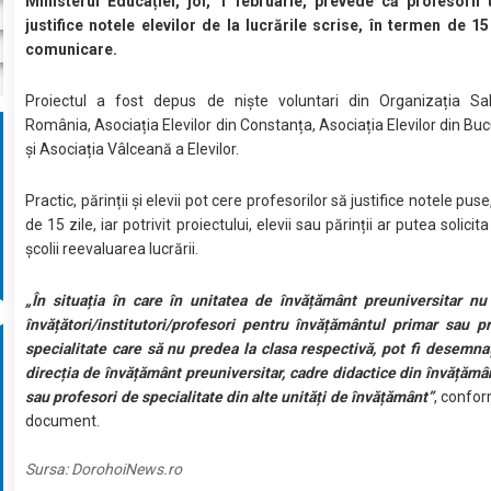
Ministerul Educației, joi, 1 februarie, prevede că profesorii 
justifice notele elevilor de la lucrările scrise, în termen de 15
comunicare.
Proiectul a fost depus de niște voluntari din Organizația Salv
România, Asociația Elevilor din Constanța, Asociația Elevilor din Buc
și Asociația Vâlceană a Elevilor.
Practic, părinții și elevii pot cere profesorilor să justifice notele pus
de 15 zile, iar potrivit proiectului, elevii sau părinții ar putea solicit
școlii reevaluarea lucrării.
„În situația în care în unitatea de învățământ preuniversitar nu 
învățători/institutori/profesori pentru învățământul primar sau p
specialitate care să nu predea la clasa respectivă, pot fi desemnaț
direcția de învățământ preuniversitar, cadre didactice din învățămâ
sau profesori de specialitate din alte unități de învățământ”
, confor
document.
Sursa:
DorohoiNews.ro