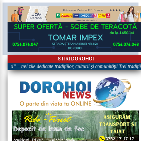
STIRI DOROHOI
re!” – trei zile dedicate tradițiilor, culturii și comunității Trei tradiț