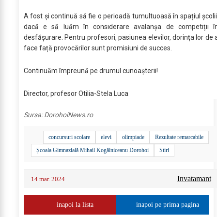
A fost și continuă să fie o perioadă tumultuoasă în spațiul școlii
dacă e să luăm în considerare avalanșa de competiții î
desfășurare. Pentru profesori, pasiunea elevilor, dorința lor de 
face față provocărilor sunt promisiuni de succes.
Continuăm împreună pe drumul cunoașterii!
Director, profesor Otilia-Stela Luca
Sursa:
DorohoiNews.ro
concursuri scolare
elevi
olimpiade
Rezultate remarcabile
Școala Gimnazială Mihail Kogălniceanu Dorohoi
Stiri
Invatamant
14 mar. 2024
inapoi la lista
inapoi pe prima pagina