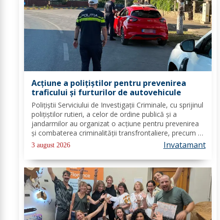
Acțiune a polițiștilor pentru prevenirea
traficului și furturilor de autovehicule
Polițiștii Serviciului de Investigații Criminale, cu sprijinul
polițiștilor rutieri, a celor de ordine publică și a
jandarmilor au organizat o acțiune pentru prevenirea
și combaterea criminalității transfrontaliere, precum și
pentru combaterea traficului și furturilor de
Invatamant
3 august 2026
autovehicule, pe raza...