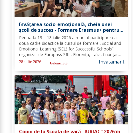
Învățarea socio-emoțională, cheia unei
școli de succes - Formare Erasmus+ pentru
două cadre didactice de la Școala
Perioada 13 – 18 iulie 2026 a marcat participarea a
Gimnazială „Spiru Haret” Dorohoi - FOTO
două cadre didactice la cursul de formare „Social and
Emotional Learning (SEL) for Successful Schools”,
organizat de Europass SRL, Florența, Italia, finanțat
prin programul de Acreditare Erasmus +, domeniul
Invatamant
28 iulie 2026
Galerie foto
educație școlară număr de referință...
Copiii de la Școala de vară „JURJAC” 2026 în