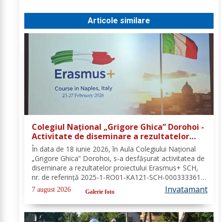
Articole similare
Colegiul Național „Grigore Ghica” Dorohoi -
Activitate de diseminare a rezultatelor
proiectului Erasmus+ SCH, 2025-1-RO01-
În data de 18 iunie 2026, în Aula Colegiului Național
KA121-SCH-000333361
„Grigore Ghica” Dorohoi, s-a desfășurat activitatea de
diseminare a rezultatelor proiectului Erasmus+ SCH,
nr. de referință 2025-1-RO01-KA121-SCH-000333361,
organizată de contabilul-șef, doamna Hrab Cristina, și
Invatamant
7 august 2026
Galerie foto
secretarul unității, doamna Alexa...