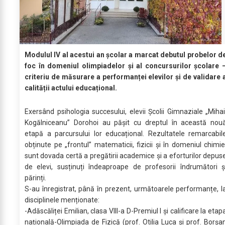
Modulul IV al acestui an școlar a marcat debutul probelor d
foc în domeniul olimpiadelor și al concursurilor școlare 
criteriu de măsurare a performanței elevilor și de validare 
calității actului educațional.
Exersând psihologia succesului, elevii Școlii Gimnaziale „Mihai
Kogălniceanu” Dorohoi au pășit cu dreptul în această nou
etapă a parcursului lor educațional. Rezultatele remarcabil
obținute pe „frontul” matematicii, fizicii și în domeniul chimie
sunt dovada certă a pregătirii academice și a eforturilor depus
de elevi, susținuți îndeaproape de profesorii îndrumători ș
părinți.
S-au înregistrat, până în prezent, următoarele performanțe, l
disciplinele menționate:
-Adăscăliței Emilian, clasa VIII-a D-Premiul I și calificare la etap
națională-Olimpiada de Fizică (prof. Otilia Luca și prof. Borșa