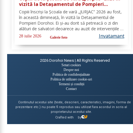
vizită la Detașamentul de Pompieri
Dorohoi - FOTO
Copiii înscriși la Școala de vară „JURJAC” 2026 au fost,
în această dimineață, în vizită la Detașamentul de
Pompieri Dorohoi. Ei și-au dorit să petreacă o zi din
alături de salvatori deoarece au auzit de intervențiile la
care au participat și de oamenii pe care i-au ajutat de-
Invatamant
28 iulie 2026
Galerie foto
a lungul timpului. „Ne...
2026
Dorohoi News | All Rights Reserved
Setari cookies
Despre noi
Politica de confidențialitate
Politica de utilizare cookie-uri
Termeni și condiții
Contact
Continutul acestui site (texte, descrieri, caracteristici, imagini, forma de
prezentare etc.) nu poate fi reprodus sau utilizat fara acordul in scris al
proprietarului acestui site.
Crafted with
by