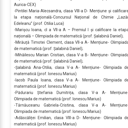
Aurica-CEX)
-Pintilei Maria-Alecsandra, clasa VIII-a D- Mențiune și calificar
la etapa națională-Concursul Național de Chimie „Lază
Edeleanu” (prof. Otilia Luca)
-Marișcu Ioana, cl a VII-a A – Premiul I și calificare la etap
națională – Olimpiada de matematică (prof. Șalabină Daniel);
-Mirăuță Timotei Clement, clasa VII-a A- Mențiune- Olimpiad
de matematică (prof. Șalabină Daniel);
-Mihăilescu Marian Cristian, clasa V-a B- Mențiune- Olimpiad
de matematică (prof. Șalabină Daniel);
-Șalabină Ana-Otilia, clasa V-a A- Mențiune- Olimpiada d
matematică (prof. Ionescu Marius)
-Iacob Paula Ioana, clasa V-a A- Mențiune- Olimpiada d
matematică (prof. Ionescu Marius)
-Pădurariu Ștefania Dumitrița, clasa V-a A- Mențiune
Olimpiada de matematică (prof. Ionescu Marius)
-Tărnăuceanu Gabriela-Cristina, clasa V-a A- Mențiune
Olimpiada de matematică (prof. Ionescu Marius)
-Adăscăliței Emilian, clasa VIII-a D- Mențiune- Olimpiada d
matematică (prof. Ionescu Marius)