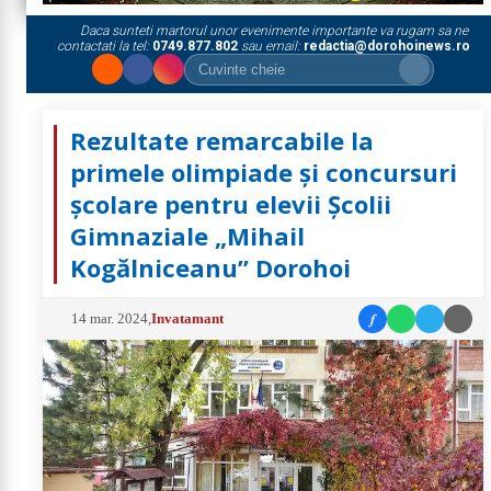
Daca sunteti martorul unor evenimente importante va rugam sa ne
contactati la tel:
0749.877.802
sau email:
redactia@dorohoinews.ro
Rezultate remarcabile la
primele olimpiade și concursuri
școlare pentru elevii Școlii
Gimnaziale „Mihail
Kogălniceanu” Dorohoi
f
14 mar. 2024
,
Invatamant