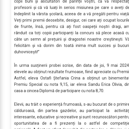
copii buni și ascultători de părinții voștri, că vă respectaț
profesorii și că vă luați în serios misiunea pe care o aveți d
îndeplinit la vârsta școlară, aceea de a vă pregăti pentru viață
Veți primi premii deosebite, desigur, cei care ați ocupat locuril
de frunte, însă, pentru că ați fost oaspeții noștri dragi, a
rânduit ca toți copiii participanți la concurs să plece acasă c
câte un semn al prețuirii și dragostei noastre creștinești. V
felicităm și vă dorim din toată inima mult succes și bucuri
duhovnicești!”
În urma susținerii probei scrise, din data de joi, 9 mai 2024
elevele au obținut rezultate frumoase, fiind apreciate cu Premii
Astfel, eleva Ostafi Ștefania Crina a obținut un binemerita
Premiu Special cu nota 9,15, iar eleva Sandu Erica Olivia, di
casa a cincea Diplomă de participare cu nota 8,70.
Elevii, au trăit o experiență frumoasă, s-au bucurat de o primir
călduroasă, din partea gazdelor, au participat la activităț
interesante, educative și recreative și sunt recunoscători pentr
oportunitatea de a fi prezenți la o astfel de competiți