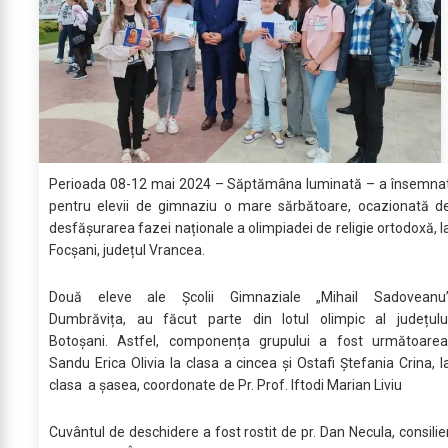
Perioada 08-12 mai 2024 – Săptămâna luminată – a însemna
pentru elevii de gimnaziu o mare sărbătoare, ocazionată d
desfășurarea fazei naționale a olimpiadei de religie ortodoxă, l
Focșani, județul Vrancea.
Două eleve ale Școlii Gimnaziale „Mihail Sadoveanu
Dumbrăvița, au făcut parte din lotul olimpic al județulu
Botoșani. Astfel, componența grupului a fost următoarea
Sandu Erica Olivia la clasa a cincea și Ostafi Ștefania Crina, l
clasa a șasea, coordonate de Pr. Prof. Iftodi Marian Liviu
Cuvântul de deschidere a fost rostit de pr. Dan Necula, consilie