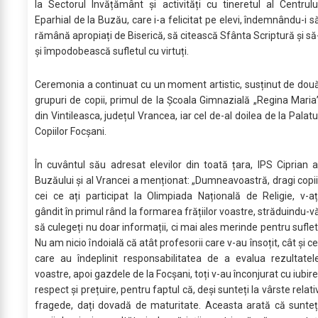
la Sectorul Învățământ și activități cu tineretul al Centrulu
Eparhial de la Buzău, care i-a felicitat pe elevi, îndemnându-i s
rămână apropiați de Biserică, să citească Sfânta Scriptură și să
și împodobească sufletul cu virtuți.
Ceremonia a continuat cu un moment artistic, susținut de dou
grupuri de copii, primul de la Școala Gimnazială „Regina Maria
din Vintileasca, județul Vrancea, iar cel de-al doilea de la Palatu
Copiilor Focșani.
În cuvântul său adresat elevilor din toată țara, IPS Ciprian a
Buzăului și al Vrancei a menționat: „Dumneavoastră, dragi copii
cei ce ați participat la Olimpiada Națională de Religie, v-aț
gândit în primul rând la formarea frățiilor voastre, străduindu-v
să culegeți nu doar informații, ci mai ales merinde pentru suflet
Nu am nicio îndoială că atât profesorii care v-au însoțit, cât și ce
care au îndeplinit responsabilitatea de a evalua rezultatel
voastre, apoi gazdele de la Focșani, toți v-au înconjurat cu iubire
respect și prețuire, pentru faptul că, deși sunteți la vârste relati
fragede, dați dovadă de maturitate. Aceasta arată că sunteț