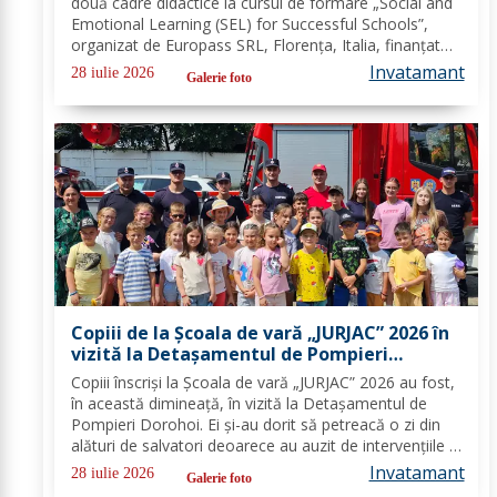
două cadre didactice la cursul de formare „Social and
Emotional Learning (SEL) for Successful Schools”,
organizat de Europass SRL, Florența, Italia, finanțat
prin programul de Acreditare Erasmus +, domeniul
Invatamant
28 iulie 2026
Galerie foto
educație școlară număr de referință...
Copiii de la Școala de vară „JURJAC” 2026 în
vizită la Detașamentul de Pompieri
Dorohoi - FOTO
Copiii înscriși la Școala de vară „JURJAC” 2026 au fost,
în această dimineață, în vizită la Detașamentul de
Pompieri Dorohoi. Ei și-au dorit să petreacă o zi din
alături de salvatori deoarece au auzit de intervențiile la
care au participat și de oamenii pe care i-au ajutat de-
Invatamant
28 iulie 2026
Galerie foto
a lungul timpului. „Ne...