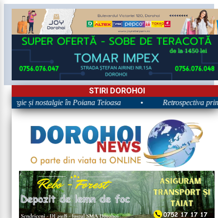
STIRI DOROHOI
nergie și nostalgie în Poiana Teioasa
•
Retrospectiva primei 