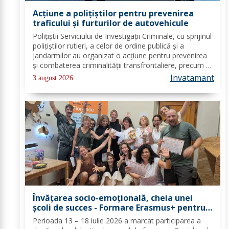
Acțiune a polițiștilor pentru prevenirea
traficului și furturilor de autovehicule
Polițiștii Serviciului de Investigații Criminale, cu sprijinul
polițiștilor rutieri, a celor de ordine publică și a
jandarmilor au organizat o acțiune pentru prevenirea
și combaterea criminalității transfrontaliere, precum și
pentru combaterea traficului și furturilor de
Invatamant
3 august 2026
autovehicule, pe raza...
Învățarea socio-emoțională, cheia unei
școli de succes - Formare Erasmus+ pentru
două cadre didactice de la Școala
Perioada 13 – 18 iulie 2026 a marcat participarea a
Gimnazială „Spiru Haret” Dorohoi - FOTO