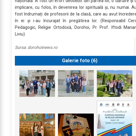
națională. A fost un efort deosebit din partea lor, o dăruire și 
implicare, cu folos, în devenirea lor spirituală și, nu numai. A
fost îndrumați de profesorii de la clasă, care au avut încreder
în ei și i-au încurajat în pregătirea lor. (Responsabil Cer
Pedagogic, Religie Ortodoxă, Dorohoi, Pr. Prof. Iftodi Maria
Liviu)
Sursa:
dorohoinews.ro
Galerie foto (
6
)