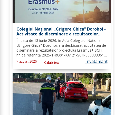
Colegiul Național „Grigore Ghica” Dorohoi -
Activitate de diseminare a rezultatelor
proiectului Erasmus+ SCH, 2025-1-RO01-
În data de 18 iunie 2026, în Aula Colegiului Național
KA121-SCH-000333361
„Grigore Ghica” Dorohoi, s-a desfășurat activitatea de
diseminare a rezultatelor proiectului Erasmus+ SCH,
nr. de referință 2025-1-RO01-KA121-SCH-000333361,
organizată de contabilul-șef, doamna Hrab Cristina, și
Invatamant
7 august 2026
Galerie foto
secretarul unității, doamna Alexa...