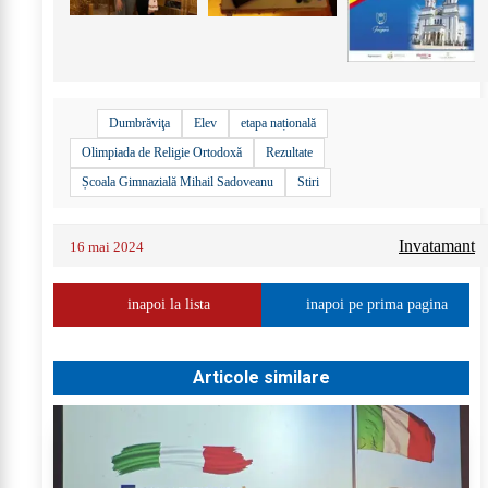
Dumbrăviţa
Elev
etapa națională
Olimpiada de Religie Ortodoxă
Rezultate
Școala Gimnazială Mihail Sadoveanu
Stiri
Invatamant
16 mai 2024
inapoi la lista
inapoi pe prima pagina
Articole similare