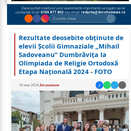
Daca sunteti martorul unor evenimente importante va rugam sa ne
contactati la tel:
0749.877.802
sau email:
redactia@dorohoinews.ro
Rezultate deosebite obținute de
elevii Școlii Gimnaziale „Mihail
Sadoveanu” Dumbrăvița la
Olimpiada de Religie Ortodoxă
Etapa Națională 2024 - FOTO
f
16 mai 2024
,
Invatamant