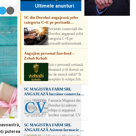
Ultimele anunturi
SC din Dorohoi angajează șofer
categoria C+E pe perioadă
nedeterminată
Societate comercială din
Dorohoi angajează șofer
categoria C+E pe
perioadă nedeterminată.
Candidatul trebuie să
Angajăm personal fast-food –
aibă experiență și atestat
Zehab Kebab
transport marfă. Pentru
detalii, vă rog să sunați la
Ești o persoană serioasă,
numărul de telefon.
dinamică și îți dorești un
loc de muncă stabil? Te
așteptăm în echipa Zehab
Kebab! Posturi
SC MAGISTRA FARM SRL
disponibile: -
ANGAJEAZĂ lucrător comercial –
SHAORMAR AJUTOR
DOROHOI
BUCATAR 2/posturi -
Farmacia Magistra din
LUCRATOR
Dorohoi își mărește
COMERCIAL
echipa și angajează
VANZATOR /2 posturi
lucrător comercial. CV-
OFERIM : Contract de
urile se pot depune: * la
muncă Program flexibil
eavoastră,
SC MAGISTRA FARM SRL
sediul Farmaciei
Salariu motivant, în
ANGAJEAZĂ Asistent farmacie –
Magistra – Bulevardul
ți puterea
funcție de experienț
DOROHOI
Victoriei nr. 23, Dorohoi