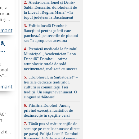
control, asistent
2
.
Alesia-Ioana Ionel și Denis-
schimbare bandă și
ri, a
Sabin Derscariu, dorohoienii de
menținere bandă Faruri
la Liceul „Regina Maria” - în
lor au
bi-xenon adaptive cu
topul județean la Bacalaureat
a și
funcție Cornering,
liere,
3
.
Poliția locală Dorohoi:
asistent fază lungă
amant
Sancțiuni pentru șoferii care
ui și
automată , lumini de zi
parchează pe trecerile de pietoni
LED, proiectoare ceață
sau în apropierea acestora
LED, spălătoare faruri
ă,
Senzori parcare
-
4
.
Premieră medicală la Spitalul
față/spate, cameră
Municipal „Academician Leon
marșarier Keyless entry
t
Dănăilă” Dorohoi – prima
& start, geamuri electrice
a
artroplastie totală de șold
față/spate, oglinzi
necimentată, realizată cu succes
onal
electrice, încălzite și
s”,
rabatabile Sistem hands-
5
.
„Dorohoiul, în Sărbătoare!” –
free, Bluetooth, USB
,
trei zile dedicate tradițiilor,
Sistem start/stop, frână
amant
culturii și comunității Trei
de parcare electrică,
tradiții. Un singur eveniment. O
cație
anvelope vară runflat
singură sărbătoare!
Control presiune pneuri,
6
.
Primăria Dorohoi: Anunț
filtru de particule,
privind execuția lucrărilor de
standard Euro 6 Trapă
i
JAC”
dezinsecție în spațiile verzi
panoramică, geamuri
în
spate fumurii Carlig de
7
.
Tânăr pus să măture cojile de
remorcare Bonus: -
seminţe pe care le aruncase direct
Covorașe textile montate
zi din
pe pavaj. Poliţia Locală Dorohoi:
pe mașină. -Ofer și un
t de
Respectul față de spațiul comun