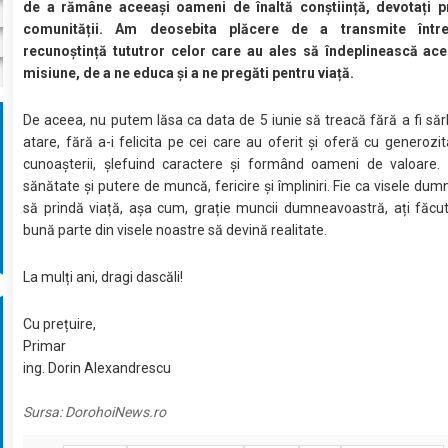
de a rămâne aceeași oameni de înaltă conștiință, devotați pr
comunității. Am deosebita plăcere de a transmite înt
recunoștință tututror celor care au ales să îndeplinească ace
misiune, de a ne educa și a ne pregăti pentru viață.
De aceea, nu putem lăsa ca data de 5 iunie să treacă fără a fi săr
atare, fără a-i felicita pe cei care au oferit și oferă cu generozi
cunoașterii, șlefuind caractere și formând oameni de valoare.
sănătate și putere de muncă, fericire și împliniri. Fie ca visele du
să prindă viață, așa cum, grație muncii dumneavoastră, ați făcut
bună parte din visele noastre să devină realitate.
La mulți ani, dragi dascăli!
Cu prețuire,
Primar
ing. Dorin Alexandrescu
Sursa:
DorohoiNews.ro