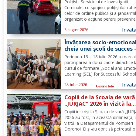
Polițiștii Serviciului de Investigații
Criminale, cu sprijinul polițiștilor rutie
celor de ordine publică și a jandarmi
organizat o acțiune pentru prevenire
combaterea criminalității transfronta
Invat
precum și pentru combaterea traficul
3 august 2026
furturilor de autovehicule, pe raza...
Învățarea socio-emoțional
cheia unei școli de succes 
Formare Erasmus+ pentru
Perioada 13 – 18 iulie 2026 a marca
două cadre didactice de la
participarea a două cadre didactice l
Școala Gimnazială „Spiru
cursul de formare „Social and Emoti
Haret” Dorohoi - FOTO
Learning (SEL) for Successful School
organizat de Europass SRL, Florența
Invat
Italia, finanțat prin programul de
28 iulie 2026
Galerie foto
Acreditare Erasmus +, domeniul edu
Copiii de la Școala de vară
școlară număr de referință...
„JURJAC” 2026 în vizită la
Detașamentul de Pompier
Copiii înscriși la Școala de vară „JUR
Dorohoi - FOTO
2026 au fost, în această dimineață, 
vizită la Detașamentul de Pompieri
Dorohoi. Ei și-au dorit să petreacă o 
alături de salvatori deoarece au auzi