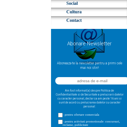
Social
Cultura
Contact
Abonare Newsletter
Aboneaza-te la newsletter pentru a primi cele
mai noi stiri!
Am fost informat(a) despre Politica de
Confidentialitate si de Securitate a prelucrarii datelor
cu caracter personal, declar ca am peste 16 ani si
sunt de acord cu prelucrarea datelor cu caracter
personal:
- pentru ofertare comerciala
- pentru activitati promotionale: concursuri,
reclame, publicitate