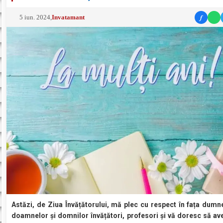
f
5 iun. 2024
,
Invatamant
Astăzi, de Ziua Învățătorului, mă plec cu respect în fața dumn
doamnelor și domnilor învățători, profesori și vă doresc să ave