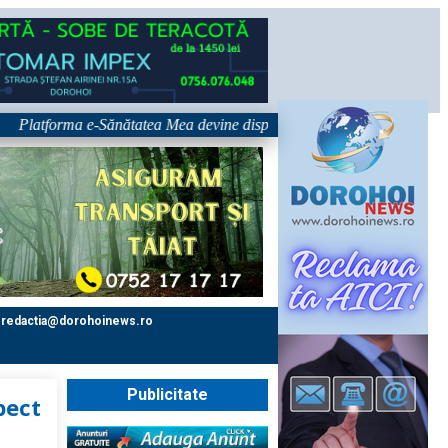
forma e-Sănătatea Mea devine disponibilă pe 1 septembrie: pacientul dev
redactia@dorohoinews.ro
Publicitate
pect