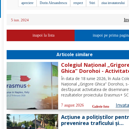
apreciere
Dorin Alexandrescu
respect
Stiri
ziua invatatorului
In
5 iun. 2024
inapoi la lista
inapoi pe prima pagin
Articole similare
Colegiul Național „Grigor
Ghica” Dorohoi - Activitat
diseminare a rezultatelor
În data de 18 iunie 2026, în Aula Cole
proiectului Erasmus+ SCH,
Național „Grigore Ghica” Dorohoi, s
2025-1-RO01-KA121-SCH-
desfășurat activitatea de diseminare
000333361
rezultatelor proiectului Erasmus+ SC
de referință 2025-1-RO01-KA121-SC
Invat
000333361, organizată de contabilul
7 august 2026
Galerie foto
doamna Hrab Cristina, și secretarul
Acțiune a polițiștilor pent
unității, doamna Alexa...
prevenirea traficului și
furturilor de autovehicule