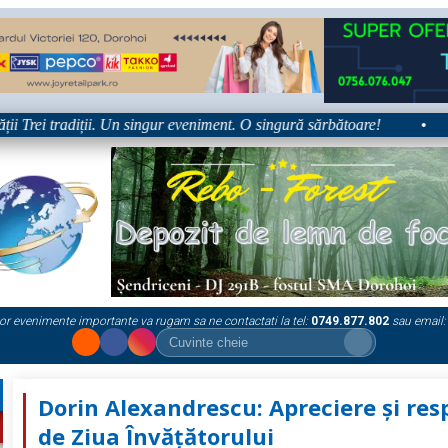
rei tradiții. Un singur eveniment. O singură sărbătoare!
•
Plat
or evenimente importante va rugam sa ne contactati la tel:
0749.877.802
sau email:
Dorin Alexandrescu: Apreciere și res
de Ziua Învățătorului