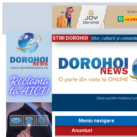
STIRI DOROHOI
n Sărbătoare!” – trei zile dedicate tradițiilor, culturii și comunității T
Daca sunteti martorul un
Meniu navigare
Anunturi