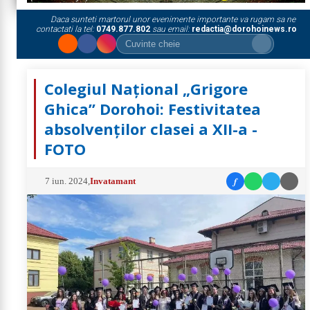
Daca sunteti martorul unor evenimente importante va rugam sa ne
contactati la tel:
0749.877.802
sau email:
redactia@dorohoinews.ro
Colegiul Național „Grigore
Ghica” Dorohoi: Festivitatea
absolvenților clasei a XII-a -
FOTO
f
7 iun. 2024
,
Invatamant