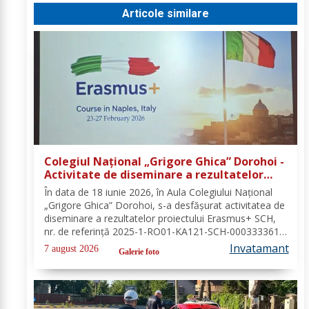
Articole similare
Colegiul Național „Grigore Ghica” Dorohoi -
Activitate de diseminare a rezultatelor
proiectului Erasmus+ SCH, 2025-1-RO01-
În data de 18 iunie 2026, în Aula Colegiului Național
KA121-SCH-000333361
„Grigore Ghica” Dorohoi, s-a desfășurat activitatea de
diseminare a rezultatelor proiectului Erasmus+ SCH,
nr. de referință 2025-1-RO01-KA121-SCH-000333361,
organizată de contabilul-șef, doamna Hrab Cristina, și
Invatamant
7 august 2026
Galerie foto
secretarul unității, doamna Alexa...