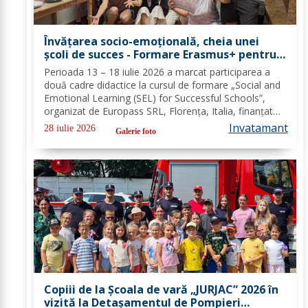
Învățarea socio-emoțională, cheia unei
școli de succes - Formare Erasmus+ pentru
două cadre didactice de la Școala
Perioada 13 – 18 iulie 2026 a marcat participarea a
Gimnazială „Spiru Haret” Dorohoi - FOTO
două cadre didactice la cursul de formare „Social and
Emotional Learning (SEL) for Successful Schools”,
organizat de Europass SRL, Florența, Italia, finanțat
prin programul de Acreditare Erasmus +, domeniul
Invatamant
28 iulie 2026
Galerie foto
educație școlară număr de referință...
Copiii de la Școala de vară „JURJAC” 2026 în
vizită la Detașamentul de Pompieri