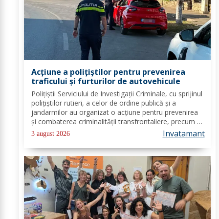
Acțiune a polițiștilor pentru prevenirea
traficului și furturilor de autovehicule
Polițiștii Serviciului de Investigații Criminale, cu sprijinul
polițiștilor rutieri, a celor de ordine publică și a
jandarmilor au organizat o acțiune pentru prevenirea
și combaterea criminalității transfrontaliere, precum și
pentru combaterea traficului și furturilor de
Invatamant
3 august 2026
autovehicule, pe raza...