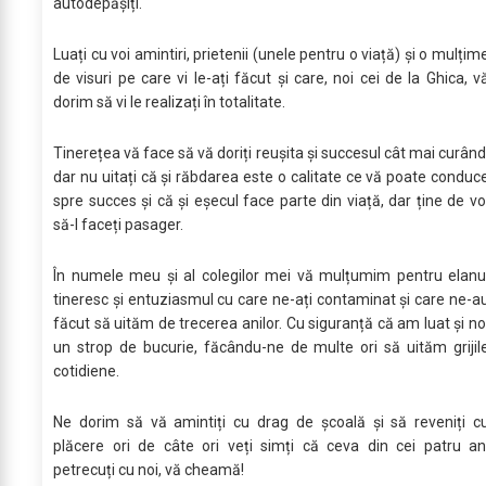
autodepășiți.
Luați cu voi amintiri, prietenii (unele pentru o viață) și o mulțim
de visuri pe care vi le-ați făcut și care, noi cei de la Ghica, v
dorim să vi le realizați în totalitate.
Tinerețea vă face să vă doriți reușita și succesul cât mai curând
dar nu uitați că și răbdarea este o calitate ce vă poate conduc
spre succes și că și eșecul face parte din viață, dar ține de vo
să-l faceți pasager.
În numele meu și al colegilor mei vă mulțumim pentru elanu
tineresc și entuziasmul cu care ne-ați contaminat și care ne-a
făcut să uităm de trecerea anilor. Cu siguranță că am luat și no
un strop de bucurie, făcându-ne de multe ori să uităm grijil
cotidiene.
Ne dorim să vă amintiți cu drag de școală și să reveniți c
plăcere ori de câte ori veți simți că ceva din cei patru an
petrecuți cu noi, vă cheamă!