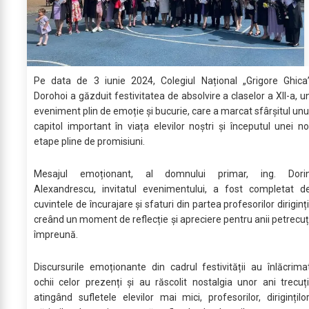
Pe data de 3 iunie 2024, Colegiul Național „Grigore Ghica
Dorohoi a găzduit festivitatea de absolvire a claselor a XII-a, u
eveniment plin de emoție și bucurie, care a marcat sfârșitul unu
capitol important în viața elevilor noștri și începutul unei no
etape pline de promisiuni.
Mesajul emoționant, al domnului primar, ing. Dori
Alexandrescu, invitatul evenimentului, a fost completat d
cuvintele de încurajare și sfaturi din partea profesorilor diriginți
creând un moment de reflecție și apreciere pentru anii petrecuț
împreună.
Discursurile emoționante din cadrul festivității au înlăcrima
ochii celor prezenți și au răscolit nostalgia unor ani trecuți
atingând sufletele elevilor mai mici, profesorilor, diriginților