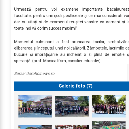
Urmează pentru voi examene importante bacalaureat
facultate, pentru unii școli postliceale și ce mai considerați voi
dar nu uitați și de examenul reușitei voastre ca oameni, și l
toate noi vă dorim succes maxim!”
Momentul culminant a fost aruncarea tocilor, simbolizân
eliberarea și începutul unei noi călătorii. Zâmbetele, lacrimile d
bucurie și îmbrățișările au încheiat o zi plină de emoție ș
speranță. (prof. Monica Ifrim, consilier educativ)
Sursa:
dorohoinews.ro
Galerie foto (
7
)