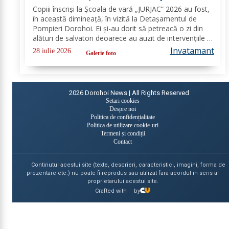
Dorohoi - FOTO
Copiii înscriși la Școala de vară „JURJAC” 2026 au fost,
în această dimineață, în vizită la Detașamentul de
Pompieri Dorohoi. Ei și-au dorit să petreacă o zi din
alături de salvatori deoarece au auzit de intervențiile la
care au participat și de oamenii pe care i-au ajutat de-
Invatamant
28 iulie 2026
Galerie foto
a lungul timpului. „Ne...
2026
Dorohoi News | All Rights Reserved
Setari cookies
Despre noi
Politica de confidențialitate
Politica de utilizare cookie-uri
Termeni și condiții
Contact
Continutul acestui site (texte, descrieri, caracteristici, imagini, forma de
prezentare etc.) nu poate fi reprodus sau utilizat fara acordul in scris al
proprietarului acestui site.
Crafted with
by