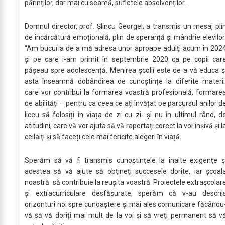
părinților, dar mai cu seamă, sufletele absolvenților.
Domnul director, prof. Șlincu Georgel, a transmis un mesaj pli
de încărcătură emoțională, plin de speranță și mândrie elevilor
“Am bucuria de a mă adresa unor aproape adulți acum în 202
și pe care i-am primit în septembrie 2020 ca pe copii car
pășeau spre adolescență. Menirea școlii este de a vă educa ș
asta înseamnă dobândirea de cunoștințe la diferite materii
care vor contribui la formarea voastră profesională, formare
de abilități – pentru ca ceea ce ați învățat pe parcursul anilor d
liceu să folosiți în viața de zi cu zi- și nu în ultimul rând, d
atitudini, care vă vor ajuta să vă raportați corect la voi înșivă și l
ceilalți și să faceți cele mai fericite alegeri în viață.
Sperăm să vă fi transmis cunoștințele la înalte exigențe ș
acestea să vă ajute să obțineți succesele dorite, iar școal
noastră să contribuie la reușita voastră. Proiectele extrașcolar
și extracurriculare desfășurate, sperăm că v-au deschi
orizonturi noi spre cunoaștere și mai ales comunicare făcându
vă să vă doriți mai mult de la voi și să vreți permanent să v