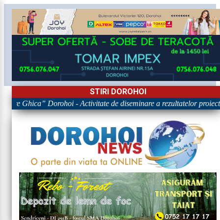
STIRI DOROHOI
igore Ghica” Dorohoi - Activitate de diseminare a rezultatelor pr