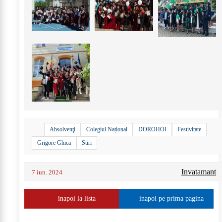
Absolvenţi
Colegiul Național
DOROHOI
Festivitate
Grigore Ghica
Stiri
Invatamant
7 iun. 2024
inapoi la lista
inapoi pe prima pagina