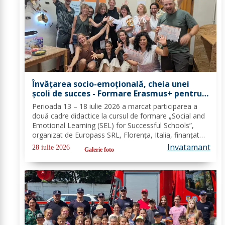
Învățarea socio-emoțională, cheia unei
școli de succes - Formare Erasmus+ pentru
două cadre didactice de la Școala
Perioada 13 – 18 iulie 2026 a marcat participarea a
Gimnazială „Spiru Haret” Dorohoi - FOTO
două cadre didactice la cursul de formare „Social and
Emotional Learning (SEL) for Successful Schools”,
organizat de Europass SRL, Florența, Italia, finanțat
prin programul de Acreditare Erasmus +, domeniul
Invatamant
28 iulie 2026
Galerie foto
educație școlară număr de referință...