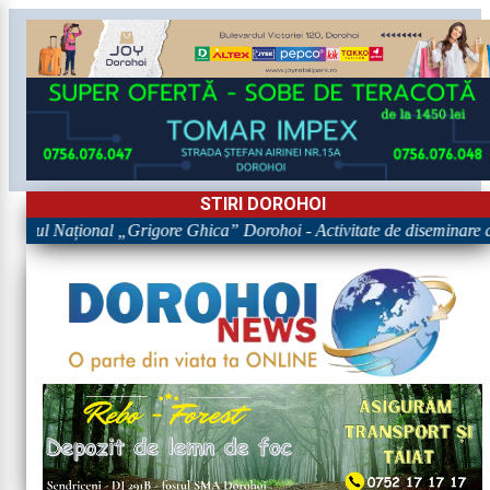
STIRI DOROHOI
egiul Național „Grigore Ghica” Dorohoi - Activitate de diseminare