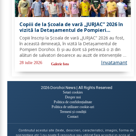
Copiii de la Școala de vară „JURJAC” 2026 în
vizită la Detașamentul de Pompieri
Dorohoi - FOTO
Copiii înscriși la Școala de vară „JURJAC” 2026 au fost,
în această dimineață, în vizită la Detașamentul de
Pompieri Dorohoi. Ei și-au dorit să petreacă o zi din
alături de salvatori deoarece au auzit de intervențiile la
care au participat și de oamenii pe care i-au ajutat de-
Invatamant
28 iulie 2026
Galerie foto
a lungul timpului. „Ne...
2026
Dorohoi News | All Rights Reserved
Setari cookies
Despre noi
Politica de confidențialitate
Politica de utilizare cookie-uri
Termeni și condiții
Contact
Continutul acestui site (texte, descrieri, caracteristici, imagini, forma de
prezentare etc.) nu poate fi reprodus sau utilizat fara acordul in scris al