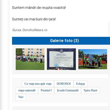
Suntem mândri de reușita voastră!
Sunteți cei mai buni din țară!
Sursa:
DorohoiNews.ro
Galerie foto (
3
)
Cu viața mea apăr viața
DOROHOI
Echipaj
etapa națională
Premiul I
Şcoala Gimnazială
Spiru Haret
Stiri