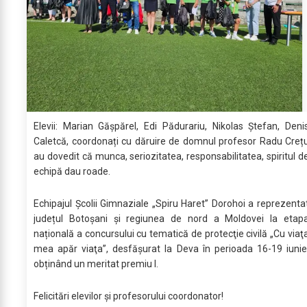
Elevii: Marian Gășpărel, Edi Pădurariu, Nikolas Ștefan, Deni
Caletcă, coordonați cu dăruire de domnul profesor Radu Creț
au dovedit că munca, seriozitatea, responsabilitatea, spiritul d
echipă dau roade.
Echipajul Școlii Gimnaziale „Spiru Haret” Dorohoi a reprezenta
județul Botoșani și regiunea de nord a Moldovei la etap
națională a concursului cu tematică de protecţie civilă „Cu viaţ
mea apăr viaţa”, desfășurat la Deva în perioada 16-19 iunie
obținând un meritat premiu I.
Felicitări elevilor şi profesorului coordonator!