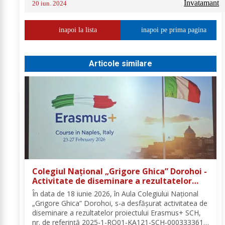
Invatamant
20 iun. 2024
inapoi la lista
inapoi pe prima pagina
Articole similare
Colegiul Național „Grigore Ghica” Dorohoi -
Activitate de diseminare a rezultatelor
proiectului Erasmus+ SCH, 2025-1-RO01-
În data de 18 iunie 2026, în Aula Colegiului Național
KA121-SCH-000333361
„Grigore Ghica” Dorohoi, s-a desfășurat activitatea de
diseminare a rezultatelor proiectului Erasmus+ SCH,
nr. de referință 2025-1-RO01-KA121-SCH-000333361,