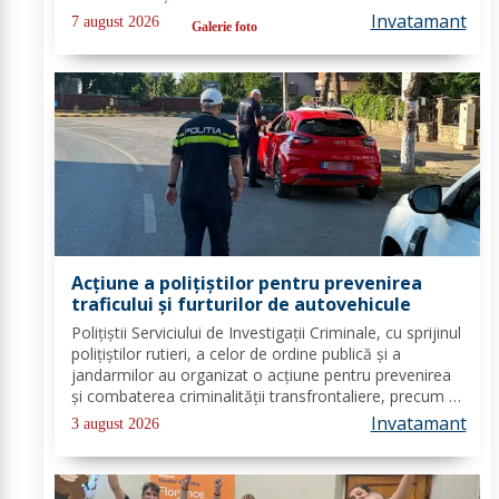
organizată de contabilul-șef, doamna Hrab Cristina, și
Invatamant
7 august 2026
Galerie foto
secretarul unității, doamna Alexa...
Acțiune a polițiștilor pentru prevenirea
traficului și furturilor de autovehicule
Polițiștii Serviciului de Investigații Criminale, cu sprijinul
polițiștilor rutieri, a celor de ordine publică și a
jandarmilor au organizat o acțiune pentru prevenirea
și combaterea criminalității transfrontaliere, precum și
pentru combaterea traficului și furturilor de
Invatamant
3 august 2026
autovehicule, pe raza...