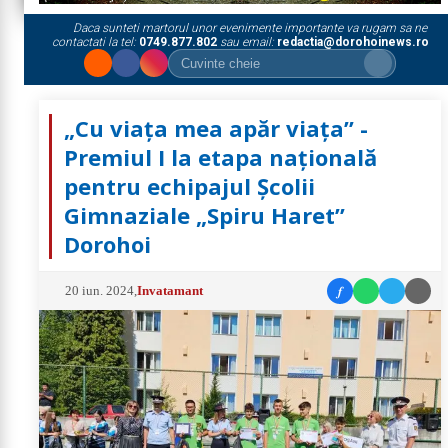
Daca sunteti martorul unor evenimente importante va rugam sa ne
contactati la tel:
0749.877.802
sau email:
redactia@dorohoinews.ro
„Cu viața mea apăr viața” -
Premiul I la etapa națională
pentru echipajul Școlii
Gimnaziale „Spiru Haret”
Dorohoi
f
20 iun. 2024
,
Invatamant